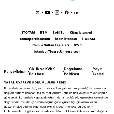
•
•
•
•
İTOTAM
BTM
SoftITo
Kitap İstanbul
Teknopark İstanbul
İDTM İstanbul
İTOSAM
Cemile Sultan Tesisleri
ICVB
İstanbul Ticaret Üniversitesi
Gizlilik ve KVKK
Doğrulama
Yayın
Künye
•
İletişim
•
•
•
Politikası
Politikası
İlkeleri
YASAL UYARI VE SORUMLULUK REDDİ
Bu sayfada yer alan bilgi, yorum ve içerikler yatırım danışmanlığı kapsamında
değildir. Yatırım kararları, kişisel mali durumunuz ile risk ve getiri tercihlerinize
göre yetkili kurumlarla yapılacak yatırım danışmanlığı sözleşmesi çerçevesinde
değerlendirilmelidir. İçeriklerin doğruluğu ve güncelliği için azami özen
gösterilmekle birlikte, olası hata, eksiklik, gecikme veya bu bilgilerin
kullanımından doğabilecek zararlardan İstanbul Ticaret Odası sorumlu değildir.