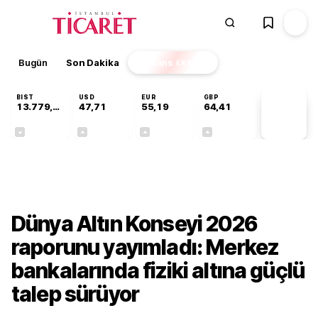
Bugün
Son Dakika
Finans
EKSTRA
BIST
USD
EUR
GBP
13.779,39
47,71
55,19
64,41
PİYASA
VERİLERİ
-0,14%
+0,18%
+0,32%
+0,38%
Finans
Dünya Altın Konseyi 2026
raporunu yayımladı: Merkez
bankalarında fiziki altına güçlü
talep sürüyor