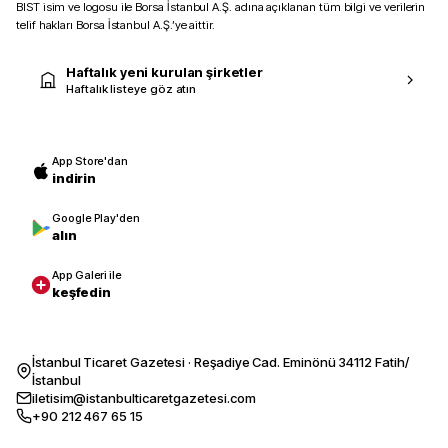
BIST isim ve logosu ile Borsa İstanbul A.Ş. adına açıklanan tüm bilgi ve verilerin
telif hakları Borsa İstanbul A.Ş.’ye aittir.
Haftalık yeni kurulan şirketler
Haftalık listeye göz atın
App Store'dan
indirin
Google Play'den
alın
App Galeri ile
keşfedin
İstanbul Ticaret Gazetesi · Reşadiye Cad. Eminönü 34112 Fatih/
İstanbul
iletisim@istanbulticaretgazetesi.com
+90 212 467 65 15