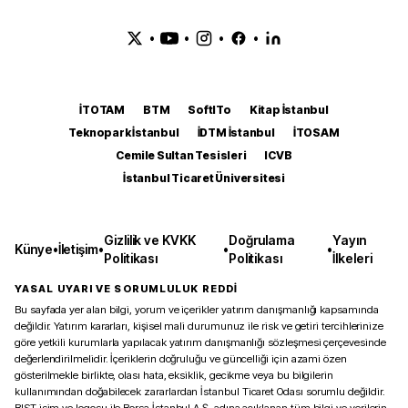
•
•
•
•
İTOTAM
BTM
SoftITo
Kitap İstanbul
Teknopark İstanbul
İDTM İstanbul
İTOSAM
Cemile Sultan Tesisleri
ICVB
İstanbul Ticaret Üniversitesi
Gizlilik ve KVKK
Doğrulama
Yayın
Künye
•
İletişim
•
•
•
Politikası
Politikası
İlkeleri
YASAL UYARI VE SORUMLULUK REDDİ
Bu sayfada yer alan bilgi, yorum ve içerikler yatırım danışmanlığı kapsamında
değildir. Yatırım kararları, kişisel mali durumunuz ile risk ve getiri tercihlerinize
göre yetkili kurumlarla yapılacak yatırım danışmanlığı sözleşmesi çerçevesinde
değerlendirilmelidir. İçeriklerin doğruluğu ve güncelliği için azami özen
gösterilmekle birlikte, olası hata, eksiklik, gecikme veya bu bilgilerin
kullanımından doğabilecek zararlardan İstanbul Ticaret Odası sorumlu değildir.