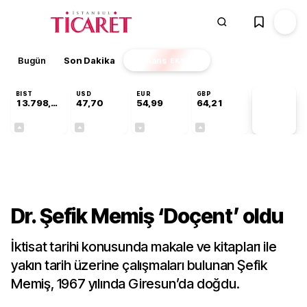
Bugün
Son Dakika
Finans
EKSTRA
BIST
USD
EUR
GBP
13.798,82
47,70
54,99
64,21
PİYASA
VERİLERİ
+0,70%
+0,16%
-0,04%
+0,06%
Gündem
Dr. Şefik Memiş ‘Doçent’ oldu
İktisat tarihi konusunda makale ve kitapları ile
yakın tarih üzerine çalışmaları bulunan Şefik
Memiş, 1967 yılında Giresun’da doğdu.