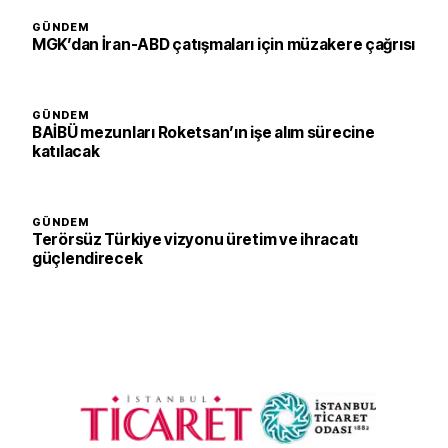
GÜNDEM
MGK’dan İran-ABD çatışmaları için müzakere çağrısı
GÜNDEM
BAİBÜ mezunları Roketsan’ın işe alım sürecine
katılacak
GÜNDEM
Terörsüz Türkiye vizyonu üretim ve ihracatı
güçlendirecek