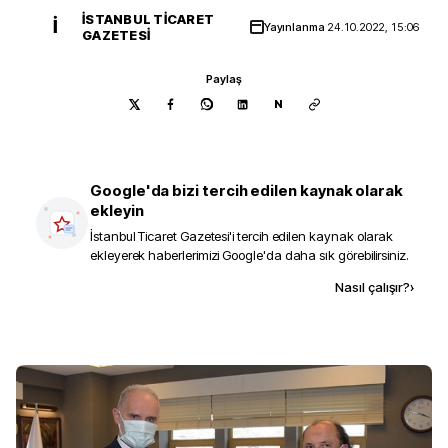
İSTANBUL TICARET
İ
Yayınlanma
24.10.2022, 15:06
GAZETESI
Paylaş
N
Google'da bizi tercih edilen kaynak olarak
ekleyin
İstanbul Ticaret Gazetesi
'i tercih edilen kaynak olarak
ekleyerek haberlerimizi Google'da daha sık görebilirsiniz.
Kaynak ekle
Nasıl çalışır?
›