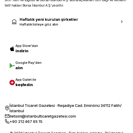
BIST isim ve logosu ile Borsa İstanbul A.Ş. adına açıklanan tüm bilgi ve verilerin
telif hakları Borsa İstanbul A.Ş.’ye aittir.
Haftalık yeni kurulan şirketler
Haftalık listeye göz atın
App Store'dan
indirin
Google Play'den
alın
App Galeri ile
keşfedin
İstanbul Ticaret Gazetesi · Reşadiye Cad. Eminönü 34112 Fatih/
İstanbul
iletisim@istanbulticaretgazetesi.com
+90 212 467 65 15