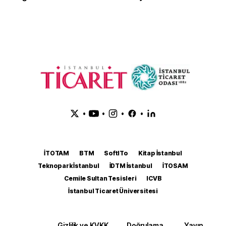
•
•
•
•
İTOTAM
BTM
SoftITo
Kitap İstanbul
Teknopark İstanbul
İDTM İstanbul
İTOSAM
Cemile Sultan Tesisleri
ICVB
İstanbul Ticaret Üniversitesi
Gizlilik ve KVKK
Doğrulama
Yayın