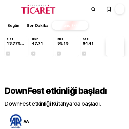
Bugün
Son Dakika
Finans
EKSTRA
BIST
USD
EUR
GBP
13.779,39
47,71
55,19
64,41
PİYASA
VERİLERİ
-0,14%
+0,18%
+0,32%
+0,38%
Kültür-Sanat
DownFest etkinliği başladı
DownFest etkinliği Kütahya'da başladı.
AA