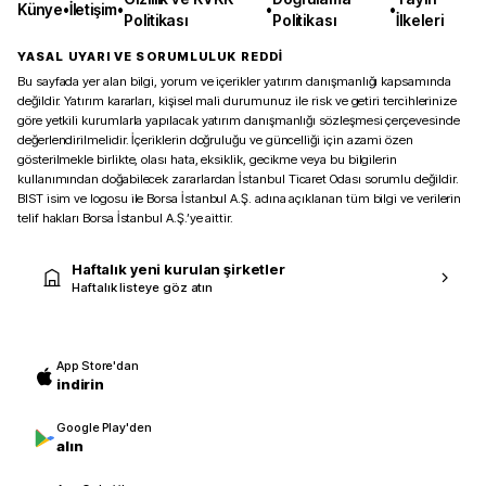
Künye
•
İletişim
•
•
•
Politikası
Politikası
İlkeleri
YASAL UYARI VE SORUMLULUK REDDİ
Bu sayfada yer alan bilgi, yorum ve içerikler yatırım danışmanlığı kapsamında
değildir. Yatırım kararları, kişisel mali durumunuz ile risk ve getiri tercihlerinize
göre yetkili kurumlarla yapılacak yatırım danışmanlığı sözleşmesi çerçevesinde
değerlendirilmelidir. İçeriklerin doğruluğu ve güncelliği için azami özen
gösterilmekle birlikte, olası hata, eksiklik, gecikme veya bu bilgilerin
kullanımından doğabilecek zararlardan İstanbul Ticaret Odası sorumlu değildir.
BIST isim ve logosu ile Borsa İstanbul A.Ş. adına açıklanan tüm bilgi ve verilerin
telif hakları Borsa İstanbul A.Ş.’ye aittir.
Haftalık yeni kurulan şirketler
Haftalık listeye göz atın
App Store'dan
indirin
Google Play'den
alın