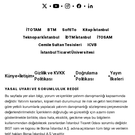
•
•
•
•
İTOTAM
BTM
SoftITo
Kitap İstanbul
Teknopark İstanbul
İDTM İstanbul
İTOSAM
Cemile Sultan Tesisleri
ICVB
İstanbul Ticaret Üniversitesi
Gizlilik ve KVKK
Doğrulama
Yayın
Künye
•
İletişim
•
•
•
Politikası
Politikası
İlkeleri
YASAL UYARI VE SORUMLULUK REDDİ
Bu sayfada yer alan bilgi, yorum ve içerikler yatırım danışmanlığı kapsamında
değildir. Yatırım kararları, kişisel mali durumunuz ile risk ve getiri tercihlerinize
göre yetkili kurumlarla yapılacak yatırım danışmanlığı sözleşmesi çerçevesinde
değerlendirilmelidir. İçeriklerin doğruluğu ve güncelliği için azami özen
gösterilmekle birlikte, olası hata, eksiklik, gecikme veya bu bilgilerin
kullanımından doğabilecek zararlardan İstanbul Ticaret Odası sorumlu değildir.
BIST isim ve logosu ile Borsa İstanbul A.Ş. adına açıklanan tüm bilgi ve verilerin
telif hakları Borsa İstanbul A.Ş.’ye aittir.