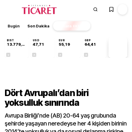
Bugün
Son Dakika
Finans
EKSTRA
BIST
USD
EUR
GBP
13.779,39
47,71
55,19
64,41
PİYASA
VERİLERİ
-0,14%
+0,18%
+0,32%
+0,38%
Gündem
Dört Avrupalı’dan biri
yoksulluk sınırında
Avrupa Birliği’nde (AB) 20-64 yaş grubunda
şehirde yaşayan neredeyse her 4 kişiden birinin
2014’te yoksulluk ya da sosyal dışlanma riskine