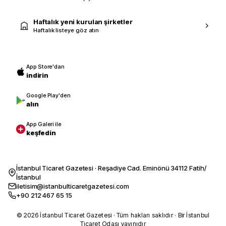
Haftalık yeni kurulan şirketler
Haftalık listeye göz atın
App Store'dan
indirin
Google Play'den
alın
App Galeri ile
keşfedin
İstanbul Ticaret Gazetesi · Reşadiye Cad. Eminönü 34112 Fatih/
İstanbul
iletisim@istanbulticaretgazetesi.com
+90 212 467 65 15
© 2026 İstanbul Ticaret Gazetesi · Tüm hakları saklıdır · Bir İstanbul
Ticaret Odası yayınıdır