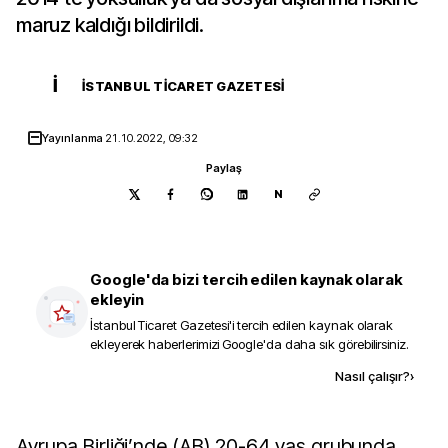
maruz kaldığı bildirildi.
İ
İSTANBUL TICARET GAZETESI
Yayınlanma
21.10.2022, 09:32
Paylaş
N
Google'da bizi tercih edilen kaynak olarak
ekleyin
İstanbul Ticaret Gazetesi
'i tercih edilen kaynak olarak
ekleyerek haberlerimizi Google'da daha sık görebilirsiniz.
Kaynak ekle
Nasıl çalışır?
›
Avrupa Birliği’nde (AB) 20-64 yaş grubunda