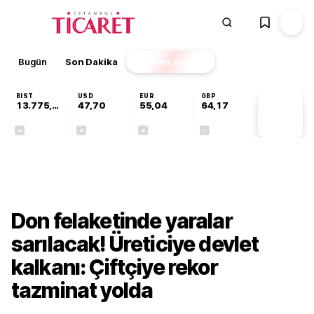
Bugün
Son Dakika
Finans
EKSTRA
BIST
USD
EUR
GBP
13.775,48
47,70
55,04
64,17
PİYASA
VERİLERİ
-0,17%
+0,17%
+0,05%
+0,00%
Gündem
Don felaketinde yaralar
sarılacak! Üreticiye devlet
kalkanı: Çiftçiye rekor
tazminat yolda