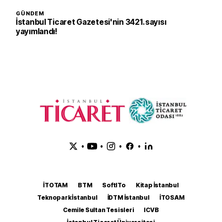
GÜNDEM
İstanbul Ticaret Gazetesi'nin 3421. sayısı
yayımlandı!
•
•
•
•
İTOTAM
BTM
SoftITo
Kitap İstanbul
Teknopark İstanbul
İDTM İstanbul
İTOSAM
Cemile Sultan Tesisleri
ICVB