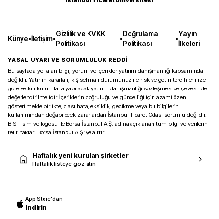
İstanbul Ticaret Üniversitesi
Gizlilik ve KVKK
Doğrulama
Yayın
Künye
•
İletişim
•
•
•
Politikası
Politikası
İlkeleri
YASAL UYARI VE SORUMLULUK REDDİ
Bu sayfada yer alan bilgi, yorum ve içerikler yatırım danışmanlığı kapsamında
değildir. Yatırım kararları, kişisel mali durumunuz ile risk ve getiri tercihlerinize
göre yetkili kurumlarla yapılacak yatırım danışmanlığı sözleşmesi çerçevesinde
değerlendirilmelidir. İçeriklerin doğruluğu ve güncelliği için azami özen
gösterilmekle birlikte, olası hata, eksiklik, gecikme veya bu bilgilerin
kullanımından doğabilecek zararlardan İstanbul Ticaret Odası sorumlu değildir.
BIST isim ve logosu ile Borsa İstanbul A.Ş. adına açıklanan tüm bilgi ve verilerin
telif hakları Borsa İstanbul A.Ş.’ye aittir.
Haftalık yeni kurulan şirketler
Haftalık listeye göz atın
App Store'dan
indirin