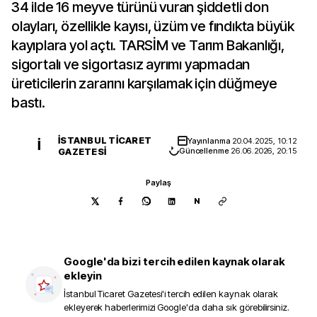
34 ilde 16 meyve türünü vuran şiddetli don
olayları, özellikle kayısı, üzüm ve fındıkta büyük
kayıplara yol açtı. TARSİM ve Tarım Bakanlığı,
sigortalı ve sigortasız ayrımı yapmadan
üreticilerin zararını karşılamak için düğmeye
bastı.
İSTANBUL TICARET
Yayınlanma
20.04.2025, 10:12
İ
GAZETESI
Güncellenme
26.06.2026, 20:15
Paylaş
N
Google'da bizi tercih edilen kaynak olarak
ekleyin
İstanbul Ticaret Gazetesi
'i tercih edilen kaynak olarak
ekleyerek haberlerimizi Google'da daha sık görebilirsiniz.