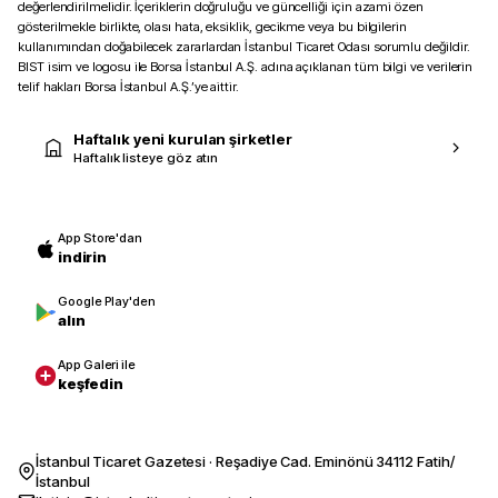
değerlendirilmelidir. İçeriklerin doğruluğu ve güncelliği için azami özen
gösterilmekle birlikte, olası hata, eksiklik, gecikme veya bu bilgilerin
kullanımından doğabilecek zararlardan İstanbul Ticaret Odası sorumlu değildir.
BIST isim ve logosu ile Borsa İstanbul A.Ş. adına açıklanan tüm bilgi ve verilerin
telif hakları Borsa İstanbul A.Ş.’ye aittir.
Haftalık yeni kurulan şirketler
Haftalık listeye göz atın
App Store'dan
indirin
Google Play'den
alın
App Galeri ile
keşfedin
İstanbul Ticaret Gazetesi · Reşadiye Cad. Eminönü 34112 Fatih/
İstanbul