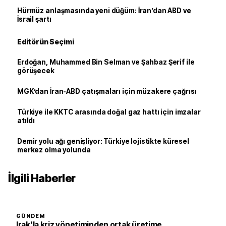
Hürmüz anlaşmasında yeni düğüm: İran’dan ABD ve
İsrail şartı
Editörün Seçimi
Erdoğan, Muhammed Bin Selman ve Şahbaz Şerif ile
görüşecek
MGK’dan İran-ABD çatışmaları için müzakere çağrısı
Türkiye ile KKTC arasında doğal gaz hattı için imzalar
atıldı
Demir yolu ağı genişliyor: Türkiye lojistikte küresel
merkez olma yolunda
İlgili Haberler
GÜNDEM
Irak’la kriz yönetiminden ortak üretime