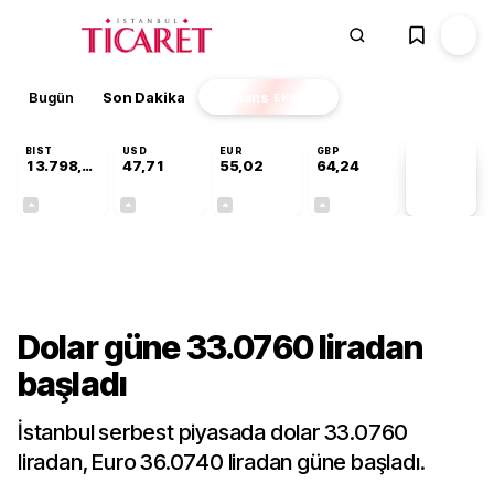
Bugün
Son Dakika
Finans
EKSTRA
BIST
USD
EUR
GBP
13.798,82
47,71
55,02
64,24
PİYASA
VERİLERİ
+0,70%
+0,17%
+0,01%
+0,11%
Gündem
Dolar güne 33.0760 liradan
başladı
İstanbul serbest piyasada dolar 33.0760
liradan, Euro 36.0740 liradan güne başladı.