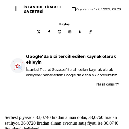
İSTANBUL TICARET
İ
Yayınlanma
17.07.2024, 09:26
GAZETESI
Paylaş
N
Google'da bizi tercih edilen kaynak olarak
ekleyin
İstanbul Ticaret Gazetesi
'i tercih edilen kaynak olarak
ekleyerek haberlerimizi Google'da daha sık görebilirsiniz.
Kaynak ekle
Nasıl çalışır?
›
Serbest piyasada 33,0740 liradan alınan dolar, 33,0760 liradan
satılıyor. 36,0720 liradan alınan avronun satış fiyatı ise 36,0740
lira olarak belirlendi.