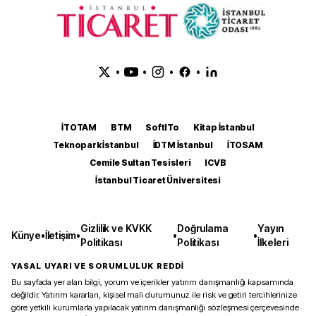
•
•
•
•
İTOTAM
BTM
SoftITo
Kitap İstanbul
Teknopark İstanbul
İDTM İstanbul
İTOSAM
Cemile Sultan Tesisleri
ICVB
İstanbul Ticaret Üniversitesi
Gizlilik ve KVKK
Doğrulama
Yayın
Künye
•
İletişim
•
•
•
Politikası
Politikası
İlkeleri
YASAL UYARI VE SORUMLULUK REDDİ
Bu sayfada yer alan bilgi, yorum ve içerikler yatırım danışmanlığı kapsamında
değildir. Yatırım kararları, kişisel mali durumunuz ile risk ve getiri tercihlerinize
göre yetkili kurumlarla yapılacak yatırım danışmanlığı sözleşmesi çerçevesinde