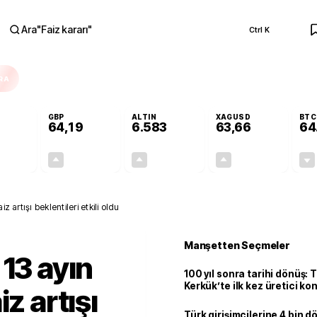
Ara
"
Faiz kararı
"
Ctrl K
RA
GBP
ALTIN
XAGUSD
BTC
64,19
6.583
63,66
64
-0,02%
+0,03%
+1,40%
+3,51%
-0,01
0,02
90,87
2,16
z artışı beklentileri etkili oldu
Manşetten Seçmeler
 13 ayın
100 yıl sonra tarihi dönüş: 
Kerkük’te ilk kez üretici k
z artışı
Türk girişimcilerine 4 bin 