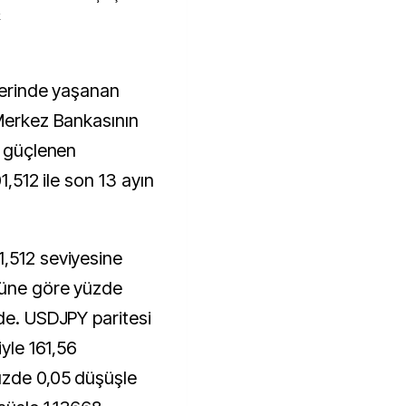
k
 Merkez Bankasının
k güçlenen
1,512 ile son 13 ayın
,512 seviyesine
düne göre yüzde
nde. USDJPY paritesi
iyle 161,56
üzde 0,05 düşüşle