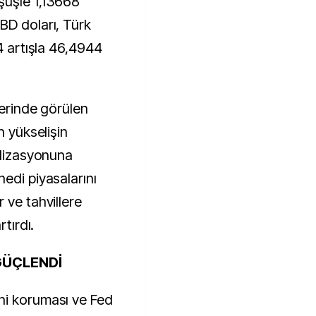
şüşle 1,13668
BD doları, Türk
04 artışla 46,4944
lerinde görülen
n yükselişin
alizasyonuna
edi piyasalarını
 ve tahvillere
rtırdı.
 GÜÇLENDİ
ni koruması ve Fed