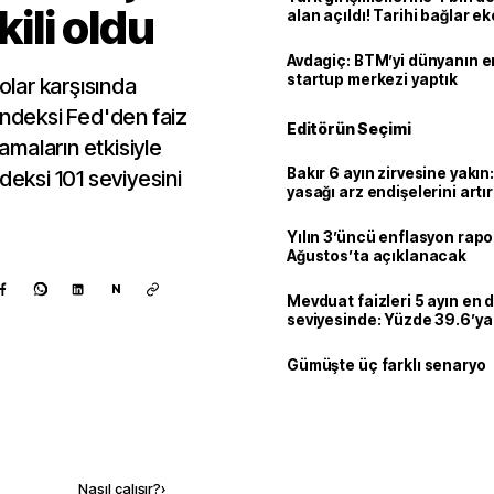
kili oldu
alan açıldı! Tarihi bağlar 
ortaklığa dönüşüyor
Avdagiç: BTM’yi dünyanın en 
startup merkezi yaptık
dolar karşısında
endeksi Fed'den faiz
Editörün Seçimi
lamaların etkisiyle
Bakır 6 ayın zirvesine yakın
deksi 101 seviyesini
yasağı arz endişelerini artır
Yılın 3’üncü enflasyon rapo
Ağustos’ta açıklanacak
N
Mevduat faizleri 5 ayın en 
seviyesinde: Yüzde 39.6’ya 
Gümüşte üç farklı senaryo
Kaynak ekle
Nasıl çalışır?
›