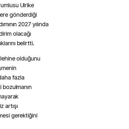
rumlusu Ulrike
ere gönderdiği
adımının 2027 yılında
dirim olacağı
arını belirtti.
n lehine olduğunu
işmenin
 daha fazla
ki bozulmanın
lmayarak
z artışı
mesi gerektiğini