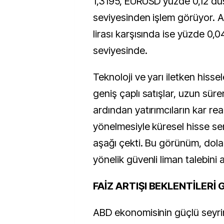
1,3195, EURUSD yüzde 0,12 dü
seviyesinden işlem görüyor. A
lirası karşısında ise yüzde 0,
seviyesinde.
Teknoloji ve yarı iletken hisse
geniş çaplı satışlar, uzun süre
ardından yatırımcıların kar re
yönelmesiyle küresel hisse sen
aşağı çekti. Bu görünüm, dolar
yönelik güvenli liman talebini a
FAİZ ARTIŞI BEKLENTİLERİ
ABD ekonomisinin güçlü seyri