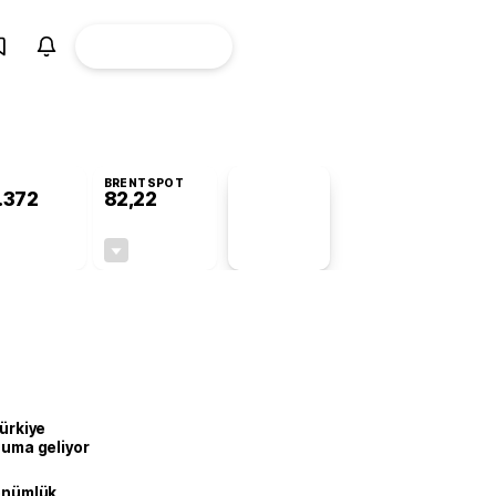
ÜYE
CANLI BORSA
Girişi
BRENTSPOT
.372
82,22
PİYASA
VERİLERİ
-0,68%
-0,68%
+0,00
-0,56
Türkiye
onuma geliyor
dönümlük