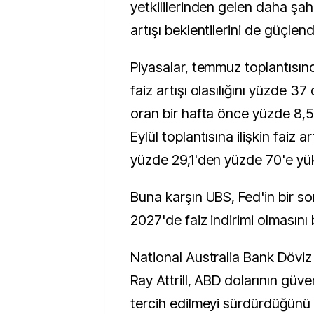
yetkililerinden gelen daha şahi
artışı beklentilerini de güçlend
Piyasalar, temmuz toplantısın
faiz artışı olasılığını yüzde 37 
oran bir hafta önce yüzde 8,5
Eylül toplantısına ilişkin faiz art
yüzde 29,1'den yüzde 70'e yü
Buna karşın UBS, Fed'in bir so
2027'de faiz indirimi olmasını 
National Australia Bank Döviz 
Ray Attrill, ABD dolarının güve
tercih edilmeyi sürdürdüğünü b