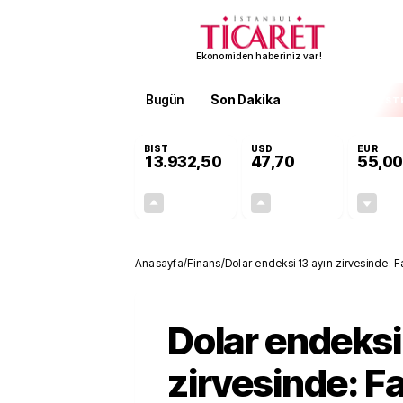
Ekonomiden haberiniz var!
Bugün
Son Dakika
Finans
EKST
BIST
USD
EUR
13.932,50
47,70
55,00
+0,97%
+0,17%
133,69
0,08
Anasayfa
/
Finans
/
Dolar endeksi 13 ayın zirvesinde: Fai
Dolar endeksi
zirvesinde: Fai