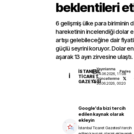
beklentileri et
6 gelişmiş ülke para biriminin 
hareketinin incelendiği dolar 
artışı gelebileceğine dair fiyat
güçlü seyrini koruyor. Dolar en
aşarak 13 ayın zirvesine ulaştı.
Yayınlanma
İSTANBUL
Paylaş
24.06.2026, 11:08
İ
TICARET
Güncellenme
GAZETESI
30.06.2026, 00:20
Google'da bizi tercih
edilen kaynak olarak
ekleyin
İstanbul Ticaret Gazetesi
'i tercih
edilen kaynak olarak ekleyerek