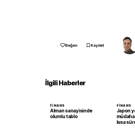
Beğen
Kaydet
İlgili Haberler
FINANS
FINANS
Alman sanayisinde
Japon y
olumlu tablo
müdahal
kısa sür
paritesi
seviyes