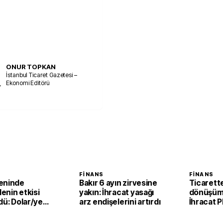
ONUR TOPKAN
İstanbul Ticaret Gazetesi –
Ekonomi Editörü
FINANS
FINANS
eninde
Bakır 6 ayın zirvesine
Ticarette 
enin etkisi
yakın: İhracat yasağı
dönüşüm:
dü: Dolar/yen
arz endişelerini artırdı
İhracat 
 yeniden 158
birincilik
inin üzerinde