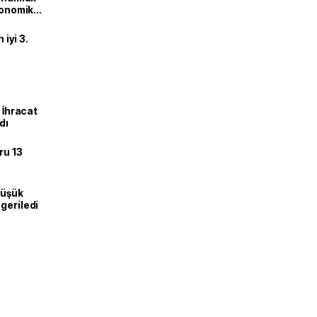
ekonomik
iyi 3.
: İhracat
dı
ru 13
düşük
geriledi