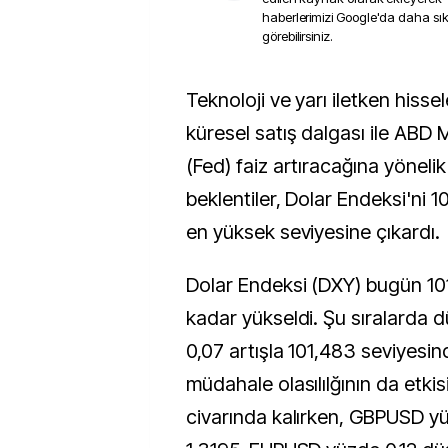
haberlerimizi Google'da daha sı
görebilirsiniz.
Teknoloji ve yarı iletken hisselerinde yaşanan
küresel satış dalgası ile ABD
(Fed) faiz artıracağına yöneli
beklentiler, Dolar Endeksi'ni 10
en yüksek seviyesine çıkardı.
Dolar Endeksi (DXY) bugün 101
kadar yükseldi. Şu sıralarda 
0,07 artışla 101,483 seviyesi
müdahale olasılılğının da etkis
civarında kalırken, GBPUSD y