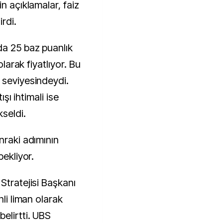
n açıklamalar, faiz
irdi.
da 25 baz puanlık
olarak fiyatlıyor. Bu
 seviyesindeydi.
ışı ihtimali ise
kseldi.
nraki adımının
bekliyor.
Stratejisi Başkanı
nli liman olarak
elirtti. UBS