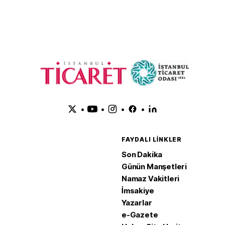
•
•
•
•
FAYDALI LINKLER
Son Dakika
Günün Manşetleri
Namaz Vakitleri
İmsakiye
Yazarlar
e-Gazete