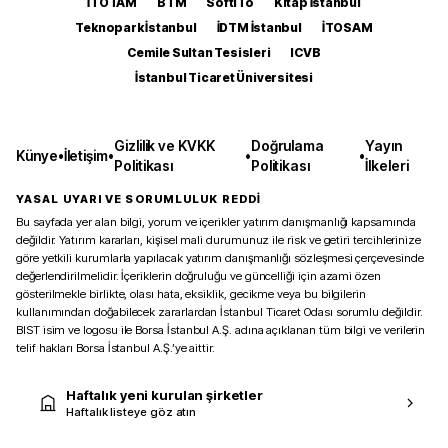
İTOTAM
BTM
SoftITo
Kitap İstanbul
Teknopark İstanbul
İDTM İstanbul
İTOSAM
Cemile Sultan Tesisleri
ICVB
İstanbul Ticaret Üniversitesi
Gizlilik ve KVKK
Doğrulama
Yayın
Künye
•
İletişim
•
•
•
Politikası
Politikası
İlkeleri
YASAL UYARI VE SORUMLULUK REDDİ
Bu sayfada yer alan bilgi, yorum ve içerikler yatırım danışmanlığı kapsamında
değildir. Yatırım kararları, kişisel mali durumunuz ile risk ve getiri tercihlerinize
göre yetkili kurumlarla yapılacak yatırım danışmanlığı sözleşmesi çerçevesinde
değerlendirilmelidir. İçeriklerin doğruluğu ve güncelliği için azami özen
gösterilmekle birlikte, olası hata, eksiklik, gecikme veya bu bilgilerin
kullanımından doğabilecek zararlardan İstanbul Ticaret Odası sorumlu değildir.
BIST isim ve logosu ile Borsa İstanbul A.Ş. adına açıklanan tüm bilgi ve verilerin
telif hakları Borsa İstanbul A.Ş.’ye aittir.
Haftalık yeni kurulan şirketler
Haftalık listeye göz atın