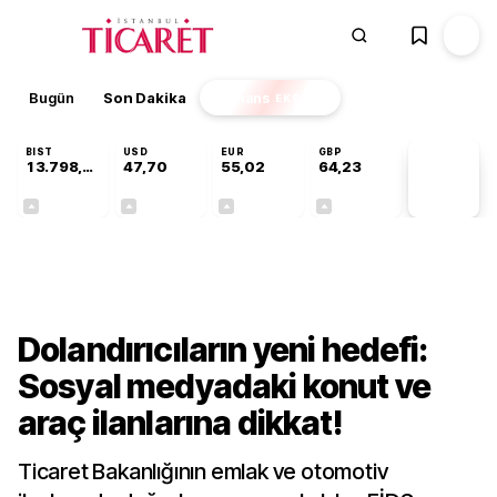
Bugün
Son Dakika
Finans
EKSTRA
BIST
USD
EUR
GBP
13.798,82
47,70
55,02
64,23
PİYASA
VERİLERİ
+0,70%
+0,16%
+0,01%
+0,10%
Gündem
Dolandırıcıların yeni hedefi:
Sosyal medyadaki konut ve
araç ilanlarına dikkat!
Ticaret Bakanlığının emlak ve otomotiv