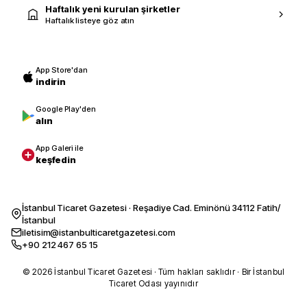
Haftalık yeni kurulan şirketler
Haftalık listeye göz atın
App Store'dan
indirin
Google Play'den
alın
App Galeri ile
keşfedin
İstanbul Ticaret Gazetesi · Reşadiye Cad. Eminönü 34112 Fatih/
İstanbul
iletisim@istanbulticaretgazetesi.com
+90 212 467 65 15
© 2026 İstanbul Ticaret Gazetesi · Tüm hakları saklıdır · Bir İstanbul
Ticaret Odası yayınıdır