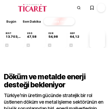
Bugün
Son Dakika
Finans
EKSTRA
BIST
USD
EUR
GBP
13.703,13
47,58
54,98
64,12
PİYASA
VERİLERİ
+0,11%
+0,10%
+0,24%
+0,21%
Sektörel
Döküm ve metalde enerji
desteği bekleniyor
Türkiye’nin üretim gücünde stratejik bir rol
üstlenen döküm ve metal işleme sektörünün en
büyük sorunlarından biri, enerji maliyetlerinin