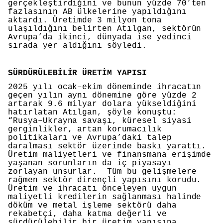
gerçekleştirdiğini ve bunun yüzde 70’ten
fazlasının AB ülkelerine yapıldığını
aktardı. Üretimde 3 milyon tona
ulaşıldığını belirten Atılgan, sektörün
Avrupa’da ikinci, dünyada ise yedinci
sırada yer aldığını söyledi.
SÜRDÜRÜLEBİLİR ÜRETİM YAPISI
2025 yılı ocak–ekim döneminde ihracatın
geçen yılın aynı dönemine göre yüzde 2
artarak 9.6 milyar dolara yükseldiğini
hatırlatan Atılgan, şöyle konuştu:
“Rusya–Ukrayna savaşı, küresel siyasi
gerginlikler, artan korumacılık
politikaları ve Avrupa’daki talep
daralması sektör üzerinde baskı yarattı.
Üretim maliyetleri ve finansmana erişimde
yaşanan sorunların da iç piyasayı
zorlayan unsurlar. Tüm bu gelişmelere
rağmen sektör dirençli yapısını korudu.
Üretim ve ihracatı önceleyen uygun
maliyetli kredilerin sağlanması halinde
döküm ve metal işleme sektörü
daha
rekabetçi, daha katma değerli ve
sürdürülebilir bir üretim yapısına