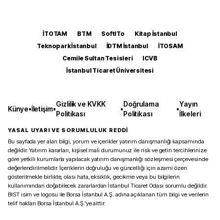
İTOTAM
BTM
SoftITo
Kitap İstanbul
Teknopark İstanbul
İDTM İstanbul
İTOSAM
Cemile Sultan Tesisleri
ICVB
İstanbul Ticaret Üniversitesi
Gizlilik ve KVKK
Doğrulama
Yayın
Künye
•
İletişim
•
•
•
Politikası
Politikası
İlkeleri
YASAL UYARI VE SORUMLULUK REDDİ
Bu sayfada yer alan bilgi, yorum ve içerikler yatırım danışmanlığı kapsamında
değildir. Yatırım kararları, kişisel mali durumunuz ile risk ve getiri tercihlerinize
göre yetkili kurumlarla yapılacak yatırım danışmanlığı sözleşmesi çerçevesinde
değerlendirilmelidir. İçeriklerin doğruluğu ve güncelliği için azami özen
gösterilmekle birlikte, olası hata, eksiklik, gecikme veya bu bilgilerin
kullanımından doğabilecek zararlardan İstanbul Ticaret Odası sorumlu değildir.
BIST isim ve logosu ile Borsa İstanbul A.Ş. adına açıklanan tüm bilgi ve verilerin
telif hakları Borsa İstanbul A.Ş.’ye aittir.