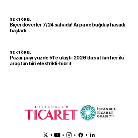
SEKTÖREL
Biçerdöverler 7/24 sahada! Arpa ve buğday hasadı
başladı
SEKTÖREL
Pazar payı yüzde 51’e ulaştı: 2026’da satılan her iki
araçtan biri elektrikli-hibrit
•
•
•
•