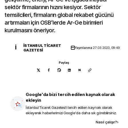
sektör firmalarının hızını kesiyor. Sektör
temsilcileri, firmaların global rekabet gücünü
artırmaları için OSB’lerde Ar-Ge birimleri
kurulmasını öneriyor.
İSTANBUL TICARET
İ
Yayınlanma
27.03.2023, 09:49
GAZETESI
Paylaş
N
Google'da bizi tercih edilen kaynak olarak
ekleyin
İstanbul Ticaret Gazetesi
'i tercih edilen kaynak olarak
ekleyerek haberlerimizi Google'da daha sık görebilirsiniz.
Kaynak ekle
Nasıl çalışır?
›