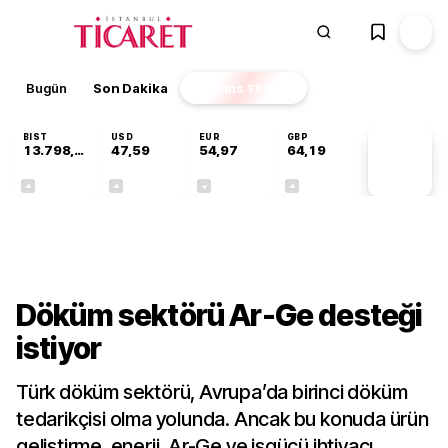
Bugün
Son Dakika
Finans
EKSTRA
BIST
USD
EUR
GBP
13.798,82
47,59
54,97
64,19
PİYASA
VERİLERİ
+0,70%
+0,05%
-0,08%
+0,15%
Sektörel
Döküm sektörü Ar-Ge desteği
istiyor
Türk döküm sektörü, Avrupa’da birinci döküm
tedarikçisi olma yolunda. Ancak bu konuda ürün
geliştirme, enerji, Ar-Ge ve işgücü ihtiyacı