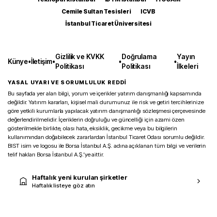
Cemile Sultan Tesisleri
ICVB
İstanbul Ticaret Üniversitesi
Gizlilik ve KVKK
Doğrulama
Yayın
Künye
•
İletişim
•
•
•
Politikası
Politikası
İlkeleri
YASAL UYARI VE SORUMLULUK REDDİ
Bu sayfada yer alan bilgi, yorum ve içerikler yatırım danışmanlığı kapsamında
değildir. Yatırım kararları, kişisel mali durumunuz ile risk ve getiri tercihlerinize
göre yetkili kurumlarla yapılacak yatırım danışmanlığı sözleşmesi çerçevesinde
değerlendirilmelidir. İçeriklerin doğruluğu ve güncelliği için azami özen
gösterilmekle birlikte, olası hata, eksiklik, gecikme veya bu bilgilerin
kullanımından doğabilecek zararlardan İstanbul Ticaret Odası sorumlu değildir.
BIST isim ve logosu ile Borsa İstanbul A.Ş. adına açıklanan tüm bilgi ve verilerin
telif hakları Borsa İstanbul A.Ş.’ye aittir.
Haftalık yeni kurulan şirketler
Haftalık listeye göz atın