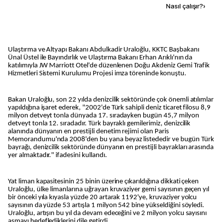
Kaynak ekle
Nasıl çalışır?
›
Ulaştırma ve Altyapı Bakanı Abdulkadir Uraloğlu, KKTC Başbakanı
Ünal Üstel ile Bayındırlık ve Ulaştırma Bakanı Erhan Arıklı'nın da
katılımıyla JW Marriott Otel'de düzenlenen Doğu Akdeniz Gemi Trafik
Hizmetleri Sistemi Kurulumu Projesi imza töreninde konuştu.
Bakan Uraloğlu, son 22 yılda denizcilik sektöründe çok önemli atılımlar
yapıldığına işaret ederek, "2002'de Türk sahipli deniz ticaret filosu 8,9
milyon detveyt tonla dünyada 17. sıradayken bugün 45,7 milyon
detveyt tonla 12. sıradadır. Türk bayraklı gemilerimiz, denizcilik
alanında dünyanın en prestijli denetim rejimi olan Paris
Memorandumu'nda 2008'den bu yana beyaz listededir ve bugün Türk
bayrağı, denizcilik sektöründe dünyanın en prestijli bayrakları arasında
yer almaktadır." ifadesini kullandı.
Yat liman kapasitesinin 25 binin üzerine çıkarıldığına dikkati çeken
Uraloğlu, ülke limanlarına uğrayan kruvaziyer gemi sayısının geçen yıl
bir önceki yıla kıyasla yüzde 20 artarak 1192'ye, kruvaziyer yolcu
sayısının da yüzde 53 artışla 1 milyon 542 bine yükseldiğini söyledi.
Uraloğlu, artışın bu yıl da devam edeceğini ve 2 milyon yolcu sayısını
aşmayı hedeflediklerini dile getirdi.