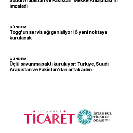
Suudi Arabistan ve Pakistan 'Mekke Anlaşması'nı
imzaladı
GÜNDEM
Togg'un servis ağı genişliyor! 6 yeni noktaya
kurulacak
GÜNDEM
Üçlü savunma paktı kuruluyor: Türkiye, Suudi
Arabistan ve Pakistan’dan ortak adım