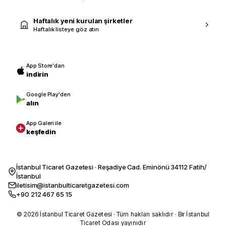
Haftalık yeni kurulan şirketler
Haftalık listeye göz atın
App Store'dan
indirin
Google Play'den
alın
App Galeri ile
keşfedin
İstanbul Ticaret Gazetesi · Reşadiye Cad. Eminönü 34112 Fatih/
İstanbul
iletisim@istanbulticaretgazetesi.com
+90 212 467 65 15
© 2026 İstanbul Ticaret Gazetesi · Tüm hakları saklıdır · Bir İstanbul
Ticaret Odası yayınıdır