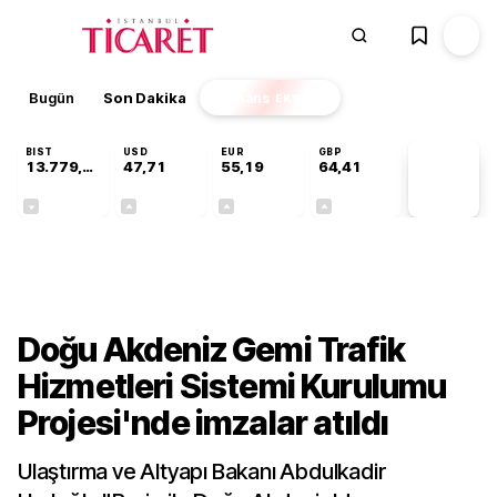
Bugün
Son Dakika
Finans
EKSTRA
BIST
USD
EUR
GBP
13.779,39
47,71
55,19
64,41
PİYASA
VERİLERİ
-0,14%
+0,18%
+0,32%
+0,38%
Gündem
Doğu Akdeniz Gemi Trafik
Hizmetleri Sistemi Kurulumu
Projesi'nde imzalar atıldı
Ulaştırma ve Altyapı Bakanı Abdulkadir