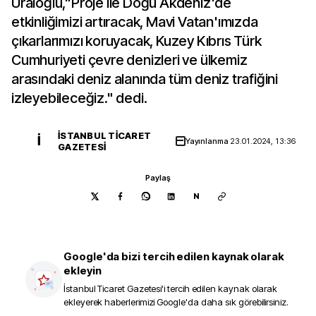
Uraloğlu,"Proje ile Doğu Akdeniz'de
etkinliğimizi artıracak, Mavi Vatan'ımızda
çıkarlarımızı koruyacak, Kuzey Kıbrıs Türk
Cumhuriyeti çevre denizleri ve ülkemiz
arasındaki deniz alanında tüm deniz trafiğini
izleyebileceğiz." dedi.
İSTANBUL TICARET
İ
Yayınlanma
23.01.2024, 13:36
GAZETESI
Paylaş
N
Google'da bizi tercih edilen kaynak olarak
ekleyin
İstanbul Ticaret Gazetesi
'i tercih edilen kaynak olarak
ekleyerek haberlerimizi Google'da daha sık görebilirsiniz.