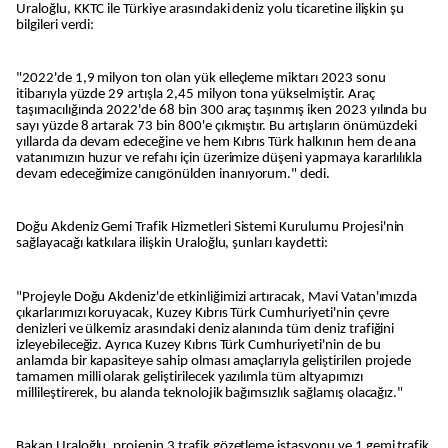
Uraloğlu, KKTC ile Türkiye arasındaki deniz yolu ticaretine ilişkin şu
bilgileri verdi:
"2022'de 1,9 milyon ton olan yük elleçleme miktarı 2023 sonu
itibarıyla yüzde 29 artışla 2,45 milyon tona yükselmiştir. Araç
taşımacılığında 2022'de 68 bin 300 araç taşınmış iken 2023 yılında bu
sayı yüzde 8 artarak 73 bin 800'e çıkmıştır. Bu artışların önümüzdeki
yıllarda da devam edeceğine ve hem Kıbrıs Türk halkının hem de ana
vatanımızın huzur ve refahı için üzerimize düşeni yapmaya kararlılıkla
devam edeceğimize canıgönülden inanıyorum." dedi.
Doğu Akdeniz Gemi Trafik Hizmetleri Sistemi Kurulumu Projesi'nin
sağlayacağı katkılara ilişkin Uraloğlu, şunları kaydetti:
"Projeyle Doğu Akdeniz'de etkinliğimizi artıracak, Mavi Vatan'ımızda
çıkarlarımızı koruyacak, Kuzey Kıbrıs Türk Cumhuriyeti'nin çevre
denizleri ve ülkemiz arasındaki deniz alanında tüm deniz trafiğini
izleyebileceğiz. Ayrıca Kuzey Kıbrıs Türk Cumhuriyeti'nin de bu
anlamda bir kapasiteye sahip olması amaçlarıyla geliştirilen projede
tamamen milli olarak geliştirilecek yazılımla tüm altyapımızı
millileştirerek, bu alanda teknolojik bağımsızlık sağlamış olacağız."
Bakan Uraloğlu, projenin 3 trafik gözetleme istasyonu ve 1 gemi trafik