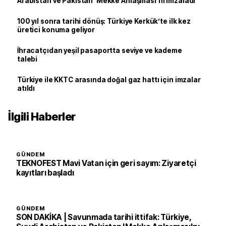
Arabistan ve Pakistan 'Mekke Anlaşması'nı imzaladı
100 yıl sonra tarihi dönüş: Türkiye Kerkük’te ilk kez
üretici konuma geliyor
İhracatçıdan yeşil pasaportta seviye ve kademe
talebi
Türkiye ile KKTC arasında doğal gaz hattı için imzalar
atıldı
İlgili Haberler
GÜNDEM
TEKNOFEST Mavi Vatan için geri sayım: Ziyaretçi
kayıtları başladı
GÜNDEM
SON DAKİKA | Savunmada tarihi ittifak: Türkiye,