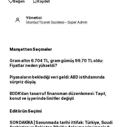
Beğen
Kaydet
Yönetici
İstanbul Ticaret Gazetesi – Süper Admin
Manşetten Seçmeler
Gram altın 6.704 TL, gram gümüş 99.70 TL oldu:
Fiyatlar neden yükseldi?
Piyasaların beklediği veri geldi: ABD istihdamında
sürpriz düşüş
BDDK’dan tasarruf finansman düzenlemesi: Taşıt,
konut ve iş yerinde limitler değişti
Editörün Seçimi
SON DAKİKA | Savunmada tarihi ittifak: Türkiye, Suudi