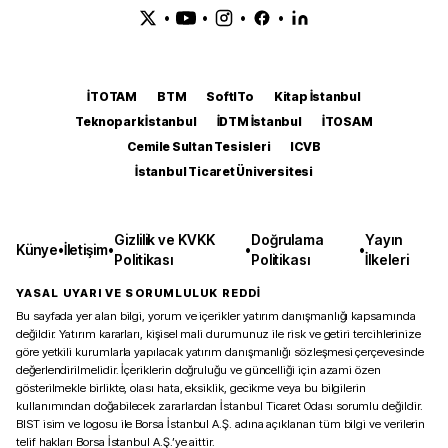
•
•
•
•
İTOTAM
BTM
SoftITo
Kitap İstanbul
Teknopark İstanbul
İDTM İstanbul
İTOSAM
Cemile Sultan Tesisleri
ICVB
İstanbul Ticaret Üniversitesi
Gizlilik ve KVKK
Doğrulama
Yayın
Künye
•
İletişim
•
•
•
Politikası
Politikası
İlkeleri
YASAL UYARI VE SORUMLULUK REDDİ
Bu sayfada yer alan bilgi, yorum ve içerikler yatırım danışmanlığı kapsamında
değildir. Yatırım kararları, kişisel mali durumunuz ile risk ve getiri tercihlerinize
göre yetkili kurumlarla yapılacak yatırım danışmanlığı sözleşmesi çerçevesinde
değerlendirilmelidir. İçeriklerin doğruluğu ve güncelliği için azami özen
gösterilmekle birlikte, olası hata, eksiklik, gecikme veya bu bilgilerin
kullanımından doğabilecek zararlardan İstanbul Ticaret Odası sorumlu değildir.
BIST isim ve logosu ile Borsa İstanbul A.Ş. adına açıklanan tüm bilgi ve verilerin
telif hakları Borsa İstanbul A.Ş.’ye aittir.