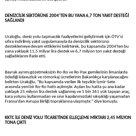
DENİZCİLİK SEKTÖRÜNE 2004'TEN BU YANA 6,7 TON YAKIT DESTEĞİ
SAĞLANDI
Uraloğlu, deniz yolu taşımacılık faaliyetlerini geliştirmek için ÖTV'si
sıfıra indirilmiş yakıt uygulamasıyla da denizcilik sektörünü
desteklemeye devam ettiklerini belirterek, bu kapsamda 2004'ten bu
yana yaklaşık 11,5 milyar lira destek ve 6,7 milyon ton yakıt desteği
sağladıklarını ifade etti.
Bayrak ayrımı gözetmeksizin Ro-Ro ve Ro-Pax gemilerinin limanlarda
ödediği kılavuzluk ve römorkaj ücretlerinin Bakanlıkça karşılanacağını
belirten Uraloğlu, "Bu kapsamda verilen ilk teşvikle İzmir-Sete
arasında yeni bir Ro-Ro hattı açılmıştır. Açılan bu hatta şu ana kadar
yaklaşık 25 milyon lira destek sağlanmış ve 5 bin 361 yük taşıyan araç,
kara yolunu kullanmadan ve sınır kapılarımızdaki sıkışıklığı yaşamadan
Fransa'dan Avrupa Birliği topraklarına ulaşmıştır." diye konuştu.
KKTC İLE DENİZ YOLU TİCARETİNDE ELLEÇLEME MİKTARI 2,45 MİLYON
TONA ÇIKTI