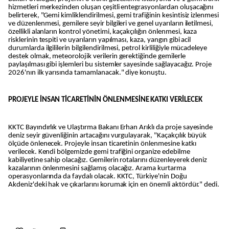
hizmetleri merkezinden oluşan çeşitli entegrasyonlardan oluşacağını
belirterek, "Gemi kimliklendirilmesi, gemi trafiğinin kesintisiz izlenmesi
ve düzenlenmesi, gemilere seyir bilgileri ve genel uyarıların iletilmesi,
özellikli alanların kontrol yönetimi, kaçakçılığın önlenmesi, kaza
risklerinin tespiti ve uyarıların yapılması, kaza, yangın gibi acil
durumlarda ilgililerin bilgilendirilmesi, petrol kirliliğiyle mücadeleye
destek olmak, meteorolojik verilerin gerektiğinde gemilerle
paylaşılması gibi işlemleri bu sistemler sayesinde sağlayacağız. Proje
2026'nın ilk yarısında tamamlanacak." diye konuştu.
PROJEYLE İNSAN TİCARETİNİN ÖNLENMESİNE KATKI VERİLECEK
KKTC Bayındırlık ve Ulaştırma Bakanı Erhan Arıklı da proje sayesinde
deniz seyir güvenliğinin artacağını vurgulayarak, "Kaçakçılık büyük
ölçüde önlenecek. Projeyle insan ticaretinin önlenmesine katkı
verilecek. Kendi bölgemizde gemi trafiğini organize edebilme
kabiliyetine sahip olacağız. Gemilerin rotalarını düzenleyerek deniz
kazalarının önlenmesini sağlamış olacağız. Arama kurtarma
operasyonlarında da faydalı olacak. KKTC, Türkiye'nin Doğu
Akdeniz'deki hak ve çıkarlarını korumak için en önemli aktördür." dedi.