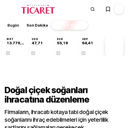
Bugün
Son Dakika
Finans
EKSTRA
BIST
USD
EUR
GBP
13.779,39
47,71
55,19
64,41
PİYASA
VERİLERİ
-0,14%
+0,18%
+0,32%
+0,38%
Gündem
Doğal çiçek soğanları
ihracatına düzenleme
Firmaların, ihracatı kotaya tabi doğal çiçek
soğanlarını ihraç edebilmeleri için yeterlilik
şartlarını sağlamaları gerekecek.