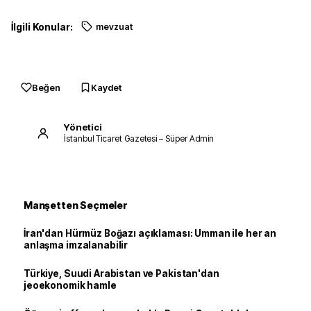
İlgili Konular:
mevzuat
Beğen
Kaydet
Yönetici
İstanbul Ticaret Gazetesi – Süper Admin
Manşetten Seçmeler
İran'dan Hürmüz Boğazı açıklaması: Umman ile her an
anlaşma imzalanabilir
Türkiye, Suudi Arabistan ve Pakistan'dan
jeoekonomik hamle