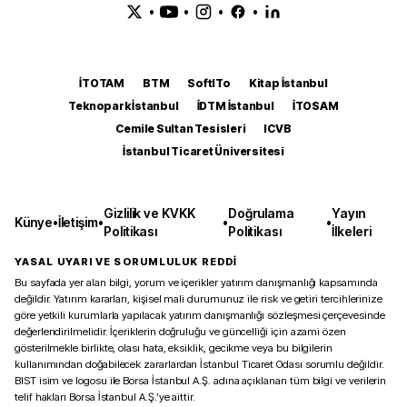
•
•
•
•
İTOTAM
BTM
SoftITo
Kitap İstanbul
Teknopark İstanbul
İDTM İstanbul
İTOSAM
Cemile Sultan Tesisleri
ICVB
İstanbul Ticaret Üniversitesi
Gizlilik ve KVKK
Doğrulama
Yayın
Künye
•
İletişim
•
•
•
Politikası
Politikası
İlkeleri
YASAL UYARI VE SORUMLULUK REDDİ
Bu sayfada yer alan bilgi, yorum ve içerikler yatırım danışmanlığı kapsamında
değildir. Yatırım kararları, kişisel mali durumunuz ile risk ve getiri tercihlerinize
göre yetkili kurumlarla yapılacak yatırım danışmanlığı sözleşmesi çerçevesinde
değerlendirilmelidir. İçeriklerin doğruluğu ve güncelliği için azami özen
gösterilmekle birlikte, olası hata, eksiklik, gecikme veya bu bilgilerin
kullanımından doğabilecek zararlardan İstanbul Ticaret Odası sorumlu değildir.
BIST isim ve logosu ile Borsa İstanbul A.Ş. adına açıklanan tüm bilgi ve verilerin
telif hakları Borsa İstanbul A.Ş.’ye aittir.