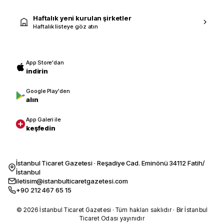
Haftalık yeni kurulan şirketler
Haftalık listeye göz atın
App Store'dan
indirin
Google Play'den
alın
App Galeri ile
keşfedin
İstanbul Ticaret Gazetesi · Reşadiye Cad. Eminönü 34112 Fatih/
İstanbul
iletisim@istanbulticaretgazetesi.com
+90 212 467 65 15
© 2026 İstanbul Ticaret Gazetesi · Tüm hakları saklıdır · Bir İstanbul
Ticaret Odası yayınıdır