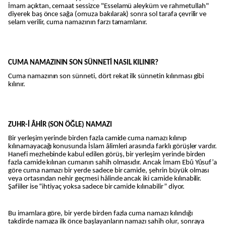
İmam açıktan, cemaat sessizce "Esselamü aleyküm ve rahmetullah"
diyerek baş önce sağa (omuza bakılarak) sonra sol tarafa çevrilir ve
selam verilir, cuma namazının farzı tamamlanır.
CUMA NAMAZININ SON SÜNNETİ NASIL KILINIR?
Cuma namazının son sünneti, dört rekat ilk sünnetin kılınması gibi
kılınır.
ZUHR-İ ÂHİR (SON ÖĞLE) NAMAZI
Bir yerleşim yerinde birden fazla camide cuma namazı kılınıp
kılınamayacağı konusunda İslam âlimleri arasında farklı görüşler vardır.
Hanefi mezhebinde kabul edilen görüş, bir yerleşim yerinde birden
fazla camide kılınan cumanın sahih olmasıdır. Ancak İmam Ebû Yûsuf’a
göre cuma namazı bir yerde sadece bir camide, şehrin büyük olması
veya ortasından nehir geçmesi hâlinde ancak iki camide kılınabilir.
Şafiiler ise “ihtiyaç yoksa sadece bir camide kılınabilir” diyor.
Bu imamlara göre, bir yerde birden fazla cuma namazı kılındığı
takdirde namaza ilk önce başlayanların namazı sahih olur, sonraya