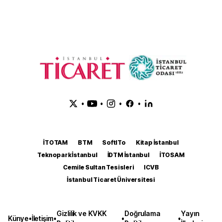
•
•
•
•
İTOTAM
BTM
SoftITo
Kitap İstanbul
Teknopark İstanbul
İDTM İstanbul
İTOSAM
Cemile Sultan Tesisleri
ICVB
İstanbul Ticaret Üniversitesi
Gizlilik ve KVKK
Doğrulama
Yayın
Künye
•
İletişim
•
•
•