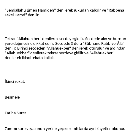
"Semiallahu Limen Hamideh" denilerek rükudan kalkılır ve "Rabbena
Lekel Hamd" denilir.
Tekrar "Allahuekber" denilerek secdeye gidilir. Secdede alın ve burnun
yere değmesine dikkat edilir. Secdede 3 defa "Sübhane Rabbiyel Âlâ"
denilir. Birinci secdeden "Allahuekber" denilerek oturulur ve ardından
"Allahuekber" denilerek tekrar secdeye gidilir ve "Allahuekber"
denilerek ikinci rekata kalkılır.
İkinci rekat:
Besmele
Fatiha Suresi
Zammı sure veya onun yerine geçecek miktarda ayet/ayetler okunur.