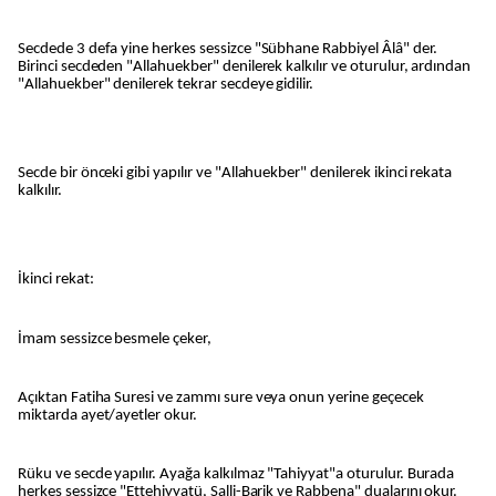
Secdede 3 defa yine herkes sessizce "Sübhane Rabbiyel Âlâ" der.
Birinci secdeden "Allahuekber" denilerek kalkılır ve oturulur, ardından
"Allahuekber" denilerek tekrar secdeye gidilir.
Secde bir önceki gibi yapılır ve "Allahuekber" denilerek ikinci rekata
kalkılır.
İkinci rekat:
İmam sessizce besmele çeker,
Açıktan Fatiha Suresi ve zammı sure veya onun yerine geçecek
miktarda ayet/ayetler okur.
Rüku ve secde yapılır. Ayağa kalkılmaz "Tahiyyat"a oturulur. Burada
herkes sessizce "Ettehiyyatü, Salli-Barik ve Rabbena" dualarını okur.