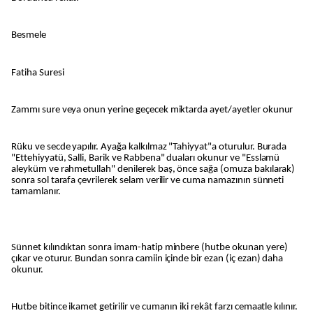
Besmele
Fatiha Suresi
Zammı sure veya onun yerine geçecek miktarda ayet/ayetler okunur
Rüku ve secde yapılır. Ayağa kalkılmaz "Tahiyyat"a oturulur. Burada
"Ettehiyyatü, Salli, Barik ve Rabbena" duaları okunur ve "Esslamü
aleyküm ve rahmetullah" denilerek baş, önce sağa (omuza bakılarak)
sonra sol tarafa çevrilerek selam verilir ve cuma namazının sünneti
tamamlanır.
Sünnet kılındıktan sonra imam-hatip minbere (hutbe okunan yere)
çıkar ve oturur. Bundan sonra camiin içinde bir ezan (iç ezan) daha
okunur.
Hutbe bitince ikamet getirilir ve cumanın iki rekât farzı cemaatle kılınır.