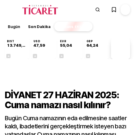
Bugün
Son Dakika
Finans
EKSTRA
BIST
USD
EUR
GBP
13.749,18
47,59
55,04
64,24
PİYASA
VERİLERİ
+0,34%
+0,06%
+0,05%
+0,22%
Gündem
DİYANET 27 HAZİRAN 2025:
Cuma namazı nasıl kılınır?
Bugün Cuma namazının eda edilmesine saatler
kaldı, ibadetlerini gerçekleştirmek isteyen bazı
vatandaşlar Cuma namazının nasıl kılınması