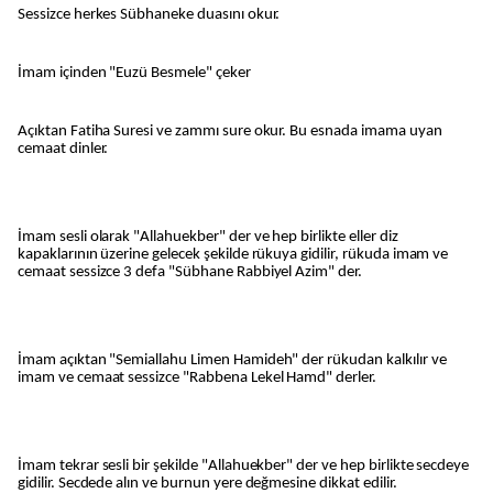
Sessizce herkes Sübhaneke duasını okur.
İmam içinden "Euzü Besmele" çeker
Açıktan Fatiha Suresi ve zammı sure okur. Bu esnada imama uyan
cemaat dinler.
İmam sesli olarak "Allahuekber" der ve hep birlikte eller diz
kapaklarının üzerine gelecek şekilde rükuya gidilir, rükuda imam ve
cemaat sessizce 3 defa "Sübhane Rabbiyel Azim" der.
İmam açıktan "Semiallahu Limen Hamideh" der rükudan kalkılır ve
imam ve cemaat sessizce "Rabbena Lekel Hamd" derler.
İmam tekrar sesli bir şekilde "Allahuekber" der ve hep birlikte secdeye
gidilir. Secdede alın ve burnun yere değmesine dikkat edilir.