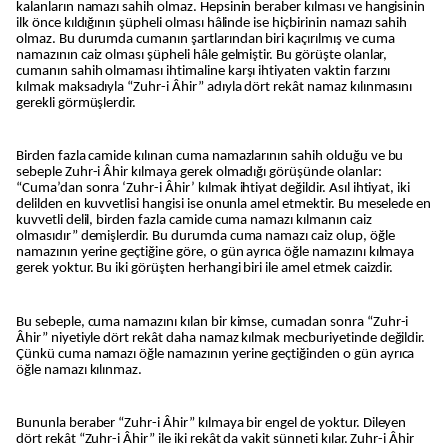
kalanların namazı sahih olmaz. Hepsinin beraber kılması ve hangisinin
ilk önce kıldığının şüpheli olması hâlinde ise hiçbirinin namazı sahih
olmaz. Bu durumda cumanın şartlarından biri kaçırılmış ve cuma
namazının caiz olması şüpheli hâle gelmiştir. Bu görüşte olanlar,
cumanın sahih olmaması ihtimaline karşı ihtiyaten vaktin farzını
kılmak maksadıyla “Zuhr-i Âhir” adıyla dört rekât namaz kılınmasını
gerekli görmüşlerdir.
Birden fazla camide kılınan cuma namazlarının sahih olduğu ve bu
sebeple Zuhr-i Âhir kılmaya gerek olmadığı görüşünde olanlar:
“Cuma’dan sonra ‘Zuhr-i Âhir’ kılmak ihtiyat değildir. Asıl ihtiyat, iki
delilden en kuvvetlisi hangisi ise onunla amel etmektir. Bu meselede en
kuvvetli delil, birden fazla camide cuma namazı kılmanın caiz
olmasıdır” demişlerdir. Bu durumda cuma namazı caiz olup, öğle
namazının yerine geçtiğine göre, o gün ayrıca öğle namazını kılmaya
gerek yoktur. Bu iki görüşten herhangi biri ile amel etmek caizdir.
Bu sebeple, cuma namazını kılan bir kimse, cumadan sonra “Zuhr-i
Âhir” niyetiyle dört rekât daha namaz kılmak mecburiyetinde değildir.
Çünkü cuma namazı öğle namazının yerine geçtiğinden o gün ayrıca
öğle namazı kılınmaz.
Bununla beraber “Zuhr-i Âhir” kılmaya bir engel de yoktur. Dileyen
dört rekât “Zuhr-i Âhir” ile iki rekât da vakit sünneti kılar. Zuhr-i Âhir