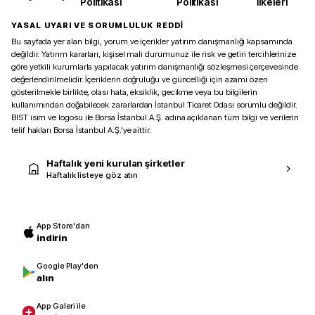
Politikası
Politikası
İlkeleri
YASAL UYARI VE SORUMLULUK REDDİ
Bu sayfada yer alan bilgi, yorum ve içerikler yatırım danışmanlığı kapsamında
değildir. Yatırım kararları, kişisel mali durumunuz ile risk ve getiri tercihlerinize
göre yetkili kurumlarla yapılacak yatırım danışmanlığı sözleşmesi çerçevesinde
değerlendirilmelidir. İçeriklerin doğruluğu ve güncelliği için azami özen
gösterilmekle birlikte, olası hata, eksiklik, gecikme veya bu bilgilerin
kullanımından doğabilecek zararlardan İstanbul Ticaret Odası sorumlu değildir.
BIST isim ve logosu ile Borsa İstanbul A.Ş. adına açıklanan tüm bilgi ve verilerin
telif hakları Borsa İstanbul A.Ş.’ye aittir.
Haftalık yeni kurulan şirketler
Haftalık listeye göz atın
App Store'dan
indirin
Google Play'den
alın
App Galeri ile