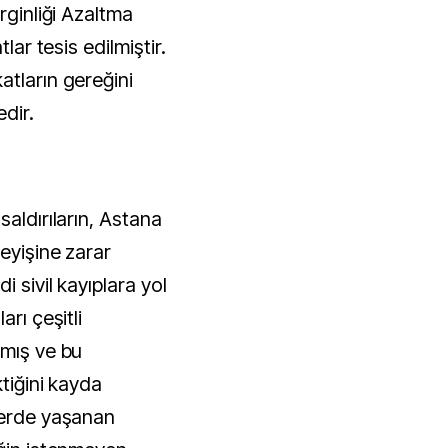
rginliği Azaltma
lar tesis edilmiştir.
atların gereğini
dir.
saldırıların, Astana
eyişine zarar
i sivil kayıplara yol
arı çeşitli
pmış ve bu
ktiğini kayda
lerde yaşanan