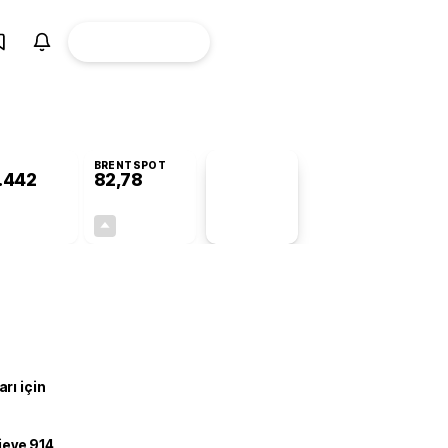
ÜYE
CANLI BORSA
Girişi
BRENTSPOT
.442
82,78
PİYASA
VERİLERİ
-0,38%
+4,90%
+0,00
3,87
rı için
ojeye 914