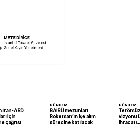
METE DİRİCE
İstanbul Ticaret Gazetesi –
Genel Yayın Yönetmeni
GÜNDEM
GÜNDEM
 İran-ABD
BAİBÜ mezunları
Terörsüz
arı için
Roketsan’ın işe alım
vizyonu 
e çağrısı
sürecine katılacak
ihracatı
güçlendi