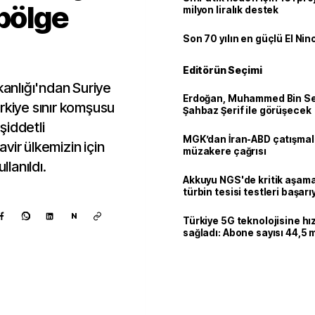
 bölge
milyon liralık destek
Son 70 yılın en güçlü El Nin
Editörün Seçimi
kanlığı'ndan Suriye
Erdoğan, Muhammed Bin Se
rkiye sınır komşusu
Şahbaz Şerif ile görüşecek
şiddetli
MGK’dan İran-ABD çatışmala
cavir ülkemizin için
müzakere çağrısı
llanıldı.
Akkuyu NGS'de kritik aşama:
türbin tesisi testleri başarı
tamamlandı
N
Türkiye 5G teknolojisine hı
sağladı: Abone sayısı 44,5 
ulaştı
Kaynak ekle