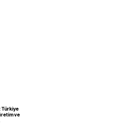
 Türkiye
üretim ve
recek