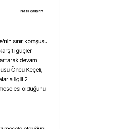
Nasıl çalışır?
›
k
e'nin sınır komşusu
karşıtı güçler
r artarak devam
zcüsü Öncü Keçeli,
rla ilgili 2
i meselesi olduğunu
kli mesele olduğunu