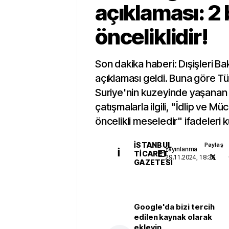
açıklaması: 2
önceliklidir!
Son dakika haberi: Dışişleri Ba
açıklaması geldi. Buna göre Tü
Suriye'nin kuzeyinde yaşanan 
çatışmalarla ilgili, "İdlip ve Mü
öncelikli meseledir" ifadeleri ku
İSTANBUL
Paylaş
Yayınlanma
İ
TICARET
29.11.2024, 18:39
GAZETESI
Google'da bizi tercih
edilen kaynak olarak
ekleyin