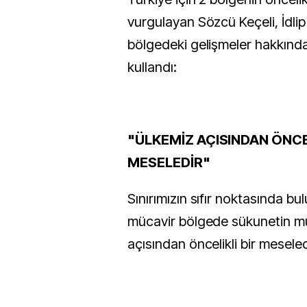
vurgulayan Sözcü Keçeli, İdli
bölgedeki gelişmeler hakkında
kullandı:
"ÜLKEMİZ AÇISINDAN ÖNCE
MESELEDİR"
Sınırımızın sıfır noktasında bul
mücavir bölgede sükunetin m
açısından öncelikli bir meseled