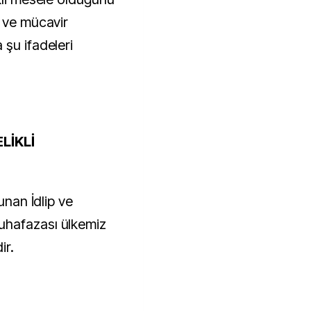
p ve mücavir
 şu ifadeleri
LİKLİ
unan İdlip ve
uhafazası ülkemiz
ir.