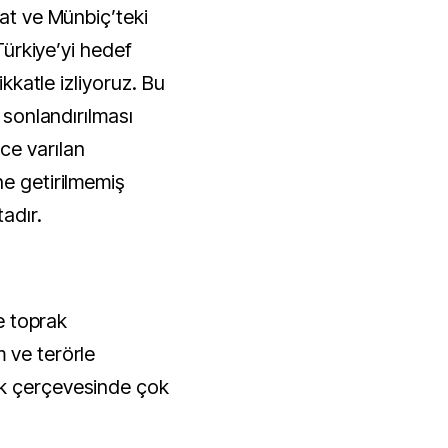
fat ve Münbiç’teki
 Türkiye’yi hedef
ikkatle izliyoruz. Bu
n sonlandırılması
ce varılan
ne getirilmemiş
tadır.
ve toprak
 ve terörle
ik çerçevesinde çok