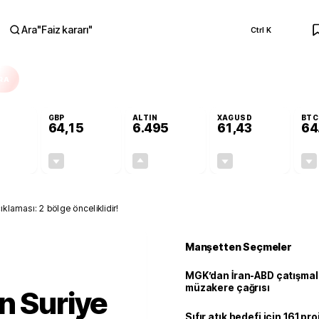
Ara
"
Faiz kararı
"
Ctrl K
RA
GBP
ALTIN
XAGUSD
BTC
64,15
6.495
61,43
64
-0,13%
-0,04%
+0,04%
-0,11%
-0,07
-0,03
2,69
-0,07
ıklaması: 2 bölge önceliklidir!
Manşetten Seçmeler
MGK’dan İran-ABD çatışmala
müzakere çağrısı
n Suriye
Sıfır atık hedefi için 161 pr