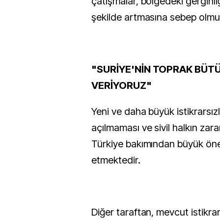
çatışmalar, bölgedeki gerginl
şekilde artmasına sebep olmu
"SURİYE'NİN TOPRAK BÜ
VERİYORUZ"
Yeni ve daha büyük istikrarsızl
açılmaması ve sivil halkın zar
Türkiye bakımından büyük öne
etmektedir.
Diğer taraftan, mevcut istikra