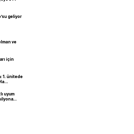
o’su geliyor
lman ve
rı için
 1. ünitede
yla
zlı uyum
milyona