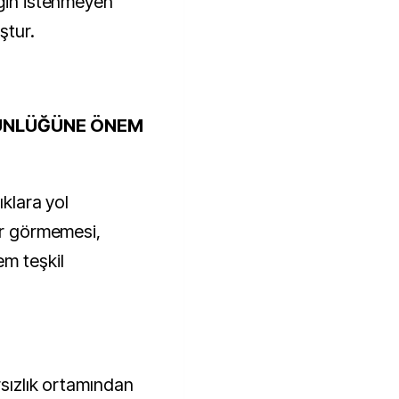
iğin istenmeyen
ştur.
TÜNLÜĞÜNE ÖNEM
ıklara yol
ar görmemesi,
m teşkil
rsızlık ortamından