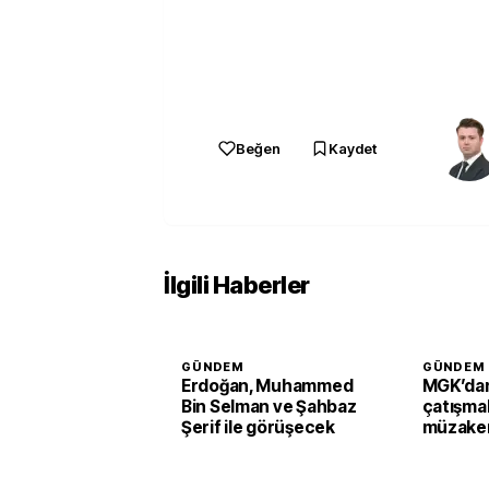
Beğen
Kaydet
İlgili Haberler
GÜNDEM
GÜNDEM
Erdoğan, Muhammed
MGK’dan
Bin Selman ve Şahbaz
çatışmal
Şerif ile görüşecek
müzaker