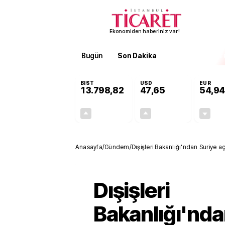
Ekonomiden haberiniz var!
Bugün
Son Dakika
Finans
EKST
BIST
USD
EUR
13.798,82
47,65
54,94
+0,70%
+0,05%
95,68
0,02
Anasayfa
/
Gündem
/
Dışişleri Bakanlığı'ndan Suriye aç
Dışişleri
Bakanlığı'nda