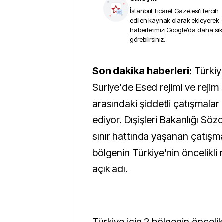
İstanbul Ticaret Gazetesi
'i tercih
edilen kaynak olarak ekleyerek
haberlerimizi Google'da daha sı
görebilirsiniz.
Son dakika haberleri:
Türkiy
Suriye'de Esed rejimi ve rejim 
arasındaki şiddetli çatışmala
ediyor. Dışişleri Bakanlığı Sö
sınır hattında yaşanan çatışmala
bölgenin Türkiye'nin öncelikl
açıkladı.
Türkiye için 2 bölgenin önceli