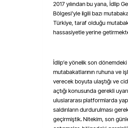
2017 yılından bu yana, İdlip Ge
Bölgesi’yle ilgili bazı mutabakat
Türkiye, taraf olduğu mutabak
hassasiyetle yerine getirmekte
İdlip’e yönelik son dönemdeki 
mutabakatlarının ruhuna ve işl
verecek boyuta ulaştığı ve cidd
açtığı konusunda gerekli uyarıl
uluslararası platformlarda ya
saldırıların durdurulması gere
geçirmiştik. Nitekim, son gün