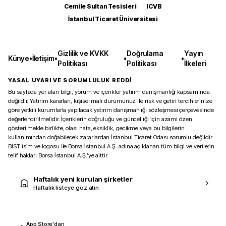
Cemile Sultan Tesisleri
ICVB
İstanbul Ticaret Üniversitesi
Gizlilik ve KVKK
Doğrulama
Yayın
Künye
•
İletişim
•
•
•
Politikası
Politikası
İlkeleri
YASAL UYARI VE SORUMLULUK REDDİ
Bu sayfada yer alan bilgi, yorum ve içerikler yatırım danışmanlığı kapsamında
değildir. Yatırım kararları, kişisel mali durumunuz ile risk ve getiri tercihlerinize
göre yetkili kurumlarla yapılacak yatırım danışmanlığı sözleşmesi çerçevesinde
değerlendirilmelidir. İçeriklerin doğruluğu ve güncelliği için azami özen
gösterilmekle birlikte, olası hata, eksiklik, gecikme veya bu bilgilerin
kullanımından doğabilecek zararlardan İstanbul Ticaret Odası sorumlu değildir.
BIST isim ve logosu ile Borsa İstanbul A.Ş. adına açıklanan tüm bilgi ve verilerin
telif hakları Borsa İstanbul A.Ş.’ye aittir.
Haftalık yeni kurulan şirketler
Haftalık listeye göz atın
App Store'dan