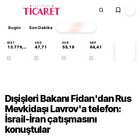
Bugün
Son Dakika
Finans
EKSTRA
BIST
USD
EUR
GBP
13.779,39
47,71
55,19
64,41
PİYASA
VERİLERİ
-0,14%
+0,18%
+0,32%
+0,38%
Gündem
Dışişleri Bakanı Fidan'dan Rus
Mevkidaşı Lavrov'a telefon:
İsrail-İran çatışmasını
konuştular