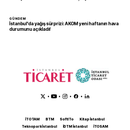
GÜNDEM
İstanbul'da yağış sürprizi: AKOM yeni haftanın hava
durumunu açıkladı!
•
•
•
•
İTOTAM
BTM
SoftITo
Kitap İstanbul
Teknopark İstanbul
İDTM İstanbul
İTOSAM