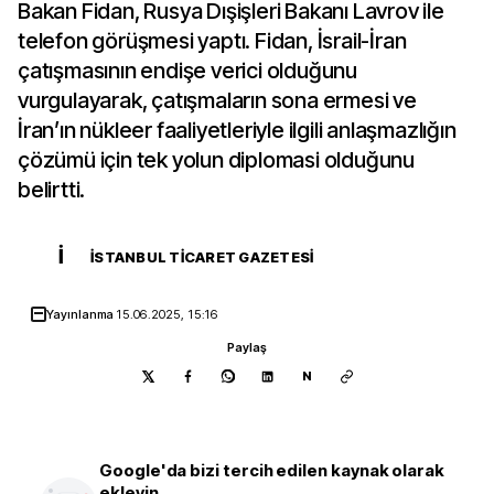
Bakan Fidan, Rusya Dışişleri Bakanı Lavrov ile
telefon görüşmesi yaptı. Fidan, İsrail-İran
çatışmasının endişe verici olduğunu
vurgulayarak, çatışmaların sona ermesi ve
İran’ın nükleer faaliyetleriyle ilgili anlaşmazlığın
çözümü için tek yolun diplomasi olduğunu
belirtti.
İ
İSTANBUL TICARET GAZETESI
Yayınlanma
15.06.2025, 15:16
Paylaş
N
Google'da bizi tercih edilen kaynak olarak
ekleyin