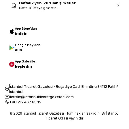
Haftalık yeni kurulan şirketler
Haftalık listeye göz atın
App Store'dan
indirin
Google Play'den
alın
App Galeri ile
keşfedin
İstanbul Ticaret Gazetesi · Reşadiye Cad. Eminönü 34112 Fatih/
İstanbul
iletisim@istanbulticaretgazetesi.com
+90 212 467 65 15
© 2026 İstanbul Ticaret Gazetesi · Tüm hakları saklıdır · Bir İstanbul
Ticaret Odası yayınıdır