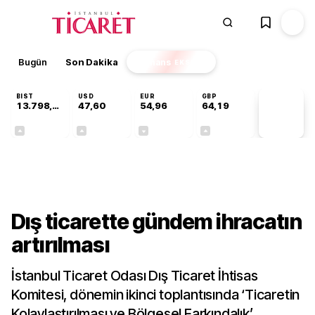
Bugün
Son Dakika
Finans
EKSTRA
BIST
USD
EUR
GBP
13.798,82
47,60
54,96
64,19
PİYASA
VERİLERİ
+0,70%
+0,06%
-0,09%
+0,15%
Sektörel
Dış ticarette gündem ihracatın
artırılması
İstanbul Ticaret Odası Dış Ticaret İhtisas
Komitesi, dönemin ikinci toplantısında ‘Ticaretin
Kolaylaştırılması ve Bölgesel Farkındalık’