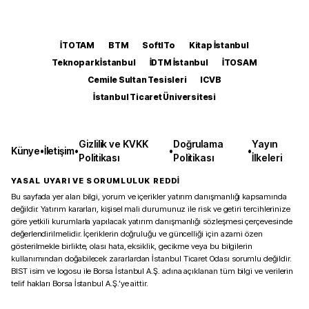
İTOTAM
BTM
SoftITo
Kitap İstanbul
Teknopark İstanbul
İDTM İstanbul
İTOSAM
Cemile Sultan Tesisleri
ICVB
İstanbul Ticaret Üniversitesi
Gizlilik ve KVKK
Doğrulama
Yayın
Künye
•
İletişim
•
•
•
Politikası
Politikası
İlkeleri
YASAL UYARI VE SORUMLULUK REDDİ
Bu sayfada yer alan bilgi, yorum ve içerikler yatırım danışmanlığı kapsamında
değildir. Yatırım kararları, kişisel mali durumunuz ile risk ve getiri tercihlerinize
göre yetkili kurumlarla yapılacak yatırım danışmanlığı sözleşmesi çerçevesinde
değerlendirilmelidir. İçeriklerin doğruluğu ve güncelliği için azami özen
gösterilmekle birlikte, olası hata, eksiklik, gecikme veya bu bilgilerin
kullanımından doğabilecek zararlardan İstanbul Ticaret Odası sorumlu değildir.
BIST isim ve logosu ile Borsa İstanbul A.Ş. adına açıklanan tüm bilgi ve verilerin
telif hakları Borsa İstanbul A.Ş.’ye aittir.