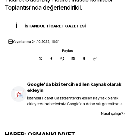
Toplantısı’nda değerlendirildi.
İ
İSTANBUL TICARET GAZETESI
Yayınlanma
24.10.2022, 16:31
Paylaş
N
Google'da bizi tercih edilen kaynak olarak
ekleyin
İstanbul Ticaret Gazetesi
'i tercih edilen kaynak olarak
ekleyerek haberlerimizi Google'da daha sık görebilirsiniz.
Kaynak ekle
Nasıl çalışır?
›
HABER: OSMAN KUVVET