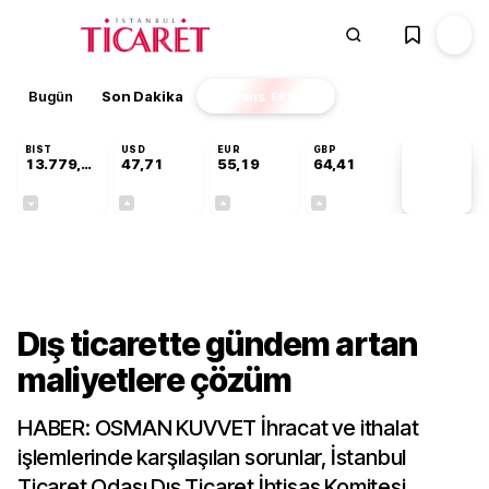
Bugün
Son Dakika
Finans
EKSTRA
BIST
USD
EUR
GBP
13.779,39
47,71
55,19
64,41
PİYASA
VERİLERİ
-0,14%
+0,18%
+0,32%
+0,38%
Gündem
Dış ticarette gündem artan
maliyetlere çözüm
HABER: OSMAN KUVVET İhracat ve ithalat
işlemlerinde karşılaşılan sorunlar, İstanbul
Ticaret Odası Dış Ticaret İhtisas Komitesi