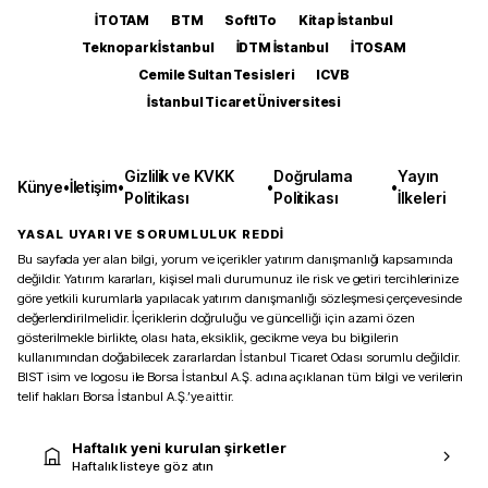
İTOTAM
BTM
SoftITo
Kitap İstanbul
Teknopark İstanbul
İDTM İstanbul
İTOSAM
Cemile Sultan Tesisleri
ICVB
İstanbul Ticaret Üniversitesi
Gizlilik ve KVKK
Doğrulama
Yayın
Künye
•
İletişim
•
•
•
Politikası
Politikası
İlkeleri
YASAL UYARI VE SORUMLULUK REDDİ
Bu sayfada yer alan bilgi, yorum ve içerikler yatırım danışmanlığı kapsamında
değildir. Yatırım kararları, kişisel mali durumunuz ile risk ve getiri tercihlerinize
göre yetkili kurumlarla yapılacak yatırım danışmanlığı sözleşmesi çerçevesinde
değerlendirilmelidir. İçeriklerin doğruluğu ve güncelliği için azami özen
gösterilmekle birlikte, olası hata, eksiklik, gecikme veya bu bilgilerin
kullanımından doğabilecek zararlardan İstanbul Ticaret Odası sorumlu değildir.
BIST isim ve logosu ile Borsa İstanbul A.Ş. adına açıklanan tüm bilgi ve verilerin
telif hakları Borsa İstanbul A.Ş.’ye aittir.
Haftalık yeni kurulan şirketler
Haftalık listeye göz atın