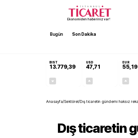
Ekonomiden haberiniz var!
Bugün
Son Dakika
Finans
EKST
SON DAKİKA
Terörsüz Türkiye Yasası teklifi 
BIST
USD
EUR
13.779,39
47,71
55,19
-0,14%
+0,18%
-19,42
0,09
Anasayfa
/
Sektörel
/
Dış ticaretin gündemi haksız rek
Dış ticaretin