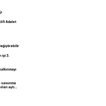
jı
lifi Adalet
eğiştirebilir
iyi 3.
kalkınmayı
ne savunma
oları aştı