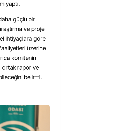
m yaptı.
aha güçlü bir
 araştırma ve proje
el ihtiyaçlara göre
faaliyetleri üzerine
rıca komitenin
a ortak rapor ve
ileceğini belirtti.