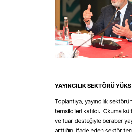
YAYINCILIK SEKTÖRÜ YÜK
Toplantıya, yayıncılık sektörü
temsilcileri katıldı. Okuma kü
ve fuar desteğiyle beraber yay
arttığını ifade eden sektör tems