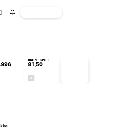
ÜYE
CANLI BORSA
Girişi
omisyonu’nda kabul edildi
BRENTSPOT
.996
81,50
PİYASA
VERİLERİ
+0,49%
-1,55%
+0,00
-1,28
ekke