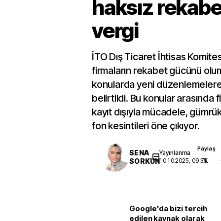
haksız rekabe
vergi
İTO Dış Ticaret İhtisas Komitesi
firmaların rekabet gücünü olu
konularda yeni düzenlemelere
belirtildi. Bu konular arasında
kayıt dışıyla mücadele, gümrük
fon kesintileri öne çıkıyor.
Paylaş
SENA
Yayınlanma
SORKUN
10.10.2025, 09:31
Google'da bizi tercih
edilen kaynak olarak