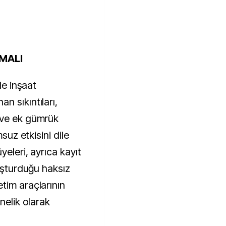
MALI
le inşaat
n sıkıntıları,
 ve ek gümrük
msuz etkisini dile
yeleri, ayrıca kayıt
luşturduğu haksız
tim araçlarının
nelik olarak
.