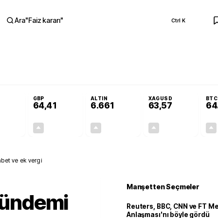
Ara
"
Faiz kararı
"
Ctrl K
RA
Adalet Komisyonu’nda kabul edildi
Terörsüz Türkiye Yasası teklifi Adalet K
GBP
ALTIN
XAGUSD
BTC
64,41
6.661
63,57
64
+0,32%
+0,38%
+2,59%
+3,37%
0,18
0,24
167,96
2,07
abet ve ek vergi
Manşetten Seçmeler
 gündemi
Reuters, BBC, CNN ve FT M
Anlaşması'nı böyle gördü