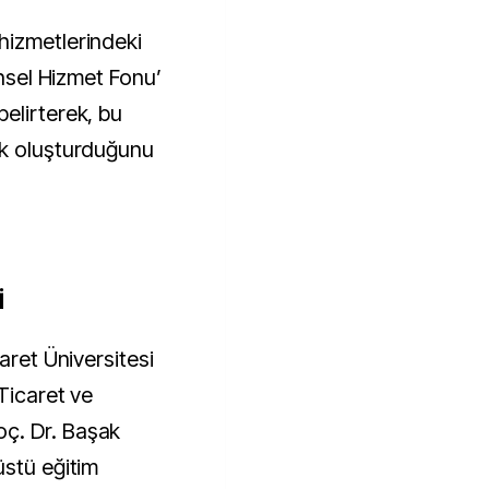
hizmetlerindeki
ensel Hizmet Fonu’
elirterek, bu
ük oluşturduğunu
İ
aret Üniversitesi
 Ticaret ve
ç. Dr. Başak
üstü eğitim