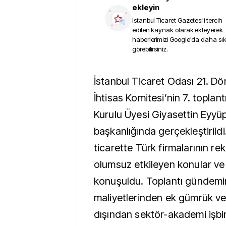
ekleyin
İstanbul Ticaret Gazetesi
'i tercih
edilen kaynak olarak ekleyerek
haberlerimizi Google'da daha sı
görebilirsiniz.
İstanbul Ticaret Odası 21. Dönem Dış Ticaret
İhtisas Komitesi’nin 7. toplan
Kurulu Üyesi Giyasettin Eyy
başkanlığında gerçekleştirildi
ticarette Türk firmalarının r
olumsuz etkileyen konular ve
konuşuldu. Toplantı gündem
maliyetlerinden ek gümrük ver
dışından sektör-akademi işbir