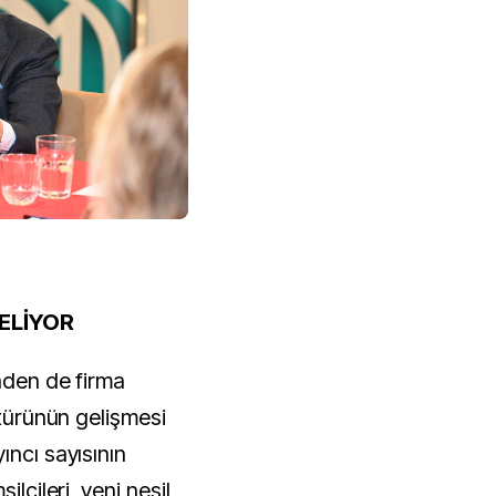
SELİYOR
nden de firma
ltürünün gelişmesi
ıncı sayısının
ilcileri, yeni nesil