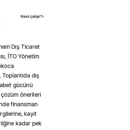
Kaynak ekle
Nasıl çalışır?
›
k
tısı, İTO Yönetim
üpkoca
. Toplantıda dış
ekabet gücünü
 çözüm önerileri
inde finansman
gilerine, kayıt
liğine kadar pek