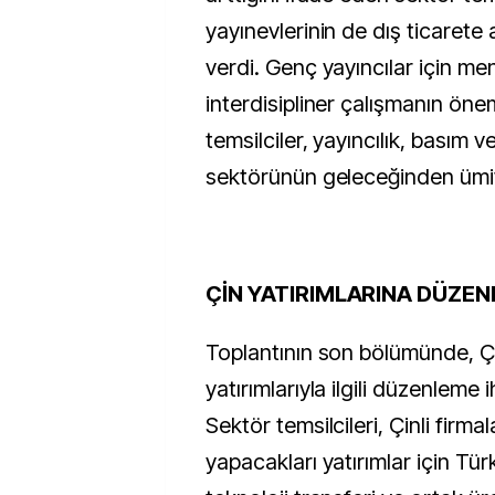
yayınevlerinin de dış ticarete 
verdi. Genç yayıncılar için me
interdisipliner çalışmanın ön
temsilciler, yayıncılık, basım v
sektörünün geleceğinden ümitl
ÇİN YATIRIMLARINA DÜZE
Toplantının son bölümünde, Çi
yatırımlarıyla ilgili düzenleme ih
Sektör temsilcileri, Çinli firma
yapacakları yatırımlar için Türk