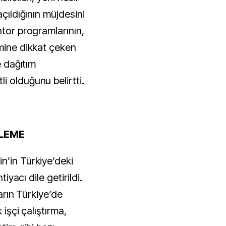
açıldığının müjdesini
ntor programlarının,
emine dikkat çeken
e dağıtım
i olduğunu belirtti.
NLEME
n’in Türkiye’deki
tiyacı dile getirildi.
ların Türkiye’de
 işçi çalıştırma,