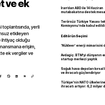
t ve ek
İran’dan ABD ile 14 Haziran
mutabakatına destek mesa
Terörsüz Türkiye Yasası tek
Komisyonu’nda kabul edildi
 toplantısında, yerli
msuz etkileyen
Editörün Seçimi
 ihtiyaç olduğu
‘Nükleer’ enerji mimarisini d
 finansmana erişim,
te ek vergiler ve
Avdagiç: BTM’yi dünyanın en 
startup merkezi yaptık
Soğuk hava depoları kırsal 
ve ihracatı güçlendiriyor
N
Türkiye'nin NATO ülkeleri
ihracatı artıyor: 6,2 milyar d
milyar doları aştı