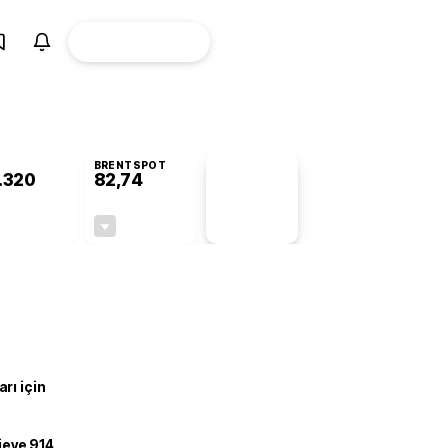
ÜYE
CANLI BORSA
Girişi
BRENTSPOT
.320
82,74
PİYASA
VERİLERİ
-0,34%
-0,05%
+0,00
-0,04
rı için
ojeye 914