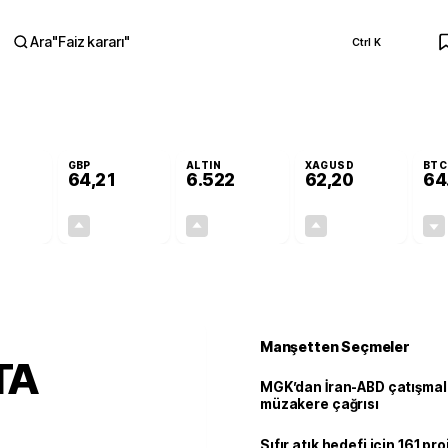
Ara
"
Faiz kararı
"
Ctrl K
RA
GBP
ALTIN
XAGUSD
BTC
64,21
6.522
62,20
64
-0,02%
+0,06%
+0,45%
+1,14%
-0,01
0,04
29,15
0,70
Manşetten Seçmeler
STA
MGK’dan İran-ABD çatışmala
müzakere çağrısı
Sıfır atık hedefi için 161 pr