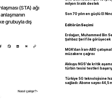
milyon liralık destek
nlaşması (STA) ağı
 anlaşmanın
Son 70 yılın en güçlü El Nin
lke grubuyla dış
Editörün Seçimi
Erdoğan, Muhammed Bin Se
Şahbaz Şerif ile görüşecek
N
MGK’dan İran-ABD çatışmala
müzakere çağrısı
Akkuyu NGS'de kritik aşama:
türbin tesisi testleri başarı
tamamlandı
Türkiye 5G teknolojisine hı
Kaynak ekle
sağladı: Abone sayısı 44,5 
ulaştı
Nasıl çalışır?
›
k