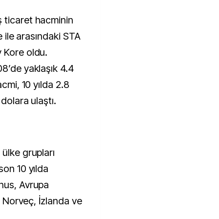
 ticaret hacminin
ye ile arasındaki STA
 Kore oldu.
08’de yaklaşık 4.4
acmi, 10 yılda 2.8
 dolara ulaştı.
ülke grupları
son 10 yılda
unus, Avrupa
e, Norveç, İzlanda ve