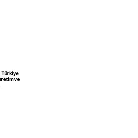
 Türkiye
üretim ve
recek