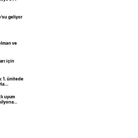
o’su geliyor
lman ve
rı için
 1. ünitede
yla
zlı uyum
milyona