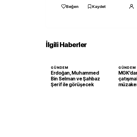
Beğen
Kaydet
İlgili Haberler
GÜNDEM
GÜNDEM
Erdoğan, Muhammed
MGK’dan
Bin Selman ve Şahbaz
çatışmal
Şerif ile görüşecek
müzaker