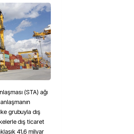
Anlaşması (STA) ağı
 anlaşmanın
lke grubuyla dış
kelerle dış ticaret
klaşık 41.6 milyar