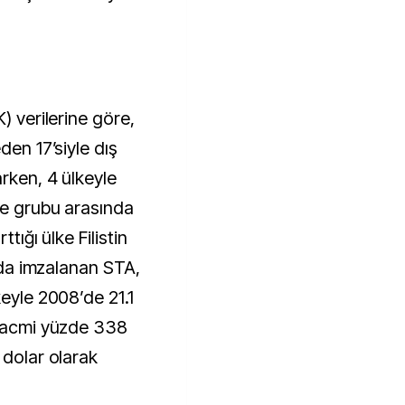
) verilerine göre,
den 17’siyle dış
arken, 4 ülkeyle
ke grubu arasında
tığı ülke Filistin
ında imzalanan STA,
keyle 2008’de 21.1
 hacmi yüzde 338
 dolar olarak