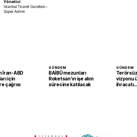
Yönetici
İstanbul Ticaret Gazetesi –
Süper Admin
GÜNDEM
GÜNDEM
 İran-ABD
BAİBÜ mezunları
Terörsüz
arı için
Roketsan’ın işe alım
vizyonu 
e çağrısı
sürecine katılacak
ihracatı
güçlendi