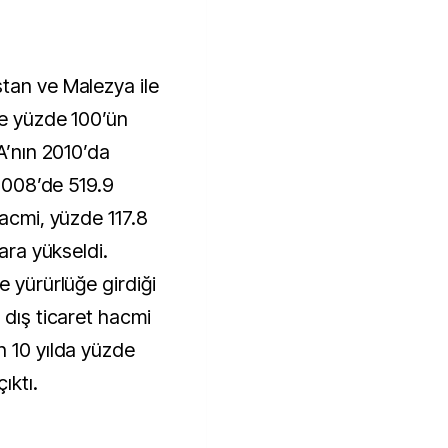
tan ve Malezya ile
de yüzde 100’ün
TA’nın 2010’da
 2008’de 519.9
hacmi, yüzde 117.8
lara yükseldi.
e yürürlüğe girdiği
 dış ticaret hacmi
n 10 yılda yüzde
ıktı.