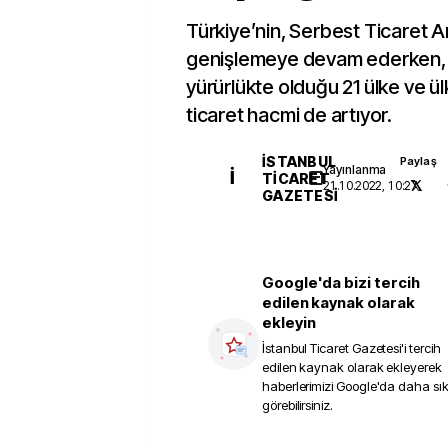
Türkiye’nin, Serbest Ticaret A
genişlemeye devam ederken,
yürürlükte olduğu 21 ülke ve ü
ticaret hacmi de artıyor.
İSTANBUL
Paylaş
Yayınlanma
İ
TICARET
21.10.2022, 10:27
GAZETESI
Google'da bizi tercih
edilen kaynak olarak
ekleyin
İstanbul Ticaret Gazetesi
'i tercih
edilen kaynak olarak ekleyerek
haberlerimizi Google'da daha sı
görebilirsiniz.