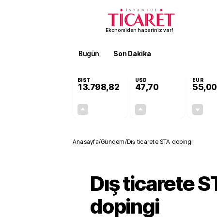
Ekonomiden haberiniz var!
Bugün
Son Dakika
Finans
EKST
BIST
USD
EUR
13.798,82
47,70
55,00
+0,70%
+0,16%
95,68
0,08
Anasayfa
/
Gündem
/
Dış ticarete STA dopingi
Dış ticarete 
dopingi