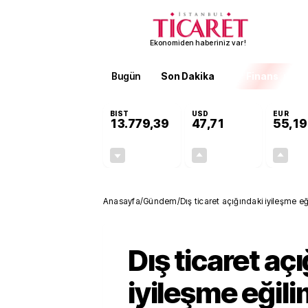
Ekonomiden haberiniz var!
Bugün
Son Dakika
Finans
EKST
BIST
USD
EUR
13.779,39
47,71
55,19
-0,14%
+0,18%
-19,42
0,09
Anasayfa
/
Gündem
/
Dış ticaret açığındaki iyileşme e
Dış ticaret aç
iyileşme eğili