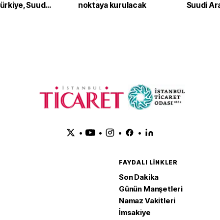
 Türkiye, Suudi
noktaya kurulacak
Suudi Ar
an ve Pakistan
Pakistan
Anlaşması'nı
adım
•
•
•
•
FAYDALI LINKLER
Son Dakika
Günün Manşetleri
Namaz Vakitleri
İmsakiye