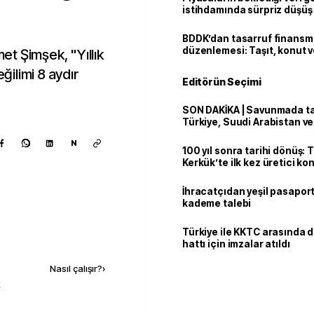
istihdamında sürpriz düşüş
BDDK’dan tasarruf finans
düzenlemesi: Taşıt, konut v
t Şimşek, "Yıllık
limitler değişti
eğilimi 8 aydır
Editörün Seçimi
.
SON DAKİKA | Savunmada tari
Türkiye, Suudi Arabistan v
'Mekke Anlaşması'nı imzala
N
100 yıl sonra tarihi dönüş: 
Kerkük’te ilk kez üretici k
İhracatçıdan yeşil pasaport
kademe talebi
Türkiye ile KKTC arasında 
Kaynak ekle
hattı için imzalar atıldı
Nasıl çalışır?
›
k