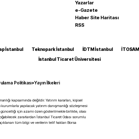
Yazarlar
e-Gazete
Haber Site Haritası
RSS
ap İstanbul
Teknopark İstanbul
İDTM İstanbul
İTOSA
İstanbul Ticaret Üniversitesi
ulama Politikası
•
Yayın İlkeleri
anlığı kapsamında değildir. Yatırım kararları, kişisel
ili kurumlarla yapılacak yatırım danışmanlığı sözleşmesi
 güncelliği için azami özen gösterilmekle birlikte, olası
doğabilecek zararlardan İstanbul Ticaret Odası sorumlu
çıklanan tüm bilgi ve verilerin telif hakları Borsa