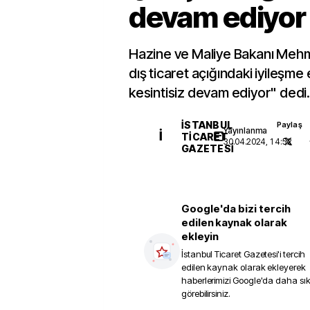
devam ediyor
Hazine ve Maliye Bakanı Mehme
dış ticaret açığındaki iyileşme 
kesintisiz devam ediyor" dedi
İSTANBUL
Paylaş
Yayınlanma
İ
TICARET
30.04.2024, 14:52
GAZETESI
Google'da bizi tercih
edilen kaynak olarak
ekleyin
İstanbul Ticaret Gazetesi
'i tercih
edilen kaynak olarak ekleyerek
haberlerimizi Google'da daha sı
görebilirsiniz.