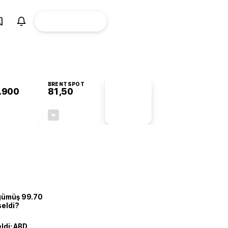
ÜYE
CANLI BORSA
Girişi
BRENTSPOT
.900
81,50
PİYASA
VERİLERİ
+0,92%
-1,55%
+0,00
-1,28
 gümüş 99.70
seldi?
eldi: ABD