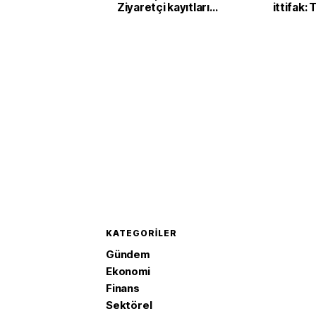
Ziyaretçi kayıtları
ittifak:
başladı
Arabist
'Mekke 
imzaladı
KATEGORILER
Gündem
Ekonomi
Finans
Sektörel