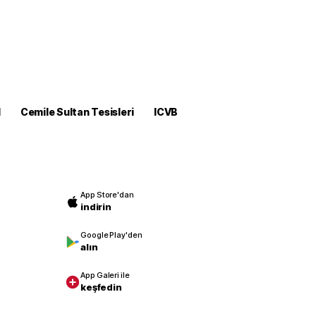
M
Cemile Sultan Tesisleri
ICVB
App Store'dan
indirin
Google Play'den
alın
App Galeri ile
keşfedin