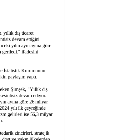
ıllık dış ticaret
ntisiz devam ettiğini
 önceki yılın aynı ayına göre
 geriledi." ifadesini
e İstatistik Kurumunun
işkin paylaşım yaptı.
eken Şimşek, "Yıllık dış
 kesintisiz devam ediyor.
 aynı ayına göre 26 milyar
 2024 yılı ilk çeyreğinde
izm gelirleri ise 56,3 milyar
u.
darik zincirleri, stratejik
, dost ve yakın ülkelerden