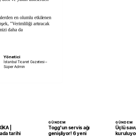
mlerden en olumlu etkilenen
şek, "Verimliliği artıracak
imizi daha da
Yönetici
İstanbul Ticaret Gazetesi –
Süper Admin
GÜNDEM
GÜNDEM
İKA |
Togg'un servis ağı
Üçlü sav
da tarihi
genişliyor! 6 yeni
kuruluyor