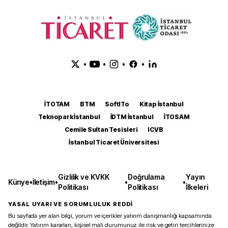
•
•
•
•
İTOTAM
BTM
SoftITo
Kitap İstanbul
Teknopark İstanbul
İDTM İstanbul
İTOSAM
Cemile Sultan Tesisleri
ICVB
İstanbul Ticaret Üniversitesi
Gizlilik ve KVKK
Doğrulama
Yayın
Künye
•
İletişim
•
•
•
Politikası
Politikası
İlkeleri
YASAL UYARI VE SORUMLULUK REDDİ
Bu sayfada yer alan bilgi, yorum ve içerikler yatırım danışmanlığı kapsamında
değildir. Yatırım kararları, kişisel mali durumunuz ile risk ve getiri tercihlerinize