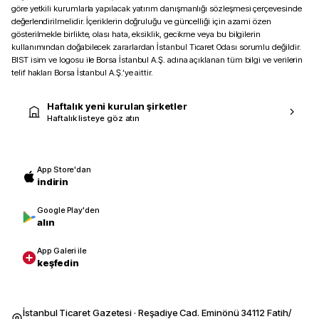
göre yetkili kurumlarla yapılacak yatırım danışmanlığı sözleşmesi çerçevesinde
değerlendirilmelidir. İçeriklerin doğruluğu ve güncelliği için azami özen
gösterilmekle birlikte, olası hata, eksiklik, gecikme veya bu bilgilerin
kullanımından doğabilecek zararlardan İstanbul Ticaret Odası sorumlu değildir.
BIST isim ve logosu ile Borsa İstanbul A.Ş. adına açıklanan tüm bilgi ve verilerin
telif hakları Borsa İstanbul A.Ş.’ye aittir.
Haftalık yeni kurulan şirketler
Haftalık listeye göz atın
App Store'dan
indirin
Google Play'den
alın
App Galeri ile
keşfedin
İstanbul Ticaret Gazetesi · Reşadiye Cad. Eminönü 34112 Fatih/