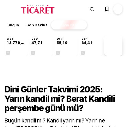
Bugün
Son Dakika
Finans
EKSTRA
BIST
USD
EUR
GBP
13.779,39
47,71
55,19
64,41
PİYASA
VERİLERİ
-0,14%
+0,18%
+0,32%
+0,38%
Gündem
Dini Günler Takvimi 2025:
Yarın kandil mi? Berat Kandili
perşembe günü mü?
Bugün kandil mi? Kandil yarın mı? Yarın ne