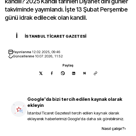
kandili? 2025 Kandil tarihleri Diyanet dini günler
takviminde yayımlandı. İşte 13 Şubat Perşembe
günü idrak edilecek olan kandil.
İ
İSTANBUL TICARET GAZETESI
Yayınlanma
12.02.2025, 09:46
Güncellenme
10.07.2026, 11:52
Paylaş
N
Google'da bizi tercih edilen kaynak olarak
ekleyin
İstanbul Ticaret Gazetesi
'i tercih edilen kaynak olarak
ekleyerek haberlerimizi Google'da daha sık görebilirsiniz.
Kaynak ekle
Nasıl çalışır?
›