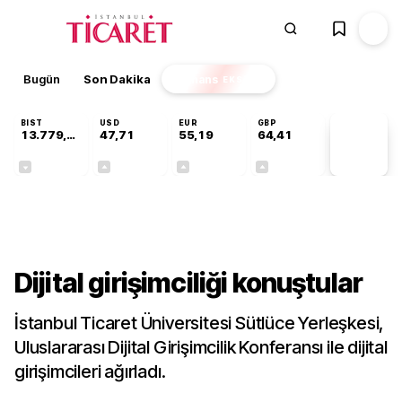
Bugün
Son Dakika
Finans
EKSTRA
BIST
USD
EUR
GBP
13.779,39
47,71
55,19
64,41
PİYASA
VERİLERİ
-0,14%
+0,18%
+0,32%
+0,38%
Gündem
Dijital girişimciliği konuştular
İstanbul Ticaret Üniversitesi Sütlüce Yerleşkesi,
Uluslararası Dijital Girişimcilik Konferansı ile dijital
girişimcileri ağırladı.