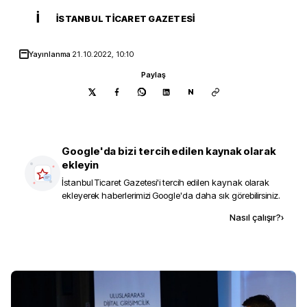
İ
İSTANBUL TICARET GAZETESI
Yayınlanma
21.10.2022, 10:10
Paylaş
N
Google'da bizi tercih edilen kaynak olarak
ekleyin
İstanbul Ticaret Gazetesi
'i tercih edilen kaynak olarak
ekleyerek haberlerimizi Google'da daha sık görebilirsiniz.
Kaynak ekle
Nasıl çalışır?
›