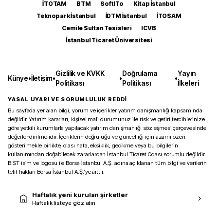
İTOTAM
BTM
SoftITo
Kitap İstanbul
Teknopark İstanbul
İDTM İstanbul
İTOSAM
Cemile Sultan Tesisleri
ICVB
İstanbul Ticaret Üniversitesi
Gizlilik ve KVKK
Doğrulama
Yayın
Künye
•
İletişim
•
•
•
Politikası
Politikası
İlkeleri
YASAL UYARI VE SORUMLULUK REDDİ
Bu sayfada yer alan bilgi, yorum ve içerikler yatırım danışmanlığı kapsamında
değildir. Yatırım kararları, kişisel mali durumunuz ile risk ve getiri tercihlerinize
göre yetkili kurumlarla yapılacak yatırım danışmanlığı sözleşmesi çerçevesinde
değerlendirilmelidir. İçeriklerin doğruluğu ve güncelliği için azami özen
gösterilmekle birlikte, olası hata, eksiklik, gecikme veya bu bilgilerin
kullanımından doğabilecek zararlardan İstanbul Ticaret Odası sorumlu değildir.
BIST isim ve logosu ile Borsa İstanbul A.Ş. adına açıklanan tüm bilgi ve verilerin
telif hakları Borsa İstanbul A.Ş.’ye aittir.
Haftalık yeni kurulan şirketler
Haftalık listeye göz atın