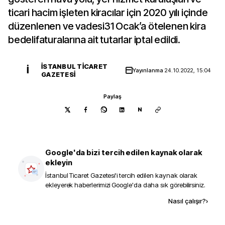
ticari hacim işleten kiracılar için 2020 yılı içinde
düzenlenen ve vadesi31 Ocak’a ötelenen kira
bedelifaturalarına ait tutarlar iptal edildi.
İSTANBUL TICARET
İ
Yayınlanma
24.10.2022, 15:04
GAZETESI
Paylaş
N
Google'da bizi tercih edilen kaynak olarak
ekleyin
İstanbul Ticaret Gazetesi
'i tercih edilen kaynak olarak
ekleyerek haberlerimizi Google'da daha sık görebilirsiniz.
Kaynak ekle
Nasıl çalışır?
›