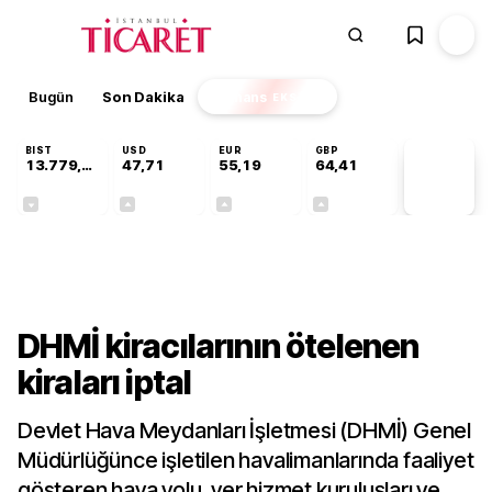
Bugün
Son Dakika
Finans
EKSTRA
BIST
USD
EUR
GBP
13.779,39
47,71
55,19
64,41
PİYASA
VERİLERİ
-0,14%
+0,18%
+0,32%
+0,38%
Gündem
DHMİ kiracılarının ötelenen
kiraları iptal
Devlet Hava Meydanları İşletmesi (DHMİ) Genel
Müdürlüğünce işletilen havalimanlarında faaliyet
gösteren hava yolu, yer hizmet kuruluşları ve