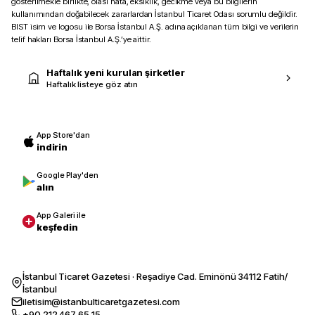
gösterilmekle birlikte, olası hata, eksiklik, gecikme veya bu bilgilerin
kullanımından doğabilecek zararlardan İstanbul Ticaret Odası sorumlu değildir.
BIST isim ve logosu ile Borsa İstanbul A.Ş. adına açıklanan tüm bilgi ve verilerin
telif hakları Borsa İstanbul A.Ş.’ye aittir.
Haftalık yeni kurulan şirketler
Haftalık listeye göz atın
App Store'dan
indirin
Google Play'den
alın
App Galeri ile
keşfedin
İstanbul Ticaret Gazetesi · Reşadiye Cad. Eminönü 34112 Fatih/
İstanbul
iletisim@istanbulticaretgazetesi.com
+90 212 467 65 15