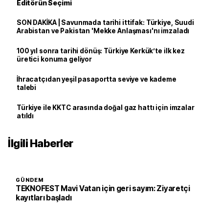
Editörün Seçimi
SON DAKİKA | Savunmada tarihi ittifak: Türkiye, Suudi
Arabistan ve Pakistan 'Mekke Anlaşması'nı imzaladı
100 yıl sonra tarihi dönüş: Türkiye Kerkük’te ilk kez
üretici konuma geliyor
İhracatçıdan yeşil pasaportta seviye ve kademe
talebi
Türkiye ile KKTC arasında doğal gaz hattı için imzalar
atıldı
İlgili Haberler
GÜNDEM
TEKNOFEST Mavi Vatan için geri sayım: Ziyaretçi
kayıtları başladı