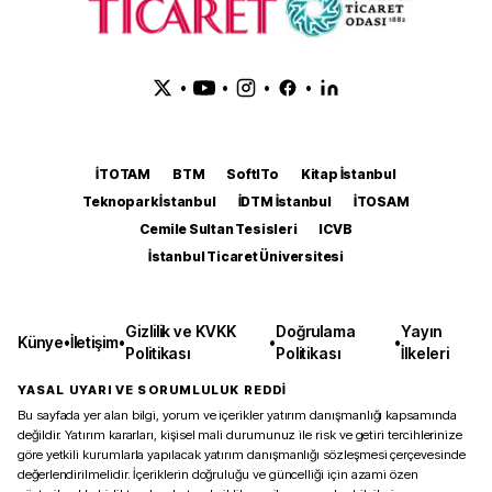
•
•
•
•
İTOTAM
BTM
SoftITo
Kitap İstanbul
Teknopark İstanbul
İDTM İstanbul
İTOSAM
Cemile Sultan Tesisleri
ICVB
İstanbul Ticaret Üniversitesi
Gizlilik ve KVKK
Doğrulama
Yayın
Künye
•
İletişim
•
•
•
Politikası
Politikası
İlkeleri
YASAL UYARI VE SORUMLULUK REDDİ
Bu sayfada yer alan bilgi, yorum ve içerikler yatırım danışmanlığı kapsamında
değildir. Yatırım kararları, kişisel mali durumunuz ile risk ve getiri tercihlerinize
göre yetkili kurumlarla yapılacak yatırım danışmanlığı sözleşmesi çerçevesinde
değerlendirilmelidir. İçeriklerin doğruluğu ve güncelliği için azami özen