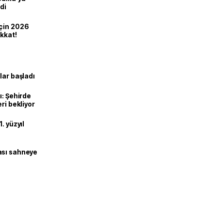
di
için 2026
ikkat!
lar başladı
ı: Şehirde
ri bekliyor
. yüzyıl
ası sahneye