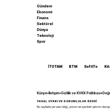
Gündem
Ekonomi
Finans
Sektörel
Dünya
Teknoloji
Spor
İTOTAM
BTM
SoftITo
Kit
Künye
•
İletişim
•
Gizlilik ve KVKK Politikası
•
Doğr
YASAL UYARI VE SORUMLULUK REDDİ
Bu sayfada yer alan bilgi, yorum ve içerikler yatırım danışm