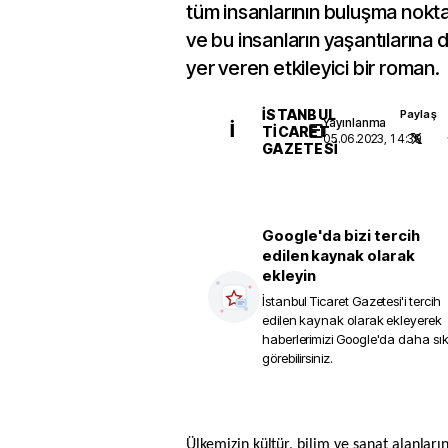
tüm insanlarının buluşma nokt
ve bu insanların yaşantılarına d
yer veren etkileyici bir roman.
İSTANBUL
Paylaş
Yayınlanma
İ
TICARET
05.06.2023, 14:39
GAZETESI
Google'da bizi tercih
edilen kaynak olarak
ekleyin
İstanbul Ticaret Gazetesi
'i tercih
edilen kaynak olarak ekleyerek
haberlerimizi Google'da daha sı
görebilirsiniz.
Ülkemizin kültür, bilim ve sanat alanları