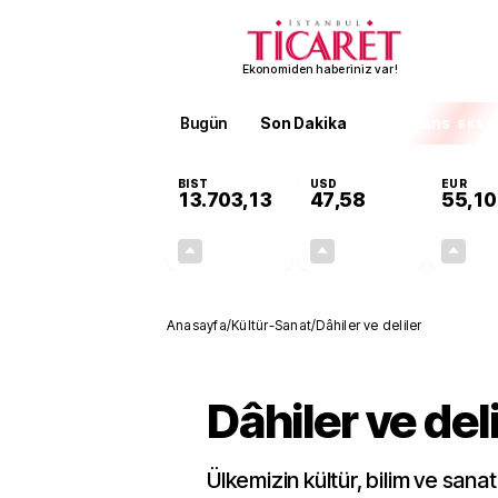
Ekonomiden haberiniz var!
Bugün
Son Dakika
Finans
EKST
BIST
USD
EUR
13.703,13
47,58
55,10
+0,11%
+0,02%
15,20
0,01
Anasayfa
/
Kültür-Sanat
/
Dâhiler ve deliler
Dâhiler ve deli
Ülkemizin kültür, bilim ve sanat