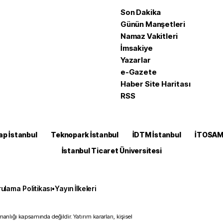
Son Dakika
Günün Manşetleri
Namaz Vakitleri
İmsakiye
Yazarlar
e-Gazete
Haber Site Haritası
RSS
ap İstanbul
Teknopark İstanbul
İDTM İstanbul
İTOSA
İstanbul Ticaret Üniversitesi
ulama Politikası
•
Yayın İlkeleri
anlığı kapsamında değildir. Yatırım kararları, kişisel