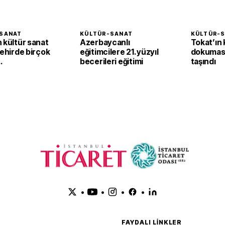
SANAT
KÜLTÜR-SANAT
KÜLTÜR-
 kültür sanat
Azerbaycanlı
Tokat’ın
Şehirde birçok
eğitimcilere 21. yüzyıl
dokumas
becerileri eğitimi
taşındı
verleri
•
•
•
•
FAYDALI LINKLER