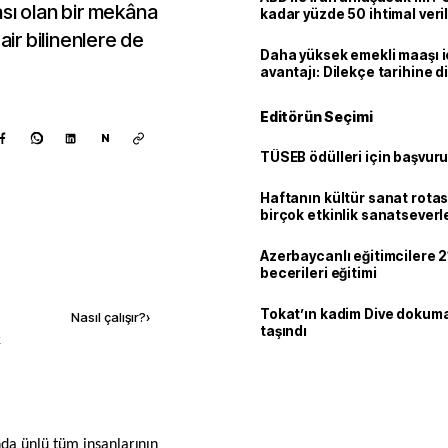
ası olan bir mekâna
kadar yüzde 50 ihtimal veril
air bilinenlere de
Daha yüksek emekli maaşı 
avantajı: Dilekçe tarihine d
Editörün Seçimi
N
TÜSEB ödülleri için başvuru
Haftanın kültür sanat rotas
birçok etkinlik sanatseverle
Azerbaycanlı eğitimcilere 21
becerileri eğitimi
Kaynak ekle
Tokat’ın kadim Dive dokum
Nasıl çalışır?
›
taşındı
k
nda ünlü tüm insanlarının