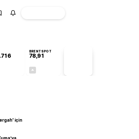
ÜYE
CANLI BORSA
Girişi
BRENTSPOT
.716
78,91
PİYASA
VERİLERİ
+0,71%
+0,61%
+0,00
0,48
ergah' için
 Cuma’ya