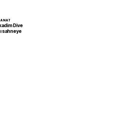
SANAT
 kadim Dive
ı sahneye