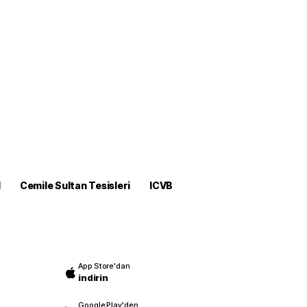
M
Cemile Sultan Tesisleri
ICVB
App Store'dan
indirin
Google Play'den