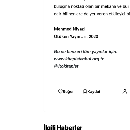
buluşma noktası olan bir mekâna ve bu i
dair bilinenlere de yer veren etkileyici 
Mehmed Niyazi
Ötüken Yayınları, 2020
Bu ve benzeri tüm yayınlar için:
www.kitapistanbul.org.tr
@itokitapist
Beğen
Kaydet
İlgili Haberler