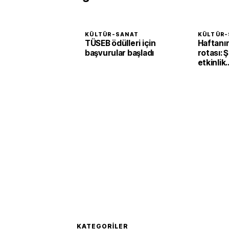
KÜLTÜR-SANAT
KÜLTÜR-
TÜSEB ödülleri için
Haftanın
başvurular başladı
rotası: 
etkinlik
sanatse
bekliyor
KATEGORILER