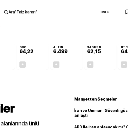
Ara
"
Faiz kararı
"
Ctrl K
RA
GBP
ALTIN
XAGUSD
BTC
64,22
6.499
62,15
64
+0,16%
+0,19%
+0,04%
+0,18%
0,09
0,12
2,78
0,11
Manşetten Seçmeler
ler
İran ve Umman 'Güvenli güz
anlaştı
 alanlarında ünlü
ABD ile İran anlaşacak mı?