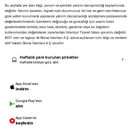
Bu sayfada yer alan bilgi, yorum ve içerikler yatırım danışmanlığı kapsamında
değildir. Yatırım kararları, kişisel mali durumunuz ile risk ve getiri tercihlerinize
göre yetkili kurumlarla yapılacak yatırım danışmanlığı sözleşmesi çerçevesinde
değerlendirilmelidir. İçeriklerin doğruluğu ve güncelliği için azami özen
gösterilmekle birlikte, olası hata, eksiklik, gecikme veya bu bilgilerin
kullanımından doğabilecek zararlardan İstanbul Ticaret Odası sorumlu değildir.
BIST isim ve logosu ile Borsa İstanbul A.Ş. adına açıklanan tüm bilgi ve verilerin
telif hakları Borsa İstanbul A.Ş.’ye aittir.
Haftalık yeni kurulan şirketler
Haftalık listeye göz atın
App Store'dan
indirin
Google Play'den
alın
App Galeri ile
keşfedin