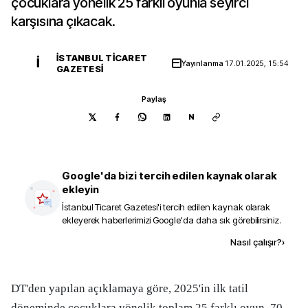
çocuklara yönelik 25 farklı oyunla seyirci
karşısına çıkacak.
İSTANBUL TICARET
İ
Yayınlanma
17.01.2025, 15:54
GAZETESI
Paylaş
N
Google'da bizi tercih edilen kaynak olarak
ekleyin
İstanbul Ticaret Gazetesi
'i tercih edilen kaynak olarak
ekleyerek haberlerimizi Google'da daha sık görebilirsiniz.
Kaynak ekle
Nasıl çalışır?
›
DT'den yapılan açıklamaya göre, 2025'in ilk tatil
döneminde çocuklara yönelik toplam 25 farklı oyun, 70