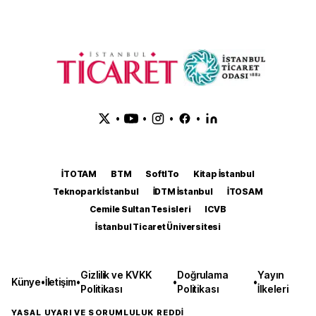
•
•
•
•
İTOTAM
BTM
SoftITo
Kitap İstanbul
Teknopark İstanbul
İDTM İstanbul
İTOSAM
Cemile Sultan Tesisleri
ICVB
İstanbul Ticaret Üniversitesi
Gizlilik ve KVKK
Doğrulama
Yayın
Künye
•
İletişim
•
•
•
Politikası
Politikası
İlkeleri
YASAL UYARI VE SORUMLULUK REDDİ