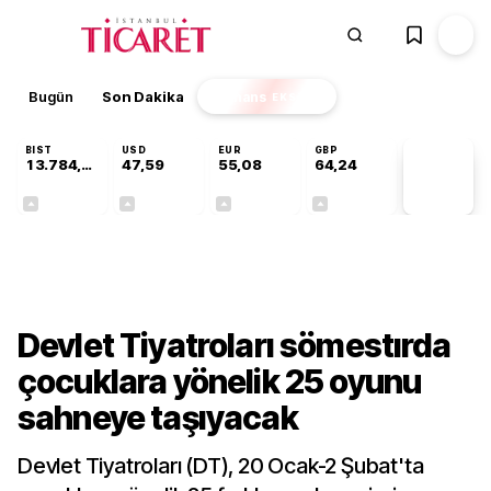
Bugün
Son Dakika
Finans
EKSTRA
BIST
USD
EUR
GBP
13.784,87
47,59
55,08
64,24
PİYASA
VERİLERİ
+0,60%
+0,06%
+0,13%
+0,22%
Kültür-Sanat
Devlet Tiyatroları sömestırda
çocuklara yönelik 25 oyunu
sahneye taşıyacak
Devlet Tiyatroları (DT), 20 Ocak-2 Şubat'ta