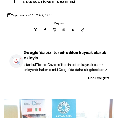
İ
İSTANBUL TICARET GAZETESI
Yayınlanma
24.10.2022, 13:40
Paylaş
N
Google'da bizi tercih edilen kaynak olarak
ekleyin
İstanbul Ticaret Gazetesi
'i tercih edilen kaynak olarak
ekleyerek haberlerimizi Google'da daha sık görebilirsiniz.
Kaynak ekle
Nasıl çalışır?
›