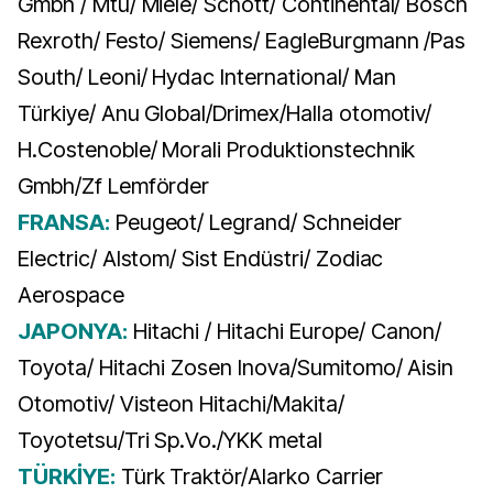
Gmbh / Mtu/ Miele/ Schott/ Continental/ Bosch
Rexroth/ Festo/ Siemens/ EagleBurgmann /Pas
South/ Leoni/ Hydac International/ Man
Türkiye/ Anu Global/Drimex/Halla otomotiv/
H.Costenoble/ Morali Produktionstechnik
Gmbh/Zf Lemförder
FRANSA:
Peugeot/ Legrand/ Schneider
Electric/ Alstom/ Sist Endüstri/ Zodiac
Aerospace
JAPONYA:
Hitachi / Hitachi Europe/ Canon/
Toyota/ Hitachi Zosen Inova/Sumitomo/ Aisin
Otomotiv/ Visteon Hitachi/Makita/
Toyotetsu/Tri Sp.Vo./YKK metal
TÜRKİYE:
Türk Traktör/Alarko Carrier