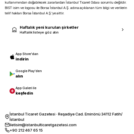
kullanımından doğabilecek zararlardan İstanbul Ticaret Odası sorumlu değildir.
BIST isim ve logosu ile Borsa İstanbul A.Ş. adına açıklanan tüm bilgi ve verilerin
telif hakları Borsa İstanbul A.Ş.’ye aittir.
Haftalık yeni kurulan şirketler
Haftalık listeye göz atın
App Store'dan
indirin
Google Play'den
alın
App Galeri ile
keşfedin
İstanbul Ticaret Gazetesi · Reşadiye Cad. Eminönü 34112 Fatih/
İstanbul
iletisim@istanbulticaretgazetesi.com
+90 212 467 65 15