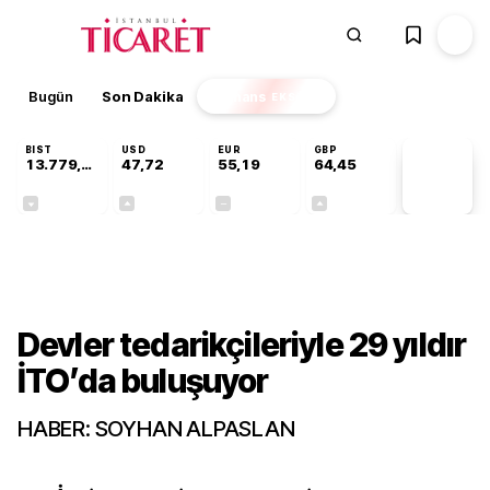
Bugün
Son Dakika
Finans
EKSTRA
BIST
USD
EUR
GBP
13.779,39
47,72
55,19
64,45
PİYASA
VERİLERİ
-0,14%
+0,02%
+0,00%
+0,05%
Sektörel
Devler tedarikçileriyle 29 yıldır
İTO’da buluşuyor
HABER: SOYHAN ALPASLAN