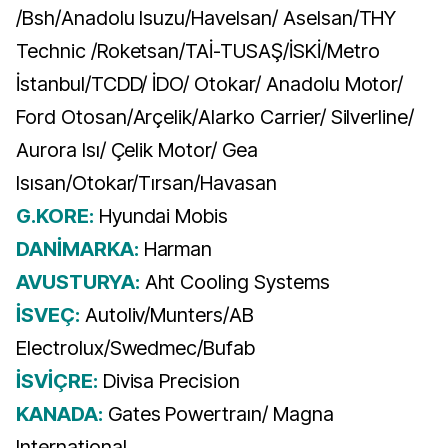
/Bsh/Anadolu Isuzu/Havelsan/ Aselsan/THY
Technic /Roketsan/TAİ-TUSAŞ/İSKİ/Metro
İstanbul/TCDD/ İDO/ Otokar/ Anadolu Motor/
Ford Otosan/Arçelik/Alarko Carrier/ Silverline/
Aurora Isı/ Çelik Motor/ Gea
Isısan/Otokar/Tırsan/Havasan
G.KORE:
Hyundai Mobis
DANİMARKA:
Harman
AVUSTURYA:
Aht Cooling Systems
İSVEÇ:
Autoliv/Munters/AB
Electrolux/Swedmec/Bufab
İSVİÇRE:
Divisa Precision
KANADA:
Gates Powertraın/ Magna
International