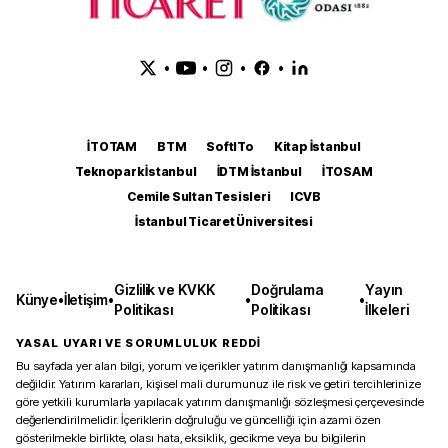
•
•
•
•
İTOTAM
BTM
SoftITo
Kitap İstanbul
Teknopark İstanbul
İDTM İstanbul
İTOSAM
Cemile Sultan Tesisleri
ICVB
İstanbul Ticaret Üniversitesi
Gizlilik ve KVKK
Doğrulama
Yayın
Künye
•
İletişim
•
•
•
Politikası
Politikası
İlkeleri
YASAL UYARI VE SORUMLULUK REDDİ
Bu sayfada yer alan bilgi, yorum ve içerikler yatırım danışmanlığı kapsamında
değildir. Yatırım kararları, kişisel mali durumunuz ile risk ve getiri tercihlerinize
göre yetkili kurumlarla yapılacak yatırım danışmanlığı sözleşmesi çerçevesinde
değerlendirilmelidir. İçeriklerin doğruluğu ve güncelliği için azami özen
gösterilmekle birlikte, olası hata, eksiklik, gecikme veya bu bilgilerin