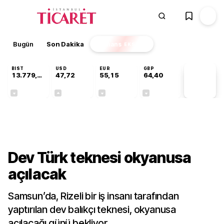
Bugün
Son Dakika
Finans
EKSTRA
BIST
USD
EUR
GBP
13.779,39
47,72
55,15
64,40
PİYASA
VERİLERİ
-0,14%
+0,01%
-0,07%
-0,03%
Gündem
Dev Türk teknesi okyanusa
açılacak
Samsun’da, Rizeli bir iş insanı tarafından
yaptırılan dev balıkçı teknesi, okyanusa
açılacağı günü bekliyor.