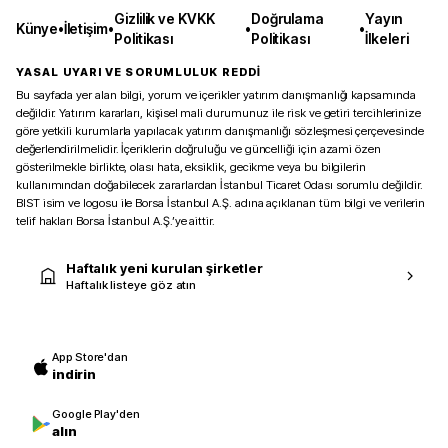
Gizlilik ve KVKK
Doğrulama
Yayın
Künye
•
İletişim
•
•
•
Politikası
Politikası
İlkeleri
YASAL UYARI VE SORUMLULUK REDDİ
Bu sayfada yer alan bilgi, yorum ve içerikler yatırım danışmanlığı kapsamında
değildir. Yatırım kararları, kişisel mali durumunuz ile risk ve getiri tercihlerinize
göre yetkili kurumlarla yapılacak yatırım danışmanlığı sözleşmesi çerçevesinde
değerlendirilmelidir. İçeriklerin doğruluğu ve güncelliği için azami özen
gösterilmekle birlikte, olası hata, eksiklik, gecikme veya bu bilgilerin
kullanımından doğabilecek zararlardan İstanbul Ticaret Odası sorumlu değildir.
BIST isim ve logosu ile Borsa İstanbul A.Ş. adına açıklanan tüm bilgi ve verilerin
telif hakları Borsa İstanbul A.Ş.’ye aittir.
Haftalık yeni kurulan şirketler
Haftalık listeye göz atın
App Store'dan
indirin
Google Play'den
alın