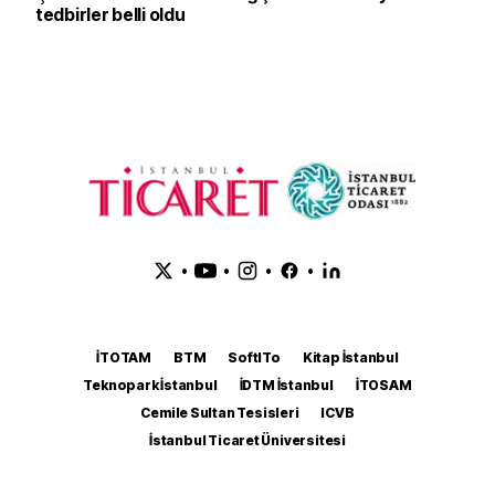
tedbirler belli oldu
•
•
•
•
İTOTAM
BTM
SoftITo
Kitap İstanbul
Teknopark İstanbul
İDTM İstanbul
İTOSAM
Cemile Sultan Tesisleri
ICVB
İstanbul Ticaret Üniversitesi