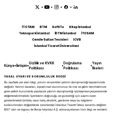
•
•
•
•
İTOTAM
BTM
SoftITo
Kitap İstanbul
Teknopark İstanbul
İDTM İstanbul
İTOSAM
Cemile Sultan Tesisleri
ICVB
İstanbul Ticaret Üniversitesi
Gizlilik ve KVKK
Doğrulama
Yayın
Künye
•
İletişim
•
•
•
Politikası
Politikası
İlkeleri
YASAL UYARI VE SORUMLULUK REDDİ
Bu sayfada yer alan bilgi, yorum ve içerikler yatırım danışmanlığı kapsamında
değildir. Yatırım kararları, kişisel mali durumunuz ile risk ve getiri tercihlerinize
göre yetkili kurumlarla yapılacak yatırım danışmanlığı sözleşmesi çerçevesinde
değerlendirilmelidir. İçeriklerin doğruluğu ve güncelliği için azami özen
gösterilmekle birlikte, olası hata, eksiklik, gecikme veya bu bilgilerin
kullanımından doğabilecek zararlardan İstanbul Ticaret Odası sorumlu değildir.
BIST isim ve logosu ile Borsa İstanbul A.Ş. adına açıklanan tüm bilgi ve verilerin