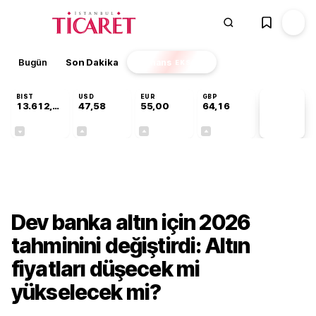
Bugün
Son Dakika
Finans
EKSTRA
BIST
USD
EUR
GBP
13.612,74
47,58
55,00
64,16
PİYASA
VERİLERİ
-0,55%
+0,10%
+0,28%
+0,26%
Finans
Dev banka altın için 2026
tahminini değiştirdi: Altın
fiyatları düşecek mi
yükselecek mi?