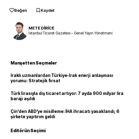
Beğen
Kaydet
METE DİRİCE
İstanbul Ticaret Gazetesi – Genel Yayın Yönetmeni
Manşetten Seçmeler
Iraklı uzmanlardan Türkiye-Irak enerji anlaşması
yorumu: Stratejik fırsat
Türk lirasıyla dış ticaret artıyor: 7 ayda 900 milyar lira
barajı aşıldı
Çin'den ABD'ye misilleme: İHA ihracatı yasaklandı, 6
şirkete yaptırım geldi
Editörün Seçimi