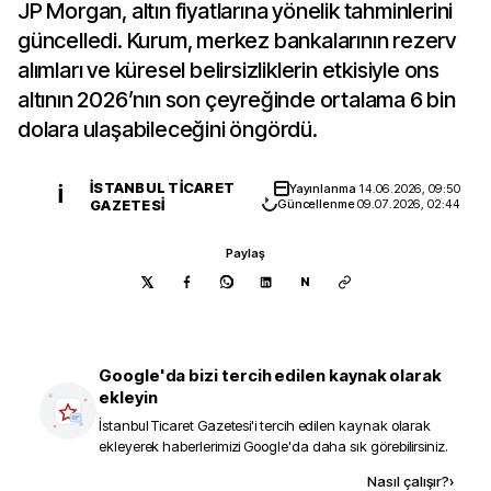
JP Morgan, altın fiyatlarına yönelik tahminlerini
güncelledi. Kurum, merkez bankalarının rezerv
alımları ve küresel belirsizliklerin etkisiyle ons
altının 2026’nın son çeyreğinde ortalama 6 bin
dolara ulaşabileceğini öngördü.
İSTANBUL TICARET
Yayınlanma
14.06.2026, 09:50
İ
GAZETESI
Güncellenme
09.07.2026, 02:44
Paylaş
N
Google'da bizi tercih edilen kaynak olarak
ekleyin
İstanbul Ticaret Gazetesi
'i tercih edilen kaynak olarak
ekleyerek haberlerimizi Google'da daha sık görebilirsiniz.
Kaynak ekle
Nasıl çalışır?
›