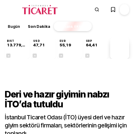
Bugün
Son Dakika
Finans
EKSTRA
BIST
USD
EUR
GBP
13.779,39
47,71
55,19
64,41
PİYASA
VERİLERİ
-0,14%
+0,18%
+0,32%
+0,38%
Sektörel
Deri ve hazır giyimin nabzı
İTO’da tutuldu
İstanbul Ticaret Odası (İTO) üyesi deri ve hazır
giyim sektörü firmaları, sektörlerinin gelişimi için
toplandı.