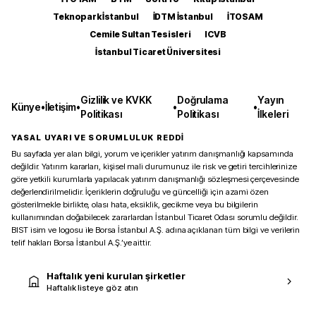
Teknopark İstanbul
İDTM İstanbul
İTOSAM
Cemile Sultan Tesisleri
ICVB
İstanbul Ticaret Üniversitesi
Gizlilik ve KVKK
Doğrulama
Yayın
Künye
•
İletişim
•
•
•
Politikası
Politikası
İlkeleri
YASAL UYARI VE SORUMLULUK REDDİ
Bu sayfada yer alan bilgi, yorum ve içerikler yatırım danışmanlığı kapsamında
değildir. Yatırım kararları, kişisel mali durumunuz ile risk ve getiri tercihlerinize
göre yetkili kurumlarla yapılacak yatırım danışmanlığı sözleşmesi çerçevesinde
değerlendirilmelidir. İçeriklerin doğruluğu ve güncelliği için azami özen
gösterilmekle birlikte, olası hata, eksiklik, gecikme veya bu bilgilerin
kullanımından doğabilecek zararlardan İstanbul Ticaret Odası sorumlu değildir.
BIST isim ve logosu ile Borsa İstanbul A.Ş. adına açıklanan tüm bilgi ve verilerin
telif hakları Borsa İstanbul A.Ş.’ye aittir.
Haftalık yeni kurulan şirketler
Haftalık listeye göz atın