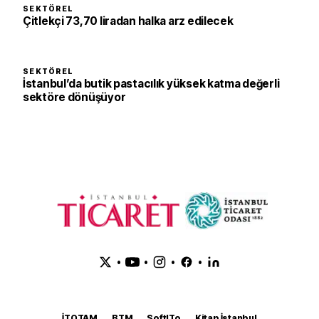
SEKTÖREL
Çitlekçi 73,70 liradan halka arz edilecek
SEKTÖREL
İstanbul’da butik pastacılık yüksek katma değerli
sektöre dönüşüyor
•
•
•
•
İTOTAM
BTM
SoftITo
Kitap İstanbul