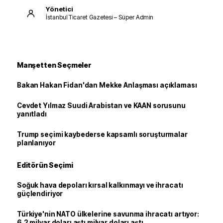
Yönetici
İstanbul Ticaret Gazetesi – Süper Admin
Manşetten Seçmeler
Bakan Hakan Fidan'dan Mekke Anlaşması açıklaması
Cevdet Yılmaz Suudi Arabistan ve KAAN sorusunu
yanıtladı
Trump seçimi kaybederse kapsamlı soruşturmalar
planlanıyor
Editörün Seçimi
Soğuk hava depoları kırsal kalkınmayı ve ihracatı
güçlendiriyor
Türkiye'nin NATO ülkelerine savunma ihracatı artıyor:
6,2 milyar doları aştı milyar doları aştı