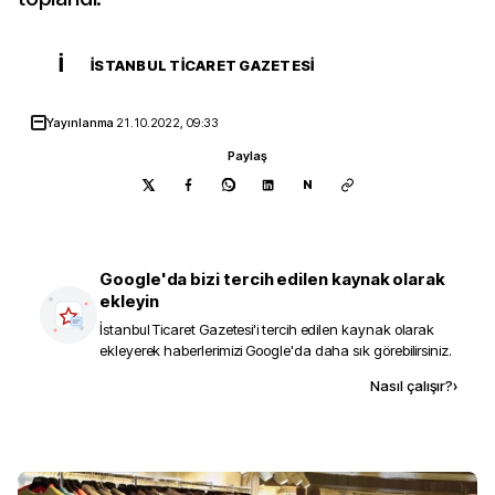
İ
İSTANBUL TICARET GAZETESI
Yayınlanma
21.10.2022, 09:33
Paylaş
N
Google'da bizi tercih edilen kaynak olarak
ekleyin
İstanbul Ticaret Gazetesi
'i tercih edilen kaynak olarak
ekleyerek haberlerimizi Google'da daha sık görebilirsiniz.
Kaynak ekle
Nasıl çalışır?
›