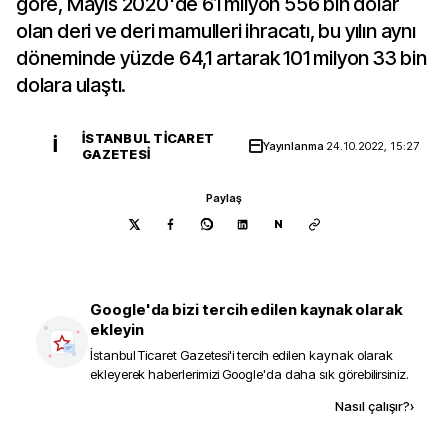
göre, Mayıs 2020'de 61 milyon 556 bin dolar
olan deri ve deri mamulleri ihracatı, bu yılın aynı
döneminde yüzde 64,1 artarak 101 milyon 33 bin
dolara ulaştı.
İSTANBUL TICARET
İ
Yayınlanma
24.10.2022, 15:27
GAZETESI
Paylaş
N
Google'da bizi tercih edilen kaynak olarak
ekleyin
İstanbul Ticaret Gazetesi
'i tercih edilen kaynak olarak
ekleyerek haberlerimizi Google'da daha sık görebilirsiniz.
Kaynak ekle
Nasıl çalışır?
›