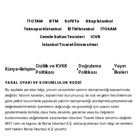
İTOTAM
BTM
SoftITo
Kitap İstanbul
Teknopark İstanbul
İDTM İstanbul
İTOSAM
Cemile Sultan Tesisleri
ICVB
İstanbul Ticaret Üniversitesi
Gizlilik ve KVKK
Doğrulama
Yayın
Künye
•
İletişim
•
•
•
Politikası
Politikası
İlkeleri
YASAL UYARI VE SORUMLULUK REDDİ
Bu sayfada yer alan bilgi, yorum ve içerikler yatırım danışmanlığı kapsamında
değildir. Yatırım kararları, kişisel mali durumunuz ile risk ve getiri tercihlerinize
göre yetkili kurumlarla yapılacak yatırım danışmanlığı sözleşmesi çerçevesinde
değerlendirilmelidir. İçeriklerin doğruluğu ve güncelliği için azami özen
gösterilmekle birlikte, olası hata, eksiklik, gecikme veya bu bilgilerin
kullanımından doğabilecek zararlardan İstanbul Ticaret Odası sorumlu değildir.
BIST isim ve logosu ile Borsa İstanbul A.Ş. adına açıklanan tüm bilgi ve verilerin
telif hakları Borsa İstanbul A.Ş.’ye aittir.