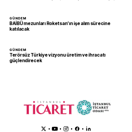
GÜNDEM
BAİBÜ mezunları Roketsan’ın işe alım sürecine
katılacak
GÜNDEM
Terörsüz Türkiye vizyonu üretim ve ihracatı
güçlendirecek
•
•
•
•