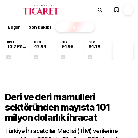
Bugün
Son Dakika
Finans
EKSTRA
BIST
USD
EUR
GBP
13.798,82
47,64
54,95
64,16
PİYASA
VERİLERİ
+0,70%
+0,04%
-0,12%
-0,03%
Gündem
Deri ve deri mamulleri
sektöründen mayısta 101
milyon dolarlık ihracat
Türkiye İhracatçılar Meclisi (TİM) verilerine