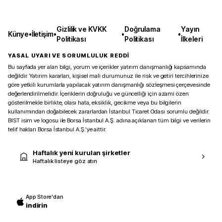
Gizlilik ve KVKK
Doğrulama
Yayın
Künye
•
İletişim
•
•
•
Politikası
Politikası
İlkeleri
YASAL UYARI VE SORUMLULUK REDDİ
Bu sayfada yer alan bilgi, yorum ve içerikler yatırım danışmanlığı kapsamında
değildir. Yatırım kararları, kişisel mali durumunuz ile risk ve getiri tercihlerinize
göre yetkili kurumlarla yapılacak yatırım danışmanlığı sözleşmesi çerçevesinde
değerlendirilmelidir. İçeriklerin doğruluğu ve güncelliği için azami özen
gösterilmekle birlikte, olası hata, eksiklik, gecikme veya bu bilgilerin
kullanımından doğabilecek zararlardan İstanbul Ticaret Odası sorumlu değildir.
BIST isim ve logosu ile Borsa İstanbul A.Ş. adına açıklanan tüm bilgi ve verilerin
telif hakları Borsa İstanbul A.Ş.’ye aittir.
Haftalık yeni kurulan şirketler
Haftalık listeye göz atın
App Store'dan
indirin