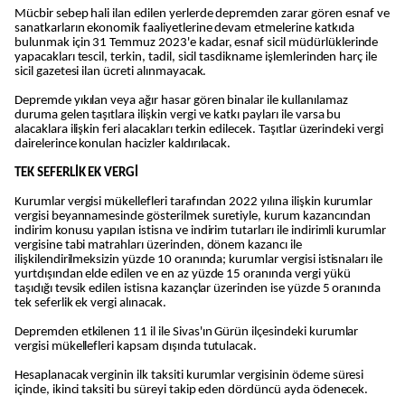
Mücbir sebep hali ilan edilen yerlerde depremden zarar gören esnaf ve
sanatkarların ekonomik faaliyetlerine devam etmelerine katkıda
bulunmak için 31 Temmuz 2023'e kadar, esnaf sicil müdürlüklerinde
yapacakları tescil, terkin, tadil, sicil tasdikname işlemlerinden harç ile
sicil gazetesi ilan ücreti alınmayacak.
Depremde yıkılan veya ağır hasar gören binalar ile kullanılamaz
duruma gelen taşıtlara ilişkin vergi ve katkı payları ile varsa bu
alacaklara ilişkin feri alacakları terkin edilecek. Taşıtlar üzerindeki vergi
dairelerince konulan hacizler kaldırılacak.
TEK SEFERLİK EK VERGİ
Kurumlar vergisi mükellefleri tarafından 2022 yılına ilişkin kurumlar
vergisi beyannamesinde gösterilmek suretiyle, kurum kazancından
indirim konusu yapılan istisna ve indirim tutarları ile indirimli kurumlar
vergisine tabi matrahları üzerinden, dönem kazancı ile
ilişkilendirilmeksizin yüzde 10 oranında; kurumlar vergisi istisnaları ile
yurtdışından elde edilen ve en az yüzde 15 oranında vergi yükü
taşıdığı tevsik edilen istisna kazançlar üzerinden ise yüzde 5 oranında
tek seferlik ek vergi alınacak.
Depremden etkilenen 11 il ile Sivas'ın Gürün ilçesindeki kurumlar
vergisi mükellefleri kapsam dışında tutulacak.
Hesaplanacak verginin ilk taksiti kurumlar vergisinin ödeme süresi
içinde, ikinci taksiti bu süreyi takip eden dördüncü ayda ödenecek.