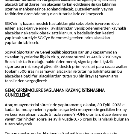
alacaklı tahsil dairesinin alacağın terkin edildiğine ilişkin bildirimi
üzerine mahkemesince sonlandırılacak. Düzenlemenin yayımı
tarihinden önce ödenmiş olan tutarlar iade edilmeyecek.
SGK'nin iş kazası, meslek hastalıkları gibi sebeplerle işverene rücu
edilen alacakları ve emekli aylıklarından yersiz ödenenlerden kaynaklı
alacaklarına karşılık olarak sattıkları ürün bedellerinden kesinti
yapılmak suretiyle SGK'ye ödenmesi gereken prim alacakları
yapılandırılabilecek.
Sosyal Sigortalar ve Genel Sağlık Sigortası Kanunu kapsamından
çıkarılan iş yerlerine ilişkin olup, ödeme süresi 31 Aralık 2020 veya
önceki bir tarih olduğu halde ödenmemiş sigorta primi, işsizlik
sigortası primi, sosyal güvenlik destek primi ve idari para cezası asılları
toplamı 500 lirasını aşmayan alacaklar ile tutarına bakılmaksızın bu
alacaklara bağlı feri alacaklardan tutarı 10 bin lirayı aşmayanların
tahsilinden vazgeçilecek.
GENÇ GİRİŞİMCİLERE SAĞLANAN KAZANÇ İSTİSNASINA
GÜNCELLEME
Araç muayenelerini süresinde yaptıramamış olanlar, 30 Eylül 2023'e
kadar bu muayenelerin yapılması şartıyla muayenede gecikilen her ay
ve kesri için alınan yüzde 5 fazla yerine Yİ-ÜFE oranları, düzenlemenin
yayımı tarihinden sonra ise aylık yüzde 0,75 oranı kullanılarak bulunan
tutarı ödeyecek.
Orman sayılan yerler, Hazinenin özel mülkiyetinde veya devletin