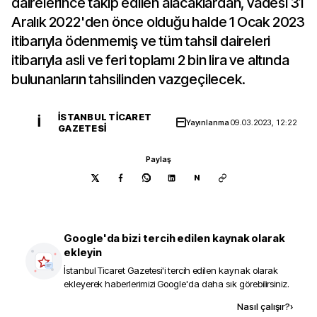
dairelerince takip edilen alacaklardan, vadesi 31
Aralık 2022'den önce olduğu halde 1 Ocak 2023
itibarıyla ödenmemiş ve tüm tahsil daireleri
itibarıyla asli ve feri toplamı 2 bin lira ve altında
bulunanların tahsilinden vazgeçilecek.
İSTANBUL TICARET
İ
Yayınlanma
09.03.2023, 12:22
GAZETESI
Paylaş
N
Google'da bizi tercih edilen kaynak olarak
ekleyin
İstanbul Ticaret Gazetesi
'i tercih edilen kaynak olarak
ekleyerek haberlerimizi Google'da daha sık görebilirsiniz.
Kaynak ekle
Nasıl çalışır?
›