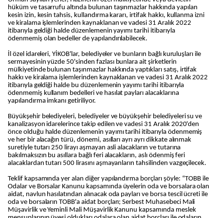
hüküm ve tasarrufu altında bulunan taşınmazlar hakkında yapılan
kesin izin, kesin tahsis, kullandırma kararı, irtifak hakkı, kullanma izni
ve kiralama işlemlerinden kaynaklanan ve vadesi 31 Aralık 2022
itibarıyla geldiği halde düzenlemenin yayımı tarihi itibarıyla
ödenmemiş olan bedeller de yapılandırılabilecek.
İl özel idareleri, YİKOB'lar, belediyeler ve bunların bağlı kuruluşları ile
sermayesinin yüzde 50'sinden fazlası bunlara ait şirketlerin
mülkiyetinde bulunan taşınmazlar hakkında yaptıkları satış, irtifak
hakkı ve kiralama işlemlerinden kaynaklanan ve vadesi 31 Aralık 2022
itibarıyla geldiği halde bu düzenlemenin yayımı tarihi itibarıyla
ödenmemiş kullanım bedelleri ve hasılat payları alacaklarına
yapılandırma imkanı getiriliyor.
Büyükşehir belediyeleri, belediyeler ve büyükşehir belediyeleri su ve
kanalizasyon idarelerince takip edilen ve vadesi 31 Aralık 2020'den
önce olduğu halde düzenlemenin yayımı tarihi itibarıyla ödenmemiş
ve her bir alacağın türü, dönemi, asılları ayrı ayrı dikkate alınmak
suretiyle tutarı 250 lirayı aşmayan asli alacakların ve tutarına
bakılmaksızın bu asıllara bağlı feri alacakların, aslı ödenmiş feri
alacaklardan tutarı 500 lirasını aşmayanların tahsilinden vazgeçilecek.
Teklif kapsamında yer alan diğer yapılandırma borçları şöyle: “TOBB ile
Odalar ve Borsalar Kanunu kapsamında üyelerin oda ve borsalara olan
aidat, navlun hasılatından alınacak oda payları ve borsa tescil ücreti ile
oda ve borsaların TOBB'a aidat borçları; Serbest Muhasebeci Mali
Müşavirlik ve Yeminli Mali Müşavirlik Kanunu kapsamında meslek
mensuplarının üyesi oldukları odalara olan aidat borçları ile odaların