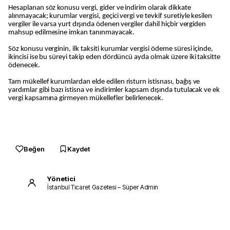
Hesaplanan söz konusu vergi, gider ve indirim olarak dikkate
alınmayacak; kurumlar vergisi, geçici vergi ve tevkif suretiyle kesilen
vergiler ile varsa yurt dışında ödenen vergiler dahil hiçbir vergiden
mahsup edilmesine imkan tanınmayacak.
Söz konusu verginin, ilk taksiti kurumlar vergisi ödeme süresi içinde,
ikincisi ise bu süreyi takip eden dördüncü ayda olmak üzere iki taksitte
ödenecek.
Tam mükellef kurumlardan elde edilen risturn istisnası, bağış ve
yardımlar gibi bazı istisna ve indirimler kapsam dışında tutulacak ve ek
vergi kapsamına girmeyen mükellefler belirlenecek.
Beğen
Kaydet
Yönetici
İstanbul Ticaret Gazetesi – Süper Admin