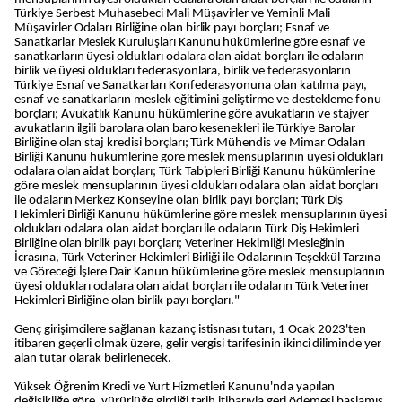
Türkiye Serbest Muhasebeci Mali Müşavirler ve Yeminli Mali
Müşavirler Odaları Birliğine olan birlik payı borçları; Esnaf ve
Sanatkarlar Meslek Kuruluşları Kanunu hükümlerine göre esnaf ve
sanatkarların üyesi oldukları odalara olan aidat borçları ile odaların
birlik ve üyesi oldukları federasyonlara, birlik ve federasyonların
Türkiye Esnaf ve Sanatkarları Konfederasyonuna olan katılma payı,
esnaf ve sanatkarların meslek eğitimini geliştirme ve destekleme fonu
borçları; Avukatlık Kanunu hükümlerine göre avukatların ve stajyer
avukatların ilgili barolara olan baro kesenekleri ile Türkiye Barolar
Birliğine olan staj kredisi borçları; Türk Mühendis ve Mimar Odaları
Birliği Kanunu hükümlerine göre meslek mensuplarının üyesi oldukları
odalara olan aidat borçları; Türk Tabipleri Birliği Kanunu hükümlerine
göre meslek mensuplarının üyesi oldukları odalara olan aidat borçları
ile odaların Merkez Konseyine olan birlik payı borçları; Türk Diş
Hekimleri Birliği Kanunu hükümlerine göre meslek mensuplarının üyesi
oldukları odalara olan aidat borçları ile odaların Türk Diş Hekimleri
Birliğine olan birlik payı borçları; Veteriner Hekimliği Mesleğinin
İcrasına, Türk Veteriner Hekimleri Birliği ile Odalarının Teşekkül Tarzına
ve Göreceği İşlere Dair Kanun hükümlerine göre meslek mensuplarının
üyesi oldukları odalara olan aidat borçları ile odaların Türk Veteriner
Hekimleri Birliğine olan birlik payı borçları."
Genç girişimcilere sağlanan kazanç istisnası tutarı, 1 Ocak 2023'ten
itibaren geçerli olmak üzere, gelir vergisi tarifesinin ikinci diliminde yer
alan tutar olarak belirlenecek.
Yüksek Öğrenim Kredi ve Yurt Hizmetleri Kanunu'nda yapılan
değişikliğe göre, yürürlüğe girdiği tarih itibarıyla geri ödemesi başlamış