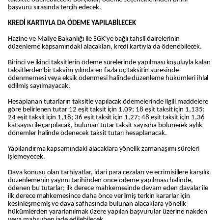
başvuru sırasında tercih edecek.
KREDİ KARTIYLA DA ÖDEME YAPILABİLECEK
Hazine ve Maliye Bakanlığı ile SGK'ye bağlı tahsil dairelerinin
düzenleme kapsamındaki alacakları, kredi kartıyla da ödenebilecek.
Birinci ve ikinci taksitlerin ödeme sürelerinde yapılması koşuluyla kalan
taksitlerden bir takvim yılında en fazla üç taksitin süresinde
ödenmemesi veya eksik ödenmesi halinde düzenleme hükümleri ihlal
edilmiş sayılmayacak.
Hesaplanan tutarların taksitle yapılacak ödemelerinde ilgili maddelere
göre belirlenen tutar 12 eşit taksit için 1,09; 18 eşit taksit için 1,135;
24 eşit taksit için 1,18; 36 eşit taksit için 1,27; 48 eşit taksit için 1,36
katsayısı ile çarpılacak, bulunan tutar taksit sayısına bölünerek aylık
dönemler halinde ödenecek taksit tutarı hesaplanacak.
Yapılandırma kapsamındaki alacaklara yönelik zamanaşımı süreleri
işlemeyecek.
Dava konusu olan tarhiyatlar, idari para cezaları ve ecrimisillere karşılık
düzenlemenin yayımı tarihinden önce ödeme yapılması halinde,
ödenen bu tutarlar; ilk derece mahkemesinde devam eden davalar ile
ilk derece mahkemesince daha önce verilmiş terkin kararlar için
kesinleşmemiş ve dava safhasında bulunan alacaklara yönelik
hükümlerden yararlanılmak üzere yapılan başvurular üzerine nakden
veya mahsuben iade edilebilecek.