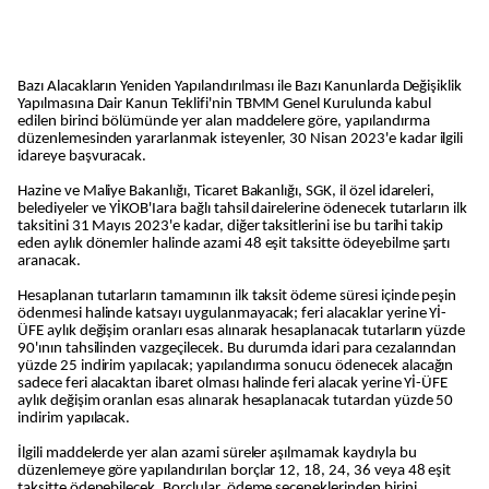
Bazı Alacakların Yeniden Yapılandırılması ile Bazı Kanunlarda Değişiklik
Yapılmasına Dair Kanun Teklifi'nin TBMM Genel Kurulunda kabul
edilen birinci bölümünde yer alan maddelere göre, yapılandırma
düzenlemesinden yararlanmak isteyenler, 30 Nisan 2023'e kadar ilgili
idareye başvuracak.
Hazine ve Maliye Bakanlığı, Ticaret Bakanlığı, SGK, il özel idareleri,
belediyeler ve YİKOB'Iara bağlı tahsil dairelerine ödenecek tutarların ilk
taksitini 31 Mayıs 2023'e kadar, diğer taksitlerini ise bu tarihi takip
eden aylık dönemler halinde azami 48 eşit taksitte ödeyebilme şartı
aranacak.
Hesaplanan tutarların tamamının ilk taksit ödeme süresi içinde peşin
ödenmesi halinde katsayı uygulanmayacak; feri alacaklar yerine Yİ-
ÜFE aylık değişim oranları esas alınarak hesaplanacak tutarların yüzde
90'ının tahsilinden vazgeçilecek. Bu durumda idari para cezalarından
yüzde 25 indirim yapılacak; yapılandırma sonucu ödenecek alacağın
sadece feri alacaktan ibaret olması halinde feri alacak yerine Yİ-ÜFE
aylık değişim oranlan esas alınarak hesaplanacak tutardan yüzde 50
indirim yapılacak.
İlgili maddelerde yer alan azami süreler aşılmamak kaydıyla bu
düzenlemeye göre yapılandırılan borçlar 12, 18, 24, 36 veya 48 eşit
taksitte ödenebilecek. Borçlular, ödeme seçeneklerinden birini