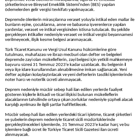
şirketlerince ve Bireysel Emeklilik Sistemi'nden (BES) yapılan
ödemelerden gelir vergisi tevkifatı yapılmayacak.
Depremde ölenlerin mirasçılarına veraset yoluyla intikal eden mallar ile
bunların eşine, çocuklarına, anne ve babasına işverenlerce yapılan
yardımlar, veraset ve intikal vergisinden istisna tutulacak. Bu şekilde
gerçekleşen intikaller nedeniyle veraset ve intikal vergisi beyannamesi
verilmeyecek, ilişik kesme belgesi aranmayacak.
Türk Ticaret Kanunu ve Vergi Usul Kanunu hükümlerine göre
tutulması, muhafazası ve ibrazı mecburi olan defter ve belgeleri
depremde zayi olan mükelleflerin, zayi belgesi için yetkili mahkemeye
başvuru süresi 31 Temmuz 2023'e kadar uzatılacak. Bu belgenin il
veya ilçe idare kurullarından alınabilmesine imkan sağlanacak. Yeni
defter açılışları kolaylaştırılacak ve yeni defterlerin tasdiki işlemlerinde
noter harcı ve noterlik ücreti alınmayacak.
Deprem nedeniyle mücbir sebep hali ilan edilen yerlerde faaliyet
gösteren kişilerle iktisadi ve ticari ilişkisi bulunan mükelleflerin
alacaklarının tahsilinde ortaya çıkan zorluklar nedeniyle şüpheli alacak
karşılığı ayrılması ile ilgili şartlar hafifletilecek.
Mücbir sebep hali ilan edilen yerlerdeki ticari işletme, ticaret şirketleri
ve şubelerin deprem nedeniyle ticaret sicili müdürlüklerinde
gerçekleştirecekleri işlemlerde, 31 Temmuz 2023'e kadar harç ve bu
işlemlere bağlı ücret ile Türkiye Ticaret Sicili Gazetesi ilan ücreti
alınmayacak.