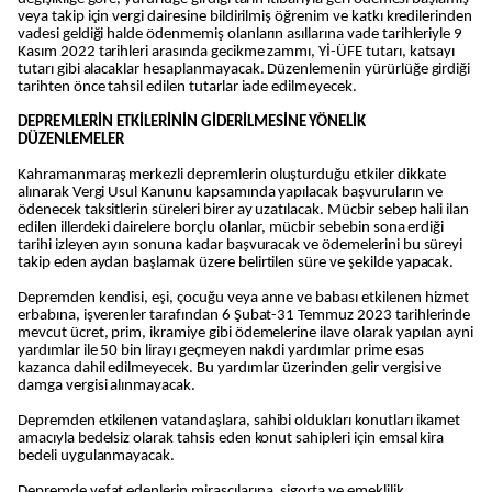
veya takip için vergi dairesine bildirilmiş öğrenim ve katkı kredilerinden
vadesi geldiği halde ödenmemiş olanların asıllarına vade tarihleriyle 9
Kasım 2022 tarihleri arasında gecikme zammı, Yİ-ÜFE tutarı, katsayı
tutarı gibi alacaklar hesaplanmayacak. Düzenlemenin yürürlüğe girdiği
tarihten önce tahsil edilen tutarlar iade edilmeyecek.
DEPREMLERİN ETKİLERİNİN GİDERİLMESİNE YÖNELİK
DÜZENLEMELER
Kahramanmaraş merkezli depremlerin oluşturduğu etkiler dikkate
alınarak Vergi Usul Kanunu kapsamında yapılacak başvuruların ve
ödenecek taksitlerin süreleri birer ay uzatılacak. Mücbir sebep hali ilan
edilen illerdeki dairelere borçlu olanlar, mücbir sebebin sona erdiği
tarihi izleyen ayın sonuna kadar başvuracak ve ödemelerini bu süreyi
takip eden aydan başlamak üzere belirtilen süre ve şekilde yapacak.
Depremden kendisi, eşi, çocuğu veya anne ve babası etkilenen hizmet
erbabına, işverenler tarafından 6 Şubat-31 Temmuz 2023 tarihlerinde
mevcut ücret, prim, ikramiye gibi ödemelerine ilave olarak yapılan ayni
yardımlar ile 50 bin lirayı geçmeyen nakdi yardımlar prime esas
kazanca dahil edilmeyecek. Bu yardımlar üzerinden gelir vergisi ve
damga vergisi alınmayacak.
Depremden etkilenen vatandaşlara, sahibi oldukları konutları ikamet
amacıyla bedelsiz olarak tahsis eden konut sahipleri için emsal kira
bedeli uygulanmayacak.
Depremde vefat edenlerin mirasçılarına, sigorta ve emeklilik