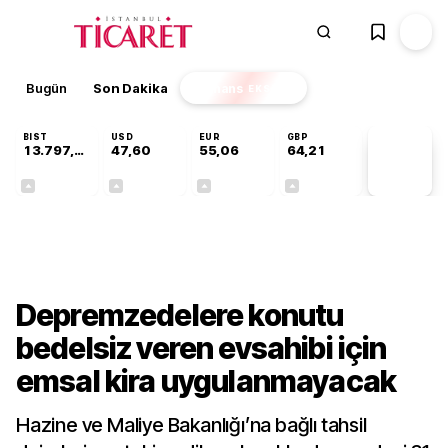
Bugün
Son Dakika
Finans
EKSTRA
BIST
USD
EUR
GBP
13.797,21
47,60
55,06
64,21
PİYASA
VERİLERİ
+0,69%
+0,06%
+0,09%
+0,18%
Sektörel
Depremzedelere konutu
bedelsiz veren evsahibi için
emsal kira uygulanmayacak
Hazine ve Maliye Bakanlığı’na bağlı tahsil