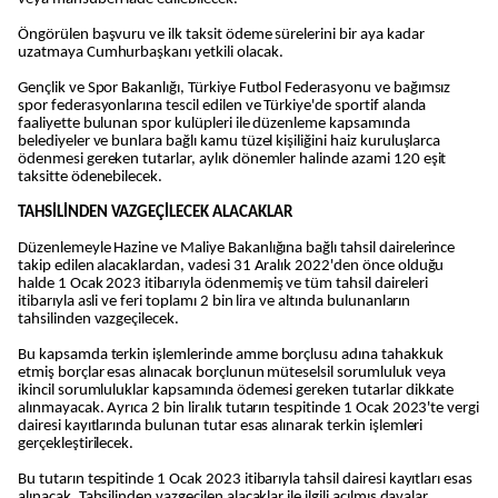
Öngörülen başvuru ve ilk taksit ödeme sürelerini bir aya kadar
uzatmaya Cumhurbaşkanı yetkili olacak.
Gençlik ve Spor Bakanlığı, Türkiye Futbol Federasyonu ve bağımsız
spor federasyonlarına tescil edilen ve Türkiye'de sportif alanda
faaliyette bulunan spor kulüpleri ile düzenleme kapsamında
belediyeler ve bunlara bağlı kamu tüzel kişiliğini haiz kuruluşlarca
ödenmesi gereken tutarlar, aylık dönemler halinde azami 120 eşit
taksitte ödenebilecek.
TAHSİLİNDEN VAZGEÇİLECEK ALACAKLAR
Düzenlemeyle Hazine ve Maliye Bakanlığına bağlı tahsil dairelerince
takip edilen alacaklardan, vadesi 31 Aralık 2022'den önce olduğu
halde 1 Ocak 2023 itibarıyla ödenmemiş ve tüm tahsil daireleri
itibarıyla asli ve feri toplamı 2 bin lira ve altında bulunanların
tahsilinden vazgeçilecek.
Bu kapsamda terkin işlemlerinde amme borçlusu adına tahakkuk
etmiş borçlar esas alınacak borçlunun müteselsil sorumluluk veya
ikincil sorumluluklar kapsamında ödemesi gereken tutarlar dikkate
alınmayacak. Ayrıca 2 bin liralık tutarın tespitinde 1 Ocak 2023'te vergi
dairesi kayıtlarında bulunan tutar esas alınarak terkin işlemleri
gerçekleştirilecek.
Bu tutarın tespitinde 1 Ocak 2023 itibarıyla tahsil dairesi kayıtları esas
alınacak. Tahsilinden vazgeçilen alacaklar ile ilgili açılmış davalar,