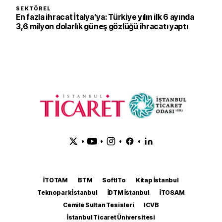
SEKTÖREL
En fazla ihracat İtalya’ya: Türkiye yılın ilk 6 ayında
3,6 milyon dolarlık güneş gözlüğü ihracatı yaptı
•
•
•
•
İTOTAM
BTM
SoftITo
Kitap İstanbul
Teknopark İstanbul
İDTM İstanbul
İTOSAM
Cemile Sultan Tesisleri
ICVB
İstanbul Ticaret Üniversitesi