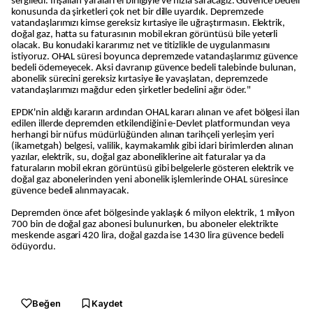
sergiledi. İnşallah yaraları el birliğiyle ve hızla saracağız. Güvence bedeli
konusunda da şirketleri çok net bir dille uyardık. Depremzede
vatandaşlarımızı kimse gereksiz kırtasiye ile uğraştırmasın. Elektrik,
doğal gaz, hatta su faturasının mobil ekran görüntüsü bile yeterli
olacak. Bu konudaki kararımız net ve titizlikle de uygulanmasını
istiyoruz. OHAL süresi boyunca depremzede vatandaşlarımız güvence
bedeli ödemeyecek. Aksi davranıp güvence bedeli talebinde bulunan,
abonelik sürecini gereksiz kırtasiye ile yavaşlatan, depremzede
vatandaşlarımızı mağdur eden şirketler bedelini ağır öder."
EPDK'nin aldığı kararın ardından OHAL kararı alınan ve afet bölgesi ilan
edilen illerde depremden etkilendiğini e-Devlet platformundan veya
herhangi bir nüfus müdürlüğünden alınan tarihçeli yerleşim yeri
(ikametgah) belgesi, valilik, kaymakamlık gibi idari birimlerden alınan
yazılar, elektrik, su, doğal gaz aboneliklerine ait faturalar ya da
faturaların mobil ekran görüntüsü gibi belgelerle gösteren elektrik ve
doğal gaz abonelerinden yeni abonelik işlemlerinde OHAL süresince
güvence bedeli alınmayacak.
Depremden önce afet bölgesinde yaklaşık 6 milyon elektrik, 1 milyon
700 bin de doğal gaz abonesi bulunurken, bu aboneler elektrikte
meskende asgari 420 lira, doğal gazda ise 1430 lira güvence bedeli
ödüyordu.
Beğen
Kaydet