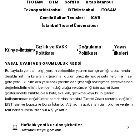
İTOTAM
BTM
SoftITo
Kitap İstanbul
Teknopark İstanbul
İDTM İstanbul
İTOSAM
Cemile Sultan Tesisleri
ICVB
İstanbul Ticaret Üniversitesi
Gizlilik ve KVKK
Doğrulama
Yayın
Künye
•
İletişim
•
•
•
Politikası
Politikası
İlkeleri
YASAL UYARI VE SORUMLULUK REDDİ
Bu sayfada yer alan bilgi, yorum ve içerikler yatırım danışmanlığı kapsamında
değildir. Yatırım kararları, kişisel mali durumunuz ile risk ve getiri tercihlerinize
göre yetkili kurumlarla yapılacak yatırım danışmanlığı sözleşmesi çerçevesinde
değerlendirilmelidir. İçeriklerin doğruluğu ve güncelliği için azami özen
gösterilmekle birlikte, olası hata, eksiklik, gecikme veya bu bilgilerin
kullanımından doğabilecek zararlardan İstanbul Ticaret Odası sorumlu değildir.
BIST isim ve logosu ile Borsa İstanbul A.Ş. adına açıklanan tüm bilgi ve verilerin
telif hakları Borsa İstanbul A.Ş.’ye aittir.
Haftalık yeni kurulan şirketler
Haftalık listeye göz atın