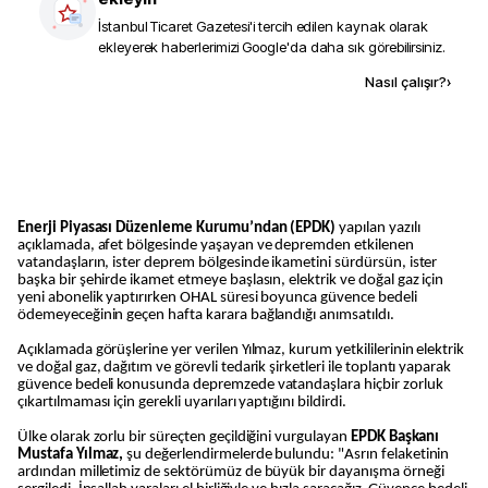
İstanbul Ticaret Gazetesi
'i tercih edilen kaynak olarak
ekleyerek haberlerimizi Google'da daha sık görebilirsiniz.
Kaynak ekle
Nasıl çalışır?
›
Enerji Piyasası Düzenleme Kurumu’ndan (EPDK)
yapılan yazılı
açıklamada, afet bölgesinde yaşayan ve depremden etkilenen
vatandaşların, ister deprem bölgesinde ikametini sürdürsün, ister
başka bir şehirde ikamet etmeye başlasın, elektrik ve doğal gaz için
yeni abonelik yaptırırken OHAL süresi boyunca güvence bedeli
ödemeyeceğinin geçen hafta karara bağlandığı anımsatıldı.
Açıklamada görüşlerine yer verilen Yılmaz, kurum yetkililerinin elektrik
ve doğal gaz, dağıtım ve görevli tedarik şirketleri ile toplantı yaparak
güvence bedeli konusunda depremzede vatandaşlara hiçbir zorluk
çıkartılmaması için gerekli uyarıları yaptığını bildirdi.
Ülke olarak zorlu bir süreçten geçildiğini vurgulayan
EPDK Başkanı
Mustafa Yılmaz,
şu değerlendirmelerde bulundu: "Asrın felaketinin
ardından milletimiz de sektörümüz de büyük bir dayanışma örneği