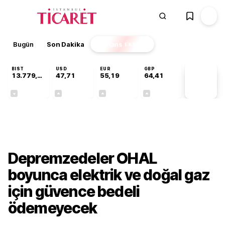
Bugün
Son Dakika
Finans
EKSTRA
BIST
USD
EUR
GBP
13.779,39
47,71
55,19
64,41
PİYASA
VERİLERİ
-0,14%
+0,18%
+0,32%
+0,38%
Sektörel
Depremzedeler OHAL
boyunca elektrik ve doğal gaz
için güvence bedeli
ödemeyecek