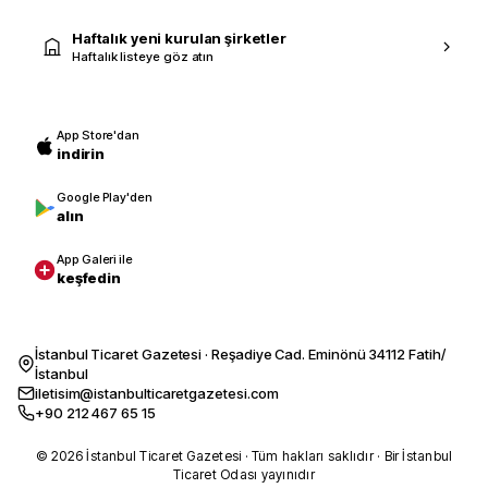
Haftalık yeni kurulan şirketler
Haftalık listeye göz atın
App Store'dan
indirin
Google Play'den
alın
App Galeri ile
keşfedin
İstanbul Ticaret Gazetesi · Reşadiye Cad. Eminönü 34112 Fatih/
İstanbul
iletisim@istanbulticaretgazetesi.com
+90 212 467 65 15
© 2026 İstanbul Ticaret Gazetesi · Tüm hakları saklıdır · Bir İstanbul
Ticaret Odası yayınıdır