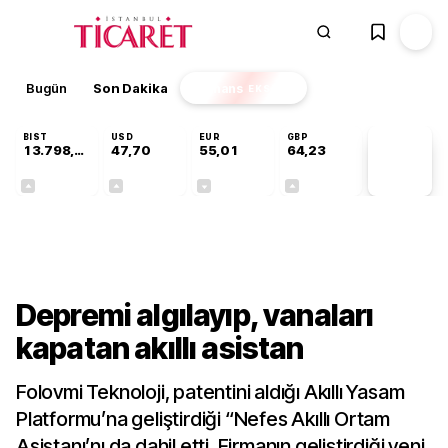
Bugün
Son Dakika
Finans
EKSTRA
BIST
USD
EUR
GBP
13.798,82
47,70
55,01
64,23
PİYASA
VERİLERİ
+0,70%
+0,17%
-0,01%
+0,09%
Teknoloji
Depremi algılayıp, vanaları
kapatan akıllı asistan
Folovmi Teknoloji, patentini aldığı Akıllı Yasam
Platformu’na geliştirdiği “Nefes Akıllı Ortam
Asistanı’nı da dahil etti. Firmanın geliştirdiği yeni