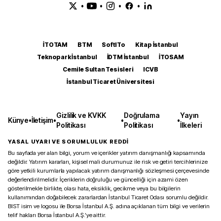
•
•
•
•
İTOTAM
BTM
SoftITo
Kitap İstanbul
Teknopark İstanbul
İDTM İstanbul
İTOSAM
Cemile Sultan Tesisleri
ICVB
İstanbul Ticaret Üniversitesi
Gizlilik ve KVKK
Doğrulama
Yayın
Künye
•
İletişim
•
•
•
Politikası
Politikası
İlkeleri
YASAL UYARI VE SORUMLULUK REDDİ
Bu sayfada yer alan bilgi, yorum ve içerikler yatırım danışmanlığı kapsamında
değildir. Yatırım kararları, kişisel mali durumunuz ile risk ve getiri tercihlerinize
göre yetkili kurumlarla yapılacak yatırım danışmanlığı sözleşmesi çerçevesinde
değerlendirilmelidir. İçeriklerin doğruluğu ve güncelliği için azami özen
gösterilmekle birlikte, olası hata, eksiklik, gecikme veya bu bilgilerin
kullanımından doğabilecek zararlardan İstanbul Ticaret Odası sorumlu değildir.
BIST isim ve logosu ile Borsa İstanbul A.Ş. adına açıklanan tüm bilgi ve verilerin
telif hakları Borsa İstanbul A.Ş.’ye aittir.