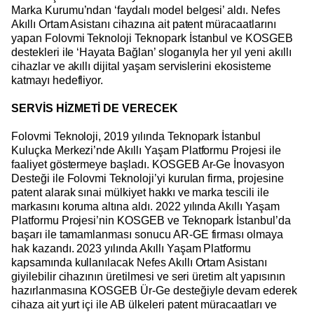
Marka Kurumu’ndan ‘faydalı model belgesi’ aldı. Nefes
Akıllı Ortam Asistanı cihazına ait patent müracaatlarını
yapan Folovmi Teknoloji Teknopark İstanbul ve KOSGEB
destekleri ile ‘Hayata Bağlan’ sloganıyla her yıl yeni akıllı
cihazlar ve akıllı dijital yaşam servislerini ekosisteme
katmayı hedefliyor.
SERVİS HİZMETİ DE VERECEK
Folovmi Teknoloji, 2019 yılında Teknopark İstanbul
Kuluçka Merkezi’nde Akıllı Yaşam Platformu Projesi ile
faaliyet göstermeye başladı. KOSGEB Ar-Ge İnovasyon
Desteği ile Folovmi Teknoloji’yi kurulan firma, projesine
patent alarak sınai mülkiyet hakkı ve marka tescili ile
markasını koruma altına aldı. 2022 yılında Akıllı Yaşam
Platformu Projesi’nin KOSGEB ve Teknopark İstanbul’da
başarı ile tamamlanması sonucu AR-GE firması olmaya
hak kazandı. 2023 yılında Akıllı Yaşam Platformu
kapsamında kullanılacak Nefes Akıllı Ortam Asistanı
giyilebilir cihazının üretilmesi ve seri üretim alt yapısının
hazırlanmasına KOSGEB Ür-Ge desteğiyle devam ederek
cihaza ait yurt içi ile AB ülkeleri patent müracaatları ve