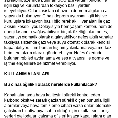
sayılabilir. üzerinde bulunan SOS acil yardım butonu ile
ilgili kişi ve kurumlardan lokasyon bazlı yardım
isteyebiliyor. Ortam asistan cihazının deprem algılama alt
yapısı da bulunuyor. Cihaz deprem uyarısını ilgili kişi ve
kuruluşlara lokasyon bazlı bildirerek akıllı vanaları ile gaz
akışını kesebiliyor. Dolayısıyla hem yaşam konforu hem de
enerji tasarrufu sağlayabiliyor. birçok özelliği olan nefes,
sarsıntıyı otomatik olarak algılayabiliyor nefes akıllı vanalar
takılıysa sistemde gazı veya suyu otomatik olarak kendisi
kapatabiliyor. Tüm bunları kişinin yakınlarına veya merkezi
birimlere alarm olarak gönderebiliyor. Nefes üzerinde
bulunan rgb led aydınlatma ve ses alt yapısı ile görme ve
işitme engellilere de hizmet verebiliyor.
KULLANIM ALANLARI
Bu cihaz ağırlıklı olarak nerelerde kullanılacak?
Kapalı alanlarda hava kalitesini sürekli kontrol eden
karbondioksit ve zararlı gazları sürekli ölçen bununla ilgili
alarmlar veya hava temizleme cihazı varsa onları otomatik
çalıştıran bir altyapıya sahip olduğu için okullar sınıflar iş
yerleri otel odaları çalışma ofisleri kısaca kapalı alanı olan