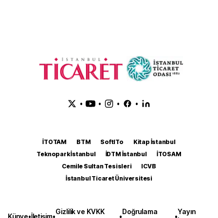
•
•
•
•
İTOTAM
BTM
SoftITo
Kitap İstanbul
Teknopark İstanbul
İDTM İstanbul
İTOSAM
Cemile Sultan Tesisleri
ICVB
İstanbul Ticaret Üniversitesi
Gizlilik ve KVKK
Doğrulama
Yayın
Künye
•
İletişim
•
•
•