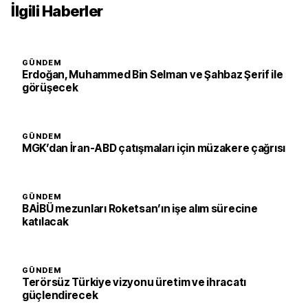
İlgili Haberler
GÜNDEM
Erdoğan, Muhammed Bin Selman ve Şahbaz Şerif ile
görüşecek
GÜNDEM
MGK’dan İran-ABD çatışmaları için müzakere çağrısı
GÜNDEM
BAİBÜ mezunları Roketsan’ın işe alım sürecine
katılacak
GÜNDEM
Terörsüz Türkiye vizyonu üretim ve ihracatı
güçlendirecek