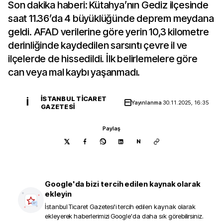
Son dakika haberi: Kütahya’nın Gediz ilçesinde
saat 11.36’da 4 büyüklüğünde deprem meydana
geldi. AFAD verilerine göre yerin 10,3 kilometre
derinliğinde kaydedilen sarsıntı çevre il ve
ilçelerde de hissedildi. İlk belirlemelere göre
can veya mal kaybı yaşanmadı.
İSTANBUL TICARET
İ
Yayınlanma
30.11.2025, 16:35
GAZETESI
Paylaş
N
Google'da bizi tercih edilen kaynak olarak
ekleyin
İstanbul Ticaret Gazetesi
'i tercih edilen kaynak olarak
ekleyerek haberlerimizi Google'da daha sık görebilirsiniz.