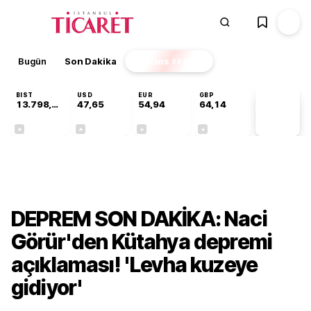
Bugün
Son Dakika
Finans
EKSTRA
BIST
USD
EUR
GBP
13.798,82
47,65
54,94
64,14
PİYASA
VERİLERİ
+0,70%
+0,06%
-0,13%
-0,05%
Gündem
DEPREM SON DAKİKA: Naci
Görür'den Kütahya depremi
açıklaması! 'Levha kuzeye
gidiyor'