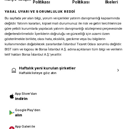
Politikası
Politikası
İlkeleri
YASAL UYARI VE SORUMLULUK REDDİ
Bu sayfada yer alan bilgi, yorum ve içerikler yatırım danışmanlığı kapsamında
değildir. Yatırım kararları, kişisel mali durumunuz ile risk ve getiri tercihlerinize
göre yetkili kurumlarla yapılacak yatırım danışmanlığı sözleşmesi çerçevesinde
değerlendirilmelidir. İçeriklerin doğruluğu ve güncelliği için azami özen
gösterilmekle birlikte, olası hata, eksiklik, gecikme veya bu bilgilerin
kullanımından doğabilecek zararlardan İstanbul Ticaret Odası sorumlu değildir.
BIST isim ve logosu ile Borsa İstanbul A.Ş. adına açıklanan tüm bilgi ve verilerin
telif hakları Borsa İstanbul A.Ş.’ye aittir.
Haftalık yeni kurulan şirketler
Haftalık listeye göz atın
App Store'dan
indirin
Google Play'den
alın
App Galeri ile