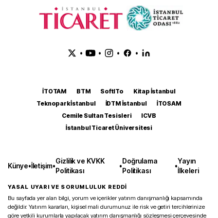
•
•
•
•
İTOTAM
BTM
SoftITo
Kitap İstanbul
Teknopark İstanbul
İDTM İstanbul
İTOSAM
Cemile Sultan Tesisleri
ICVB
İstanbul Ticaret Üniversitesi
Gizlilik ve KVKK
Doğrulama
Yayın
Künye
•
İletişim
•
•
•
Politikası
Politikası
İlkeleri
YASAL UYARI VE SORUMLULUK REDDİ
Bu sayfada yer alan bilgi, yorum ve içerikler yatırım danışmanlığı kapsamında
değildir. Yatırım kararları, kişisel mali durumunuz ile risk ve getiri tercihlerinize
göre yetkili kurumlarla yapılacak yatırım danışmanlığı sözleşmesi çerçevesinde