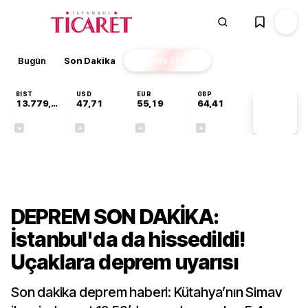
Bugün
Son Dakika
Finans
EKSTRA
BIST
USD
EUR
GBP
13.779,39
47,71
55,19
64,41
PİYASA
VERİLERİ
-0,14%
+0,18%
+0,32%
+0,38%
Gündem
DEPREM SON DAKİKA:
İstanbul'da da hissedildi!
Uçaklara deprem uyarısı
Son dakika deprem haberi: Kütahya’nın Simav