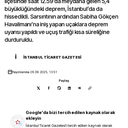
ilçesinde saat 12.59’da meydana gelen 5,4
büyüklüğündeki deprem, İstanbul’da da
hissedildi. Sarsıntının ardından Sabiha Gökçen
Havalimanı’na iniş yapan uçaklara deprem
uyarısı yapıldı ve uçuş trafiği kısa süreliğine
durduruldu.
İ
İSTANBUL TICARET GAZETESI
Yayınlanma
28.09.2025, 13:51
Paylaş
N
Google'da bizi tercih edilen kaynak olarak
ekleyin
İstanbul Ticaret Gazetesi
'i tercih edilen kaynak olarak