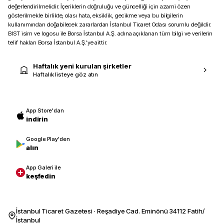
değerlendirilmelidir. İçeriklerin doğruluğu ve güncelliği için azami özen
gösterilmekle birlikte, olası hata, eksiklik, gecikme veya bu bilgilerin
kullanımından doğabilecek zararlardan İstanbul Ticaret Odası sorumlu değildir.
BIST isim ve logosu ile Borsa İstanbul A.Ş. adına açıklanan tüm bilgi ve verilerin
telif hakları Borsa İstanbul A.Ş.’ye aittir.
Haftalık yeni kurulan şirketler
Haftalık listeye göz atın
App Store'dan
indirin
Google Play'den
alın
App Galeri ile
keşfedin
İstanbul Ticaret Gazetesi · Reşadiye Cad. Eminönü 34112 Fatih/
İstanbul