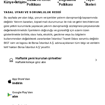
Künye
•
İletişim
•
•
•
Politikası
Politikası
İlkeleri
YASAL UYARI VE SORUMLULUK REDDİ
Bu sayfada yer alan bilgi, yorum ve içerikler yatırım danışmanlığı kapsamında
değildir. Yatırım kararları, kişisel mali durumunuz ile risk ve getiri tercihlerinize
göre yetkili kurumlarla yapılacak yatırım danışmanlığı sözleşmesi çerçevesinde
değerlendirilmelidir. İçeriklerin doğruluğu ve güncelliği için azami özen
gösterilmekle birlikte, olası hata, eksiklik, gecikme veya bu bilgilerin
kullanımından doğabilecek zararlardan İstanbul Ticaret Odası sorumlu değildir.
BIST isim ve logosu ile Borsa İstanbul A.Ş. adına açıklanan tüm bilgi ve verilerin
telif hakları Borsa İstanbul A.Ş.’ye aittir.
Haftalık yeni kurulan şirketler
Haftalık listeye göz atın
App Store'dan
indirin
Google Play'den
alın