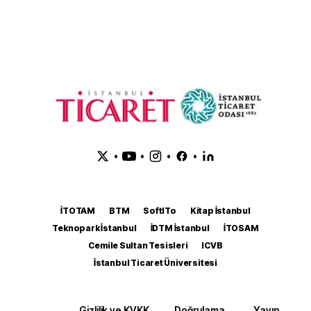
•
•
•
•
İTOTAM
BTM
SoftITo
Kitap İstanbul
Teknopark İstanbul
İDTM İstanbul
İTOSAM
Cemile Sultan Tesisleri
ICVB
İstanbul Ticaret Üniversitesi
Gizlilik ve KVKK
Doğrulama
Yayın