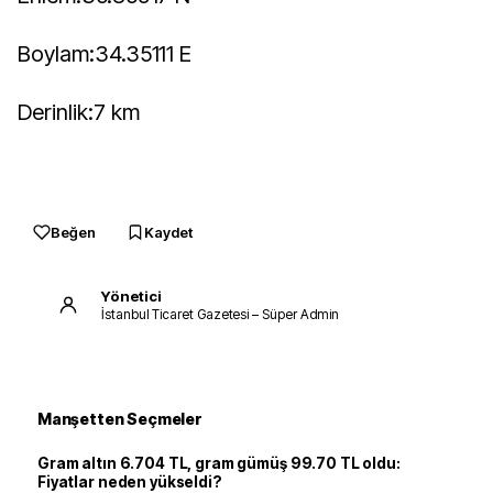
Boylam:34.35111 E
Derinlik:7 km
Beğen
Kaydet
Yönetici
İstanbul Ticaret Gazetesi – Süper Admin
Manşetten Seçmeler
Gram altın 6.704 TL, gram gümüş 99.70 TL oldu:
Fiyatlar neden yükseldi?