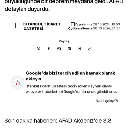
büyüklüğünde bir deprem meydana geldi. AFAD
detayları duyurdu.
İSTANBUL TICARET
Yayınlanma
28.10.2024, 19:53
İ
GAZETESI
Güncellenme
28.10.2024, 21:31
Paylaş
N
Google'da bizi tercih edilen kaynak olarak
ekleyin
İstanbul Ticaret Gazetesi
'i tercih edilen kaynak olarak
ekleyerek haberlerimizi Google'da daha sık görebilirsiniz.
Kaynak ekle
Nasıl çalışır?
›
Son dakika haberleri: AFAD Akdeniz'de 3.8