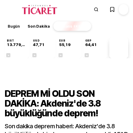
Bugün
Son Dakika
Finans
EKSTRA
BIST
USD
EUR
GBP
13.779,39
47,71
55,19
64,41
PİYASA
VERİLERİ
-0,14%
+0,18%
+0,32%
+0,38%
Gündem
DEPREM Mİ OLDU SON
DAKİKA: Akdeniz'de 3.8
büyüklüğünde deprem!
Son dakika deprem haberi: Akdeniz'de 3.8