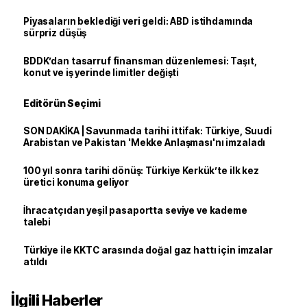
Piyasaların beklediği veri geldi: ABD istihdamında
sürpriz düşüş
BDDK’dan tasarruf finansman düzenlemesi: Taşıt,
konut ve iş yerinde limitler değişti
Editörün Seçimi
SON DAKİKA | Savunmada tarihi ittifak: Türkiye, Suudi
Arabistan ve Pakistan 'Mekke Anlaşması'nı imzaladı
100 yıl sonra tarihi dönüş: Türkiye Kerkük’te ilk kez
üretici konuma geliyor
İhracatçıdan yeşil pasaportta seviye ve kademe
talebi
Türkiye ile KKTC arasında doğal gaz hattı için imzalar
atıldı
İlgili Haberler