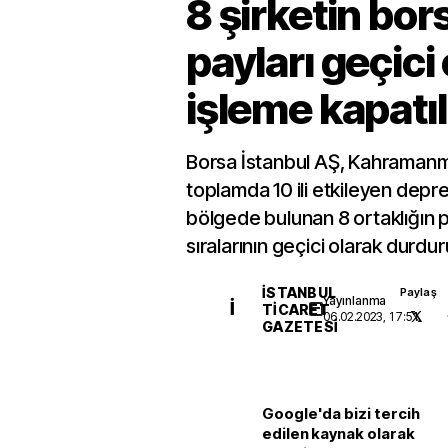
8 şirketin bor
payları geçici
işleme kapatıl
Borsa İstanbul AŞ, Kahramanm
toplamda 10 ili etkileyen dep
bölgede bulunan 8 ortaklığın pa
sıralarının geçici olarak durdur
İSTANBUL
Paylaş
Yayınlanma
İ
TICARET
06.02.2023, 17:51
GAZETESI
Google'da bizi tercih
edilen kaynak olarak