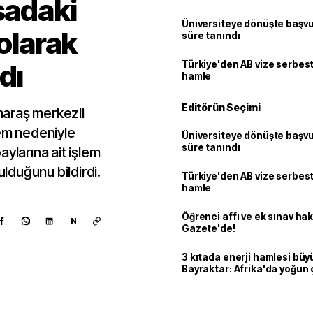
sadaki
Üniversiteye dönüşte başvur
 olarak
süre tanındı
dı
Türkiye'den AB vize serbesti
hamle
Editörün Seçimi
araş merkezli
rem nedeniyle
Üniversiteye dönüşte başvur
süre tanındı
ylarına ait işlem
ulduğunu bildirdi.
Türkiye'den AB vize serbesti
hamle
Öğrenci affı ve ek sınav ha
N
Gazete'de!
3 kıtada enerji hamlesi büy
Bayraktar: Afrika'da yoğun 