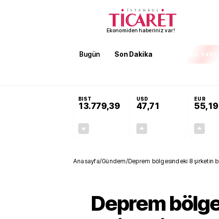
Ekonomiden haberiniz var!
Bugün
Son Dakika
Finans
EKST
SON DAKİKA
Öğrenci affı ve ek sınav hakkı
BIST
USD
EUR
13.779,39
47,71
55,19
-0,14%
+0,18%
-19,42
0,09
Anasayfa
/
Gündem
/
Deprem bölgesindeki 8 şirketin b
Deprem bölge