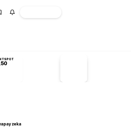
ÜYE
CANLI BORSA
Girişi
NTSPOT
,50
PİYASA
VERİLERİ
-1,55%
-1,28
 yapay zeka