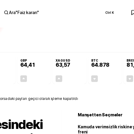
Ara
"
Faiz kararı
"
Ctrl K
RA
 Resmi Gazete'de!
Öğrenci affı ve ek sınav hakkı Resmi Gazete'de!
GBP
XAGUSD
BTC
BRE
64,41
63,57
64.878
81
+0,32%
+0,38%
+3,37%
-0,18%
0,18
0,24
2,07
+0,00
orsadaki payları geçici olarak işleme kapatıldı
Manşetten Seçmeler
sindeki
Kamuda verimsizlik riskine
freni