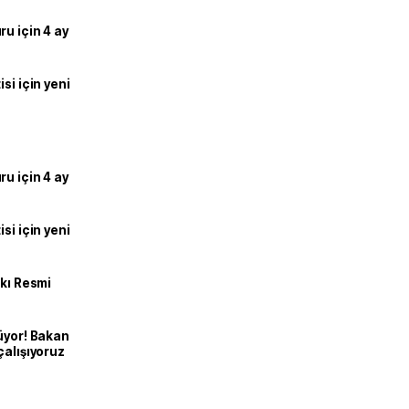
u için 4 ay
si için yeni
u için 4 ay
si için yeni
kkı Resmi
üyor! Bakan
çalışıyoruz