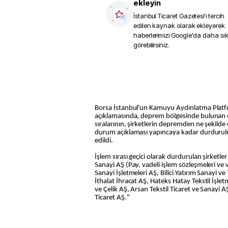
ekleyin
İstanbul Ticaret Gazetesi
'i tercih
edilen kaynak olarak ekleyerek
haberlerimizi Google'da daha sı
görebilirsiniz.
Borsa İstanbul'un Kamuyu Aydınlatma Plat
açıklamasında, deprem bölgesinde bulunan or
sıralarının, şirketlerin depremden ne şekilde e
durum açıklaması yapıncaya kadar durdurulma
edildi.
İşlem sırası geçici olarak durdurulan şirketle
Sanayi AŞ (Pay, vadeli işlem sözleşmeleri ve 
Sanayi İşletmeleri AŞ, Bilici Yatırım Sanayi v
İthalat İhracat AŞ, Hateks Hatay Tekstil İşle
ve Çelik AŞ, Arsan Tekstil Ticaret ve Sanayi A
Ticaret AŞ."