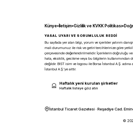
Künye
•
İletişim
•
Gizlilik ve KVKK Politikası
•
Doğr
YASAL UYARI VE SORUMLULUK REDDİ
Bu sayfada yer alan bilgi, yorum ve içerikler yatırım danışm
mali durumunuz ile risk ve getiri tercihlerinize göre yetk
çerçevesinde değerlendirilmelidir. İçeriklerin doğruluğu ve
hata, eksiklik, gecikme veya bu bilgilerin kullanımından 
değildir. BIST isim ve logosu ile Borsa İstanbul A.Ş. adına a
İstanbul A.Ş.’ye aittir.
Haftalık yeni kurulan şirketler
Haftalık listeye göz atın
İstanbul Ticaret Gazetesi · Reşadiye Cad. Emin
© 2026