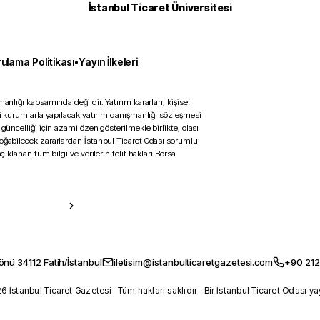
İstanbul Ticaret Üniversitesi
ulama Politikası
•
Yayın İlkeleri
anlığı kapsamında değildir. Yatırım kararları, kişisel
ili kurumlarla yapılacak yatırım danışmanlığı sözleşmesi
 güncelliği için azami özen gösterilmekle birlikte, olası
doğabilecek zararlardan İstanbul Ticaret Odası sorumlu
çıklanan tüm bilgi ve verilerin telif hakları Borsa
önü 34112 Fatih/İstanbul
iletisim@istanbulticaretgazetesi.com
+90 212
 İstanbul Ticaret Gazetesi · Tüm hakları saklıdır · Bir İstanbul Ticaret Odası ya