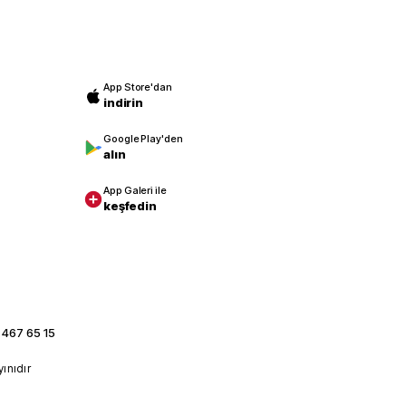
App Store'dan
indirin
Google Play'den
alın
App Galeri ile
keşfedin
 467 65 15
yınıdır