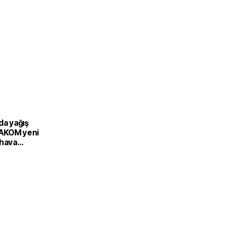
da yağış
: AKOM yeni
 hava
 açıkladı!