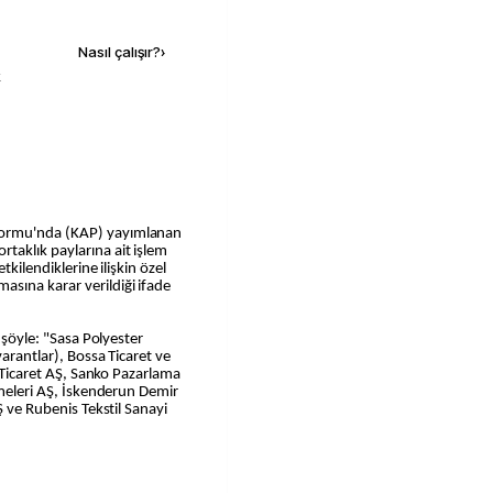
Kaynak ekle
Nasıl çalışır?
›
k
formu'nda (KAP) yayımlanan
taklık paylarına ait işlem
tkilendiklerine ilişkin özel
sına karar verildiği ifade
r şöyle: "Sasa Polyester
varantlar), Bossa Ticaret ve
e Ticaret AŞ, Sanko Pazarlama
tmeleri AŞ, İskenderun Demir
Ş ve Rubenis Tekstil Sanayi