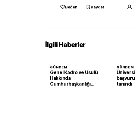
Beğen
Kaydet
İlgili Haberler
GÜNDEM
GÜNDEM
Genel Kadro ve Usulü
Ünivers
Hakkında
başvuru 
Cumhurbaşkanlığı
tanındı
Kararnamesinde
değişiklik