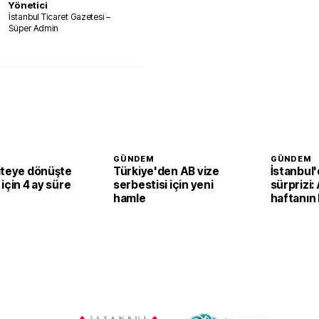
Yönetici
İstanbul Ticaret Gazetesi –
Süper Admin
GÜNDEM
GÜNDEM
iteye dönüşte
Türkiye'den AB vize
İstanbul'
için 4 ay süre
serbestisi için yeni
sürprizi
hamle
haftanın
durumunu