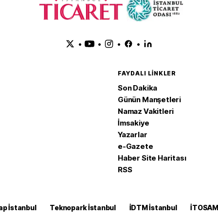
•
•
•
•
FAYDALI LINKLER
Son Dakika
Günün Manşetleri
Namaz Vakitleri
İmsakiye
Yazarlar
e-Gazete
Haber Site Haritası
RSS
ap İstanbul
Teknopark İstanbul
İDTM İstanbul
İTOSA