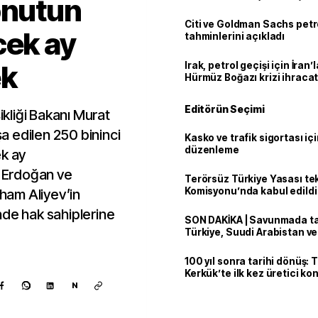
onutun
Citi ve Goldman Sachs petr
cek ay
tahminlerini açıkladı
ek
Irak, petrol geçişi için İran
Hürmüz Boğazı krizi ihracat
Editörün Seçimi
ikliği Bakanı Murat
 edilen 250 bininci
Kasko ve trafik sigortası içi
düzenleme
ek ay
 Erdoğan ve
Terörsüz Türkiye Yasası tek
Komisyonu’nda kabul edildi
ham Aliyev’in
nde hak sahiplerine
SON DAKİKA | Savunmada tari
Türkiye, Suudi Arabistan v
'Mekke Anlaşması'nı imzala
100 yıl sonra tarihi dönüş: 
Kerkük’te ilk kez üretici k
N