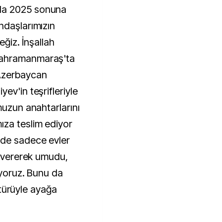
da 2025 sonuna
ndaşlarımızın
eğiz. İnşallah
Kahramanmaraş'ta
Azerbaycan
ev'in teşrifleriyle
muzun anahtarlarını
ıza teslim ediyor
nde sadece evler
e vererek umudu,
iyoruz. Bunu da
ültürüyle ayağa