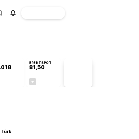
ÜYE
CANLI BORSA
Girişi
misyonu’nda kabul edildi
KOSGEB’den temiz enerji ve iklim teknolojilerine 
BRENTSPOT
.018
81,50
PİYASA
VERİLERİ
-0,22%
-1,55%
+0,00
-1,28
r Türk