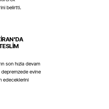
i belirtti.
ZİRAN'DA
TESLİM
ın son hızla devam
on depremzede evine
 edeceklerini