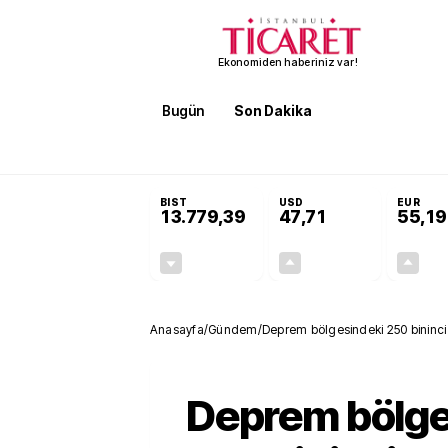
Ekonomiden haberiniz var!
Bugün
Son Dakika
Finans
EKST
SON DAKİKA
KOSGEB’den temiz enerji ve iklim tekn
BIST
USD
EUR
13.779,39
47,71
55,19
-0,14%
+0,18%
-19,42
0,09
Anasayfa
/
Gündem
/
Deprem bölgesindeki 250 bininci
Deprem bölge