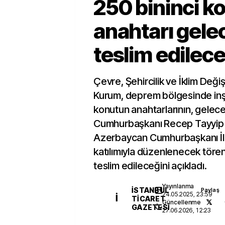
250 bininci k
anahtarı gele
teslim edilec
Çevre, Şehircilik ve İklim Değiş
Kurum, deprem bölgesinde inşa
konutun anahtarlarının, gelec
Cumhurbaşkanı Recep Tayyip
Azerbaycan Cumhurbaşkanı İl
katılımıyla düzenlenecek töre
teslim edileceğini açıkladı.
Yayınlanma
İSTANBUL
Paylaş
24.05.2025, 23:59
İ
TICARET
Güncellenme
GAZETESI
27.06.2026, 12:23