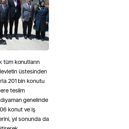
k tüm konutların
 devletin üstesinden
arla 201 bin konutu
ere teslim
 Adıyaman genelinde
06 konut ve iş
erini, yıl sonunda da
tirerek