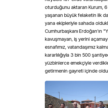
oturduğunu aktaran Kurum, 6
yaşanan büyük felaketin ilk d
yana ekipleriyle sahada oldukl
Cumhurbaşkanı Erdoğan'ın "Y
kavuşmayan, iş yerini açamaya
esnafımız, vatandaşımız kal
kararlılığıyla 3 bin 500 şanti
yüzbinlerce emekçiyle verdikle
getirmenin gayreti içinde olduk