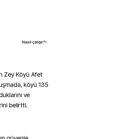
Kaynak ekle
Nasıl çalışır?
›
k
onuşmada, köyü 135
uklarını ve
i belirtti.
ın güvenle