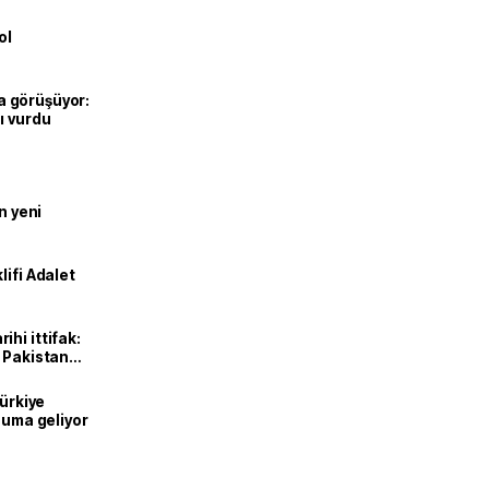
ol
’la görüşüyor:
ı vurdu
n yeni
lifi Adalet
hi ittifak:
e Pakistan
dı
Türkiye
onuma geliyor