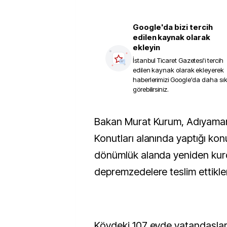
Google'da bizi tercih
edilen kaynak olarak
ekleyin
İstanbul Ticaret Gazetesi
'i tercih
edilen kaynak olarak ekleyerek
haberlerimizi Google'da daha sı
görebilirsiniz.
Bakan Murat Kurum, Adıyaman Zey Köyü Afet
Konutları alanında yaptığı k
dönümlük alanda yeniden kurd
depremzedelere teslim ettiklerin
Köydeki 107 evde vatandaşlar