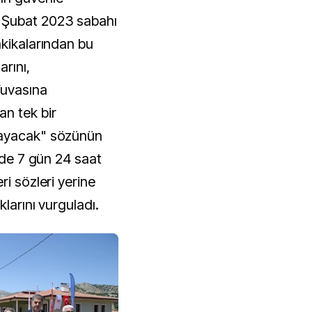
 Şubat 2023 sabahı
akikalarından bu
arını,
uvasına
n tek bir
mayacak" sözünün
yede 7 gün 24 saat
ri sözleri yerine
larını vurguladı.