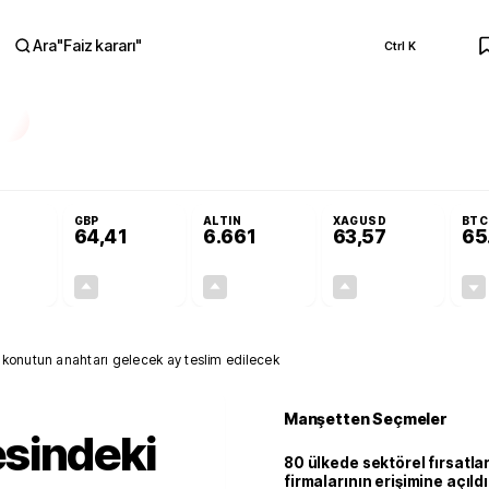
Ara
"
Faiz kararı
"
Ctrl K
RA
olojilerine yeni destek programı
Terörsüz Türkiye Yasası teklifi Adalet Ko
GBP
ALTIN
XAGUSD
BTC
64,41
6.661
63,57
65
+0,32%
+0,38%
+2,59%
+3,37%
0,18
0,24
167,96
2,07
 konutun anahtarı gelecek ay teslim edilecek
Manşetten Seçmeler
sindeki
80 ülkede sektörel fırsatla
firmalarının erişimine açıldı