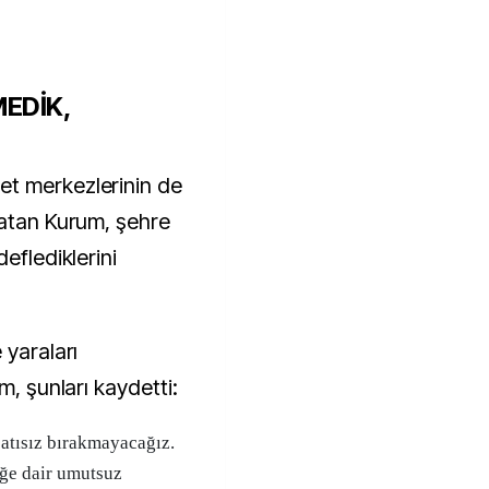
MEDİK,
t merkezlerinin de
latan Kurum, şehre
eflediklerini
 yaraları
m, şunları kaydetti:
çatısız bırakmayacağız.
ğe dair umutsuz