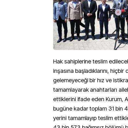
Hak sahiplerine teslim edilece
inşasına başladıklarını, hiçbir
gelemeyeceği bir hız ve istikr
tamamlayarak anahtarları ailel
ettiklerini ifade eden Kurum,
bugüne kadar toplam 31 bin 4
yerini tamamlayıp teslim ettikl
43 bin 573 bağımsız bölümü bi