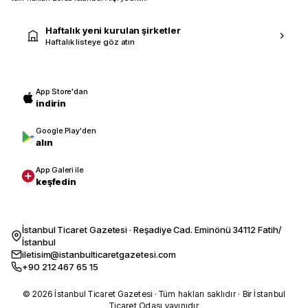
Haftalık yeni kurulan şirketler
Haftalık listeye göz atın
App Store'dan
indirin
Google Play'den
alın
App Galeri ile
keşfedin
İstanbul Ticaret Gazetesi · Reşadiye Cad. Eminönü 34112 Fatih/
İstanbul
iletisim@istanbulticaretgazetesi.com
+90 212 467 65 15
© 2026 İstanbul Ticaret Gazetesi · Tüm hakları saklıdır · Bir İstanbul
Ticaret Odası yayınıdır