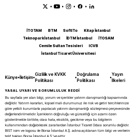
•
•
•
•
İTOTAM
BTM
SoftITo
Kitap İstanbul
Teknopark İstanbul
İDTM İstanbul
İTOSAM
Cemile Sultan Tesisleri
ICVB
İstanbul Ticaret Üniversitesi
Gizlilik ve KVKK
Doğrulama
Yayın
Künye
•
İletişim
•
•
•
Politikası
Politikası
İlkeleri
YASAL UYARI VE SORUMLULUK REDDİ
Bu sayfada yer alan bilgi, yorum ve içerikler yatırım danışmanlığı kapsamında
değildir. Yatırım kararları, kişisel mali durumunuz ile risk ve getiri tercihlerinize
göre yetkili kurumlarla yapılacak yatırım danışmanlığı sözleşmesi çerçevesinde
değerlendirilmelidir. İçeriklerin doğruluğu ve güncelliği için azami özen
gösterilmekle birlikte, olası hata, eksiklik, gecikme veya bu bilgilerin
kullanımından doğabilecek zararlardan İstanbul Ticaret Odası sorumlu değildir.
BIST isim ve logosu ile Borsa İstanbul A.Ş. adına açıklanan tüm bilgi ve verilerin
telif hakları Borsa İstanbul A.Ş.’ye aittir.