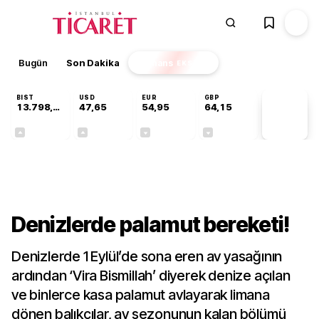
Bugün
Son Dakika
Finans
EKSTRA
BIST
USD
EUR
GBP
13.798,82
47,65
54,95
64,15
PİYASA
VERİLERİ
+0,70%
+0,05%
-0,12%
-0,04%
Sektörel
Denizlerde palamut bereketi!
Denizlerde 1 Eylül’de sona eren av yasağının
ardından ‘Vira Bismillah’ diyerek denize açılan
ve binlerce kasa palamut avlayarak limana
dönen balıkçılar, av sezonunun kalan bölümü