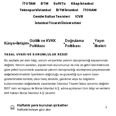
İTOTAM
BTM
SoftITo
Kitap İstanbul
Teknopark İstanbul
İDTM İstanbul
İTOSAM
Cemile Sultan Tesisleri
ICVB
İstanbul Ticaret Üniversitesi
Gizlilik ve KVKK
Doğrulama
Yayın
Künye
•
İletişim
•
•
•
Politikası
Politikası
İlkeleri
YASAL UYARI VE SORUMLULUK REDDİ
Bu sayfada yer alan bilgi, yorum ve içerikler yatırım danışmanlığı kapsamında
değildir. Yatırım kararları, kişisel mali durumunuz ile risk ve getiri tercihlerinize
göre yetkili kurumlarla yapılacak yatırım danışmanlığı sözleşmesi çerçevesinde
değerlendirilmelidir. İçeriklerin doğruluğu ve güncelliği için azami özen
gösterilmekle birlikte, olası hata, eksiklik, gecikme veya bu bilgilerin
kullanımından doğabilecek zararlardan İstanbul Ticaret Odası sorumlu değildir.
BIST isim ve logosu ile Borsa İstanbul A.Ş. adına açıklanan tüm bilgi ve verilerin
telif hakları Borsa İstanbul A.Ş.’ye aittir.
Haftalık yeni kurulan şirketler
Haftalık listeye göz atın