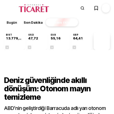
Bugün
Son Dakika
Finans
EKSTRA
BIST
USD
EUR
GBP
13.779,39
47,72
55,16
64,41
PİYASA
VERİLERİ
-0,14%
+0,01%
-0,05%
-0,01%
Teknoloji
Deniz güvenliğinde akıllı
dönüşüm: Otonom mayın
temizleme
ABD’nin geliştirdiği Barracuda adlı yarı otonom