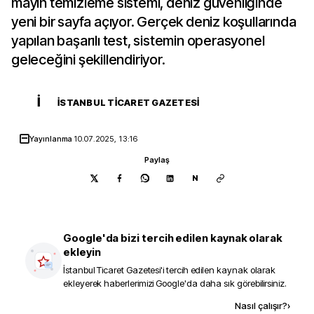
mayın temizleme sistemi, deniz güvenliğinde
yeni bir sayfa açıyor. Gerçek deniz koşullarında
yapılan başarılı test, sistemin operasyonel
geleceğini şekillendiriyor.
İ
İSTANBUL TICARET GAZETESI
Yayınlanma
10.07.2025, 13:16
Paylaş
N
Google'da bizi tercih edilen kaynak olarak
ekleyin
İstanbul Ticaret Gazetesi
'i tercih edilen kaynak olarak
ekleyerek haberlerimizi Google'da daha sık görebilirsiniz.
Kaynak ekle
Nasıl çalışır?
›