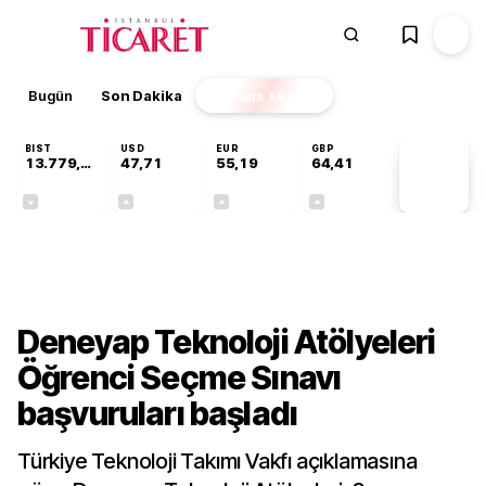
Bugün
Son Dakika
Finans
EKSTRA
BIST
USD
EUR
GBP
13.779,39
47,71
55,19
64,41
PİYASA
VERİLERİ
-0,14%
+0,18%
+0,32%
+0,38%
Gündem
Deneyap Teknoloji Atölyeleri
Öğrenci Seçme Sınavı
başvuruları başladı
Türkiye Teknoloji Takımı Vakfı açıklamasına