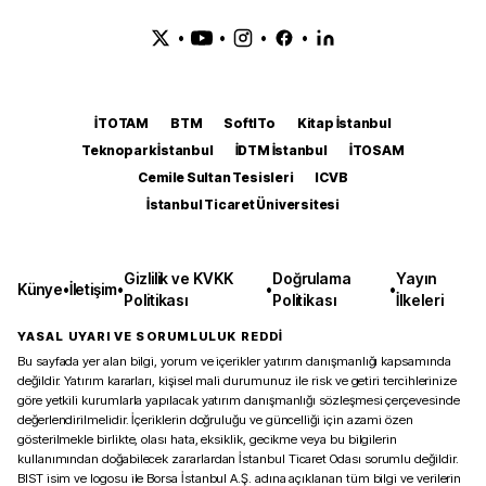
•
•
•
•
İTOTAM
BTM
SoftITo
Kitap İstanbul
Teknopark İstanbul
İDTM İstanbul
İTOSAM
Cemile Sultan Tesisleri
ICVB
İstanbul Ticaret Üniversitesi
Gizlilik ve KVKK
Doğrulama
Yayın
Künye
•
İletişim
•
•
•
Politikası
Politikası
İlkeleri
YASAL UYARI VE SORUMLULUK REDDİ
Bu sayfada yer alan bilgi, yorum ve içerikler yatırım danışmanlığı kapsamında
değildir. Yatırım kararları, kişisel mali durumunuz ile risk ve getiri tercihlerinize
göre yetkili kurumlarla yapılacak yatırım danışmanlığı sözleşmesi çerçevesinde
değerlendirilmelidir. İçeriklerin doğruluğu ve güncelliği için azami özen
gösterilmekle birlikte, olası hata, eksiklik, gecikme veya bu bilgilerin
kullanımından doğabilecek zararlardan İstanbul Ticaret Odası sorumlu değildir.
BIST isim ve logosu ile Borsa İstanbul A.Ş. adına açıklanan tüm bilgi ve verilerin