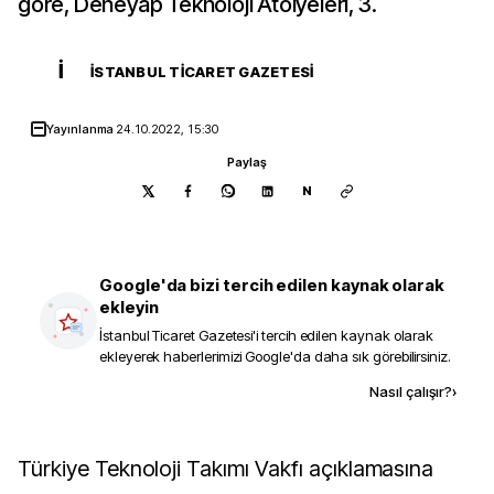
göre, Deneyap Teknoloji Atölyeleri, 3.
İ
İSTANBUL TICARET GAZETESI
Yayınlanma
24.10.2022, 15:30
Paylaş
N
Google'da bizi tercih edilen kaynak olarak
ekleyin
İstanbul Ticaret Gazetesi
'i tercih edilen kaynak olarak
ekleyerek haberlerimizi Google'da daha sık görebilirsiniz.
Kaynak ekle
Nasıl çalışır?
›
Türkiye Teknoloji Takımı Vakfı açıklamasına