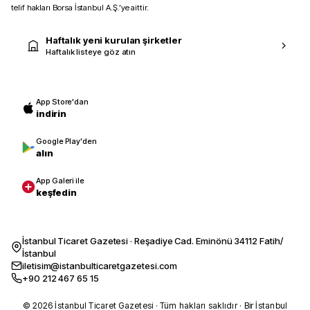
telif hakları Borsa İstanbul A.Ş.’ye aittir.
Haftalık yeni kurulan şirketler
Haftalık listeye göz atın
App Store'dan
indirin
Google Play'den
alın
App Galeri ile
keşfedin
İstanbul Ticaret Gazetesi · Reşadiye Cad. Eminönü 34112 Fatih/
İstanbul
iletisim@istanbulticaretgazetesi.com
+90 212 467 65 15
© 2026 İstanbul Ticaret Gazetesi · Tüm hakları saklıdır · Bir İstanbul