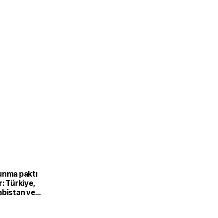
unma paktı
: Türkiye,
abistan ve
’dan ortak