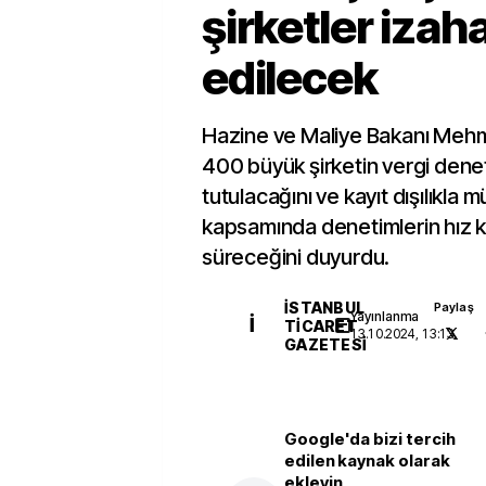
şirketler izah
edilecek
Hazine ve Maliye Bakanı Mehm
400 büyük şirketin vergi denet
tutulacağını ve kayıt dışılıkla
kapsamında denetimlerin hız
süreceğini duyurdu.
İSTANBUL
Paylaş
Yayınlanma
İ
TICARET
13.10.2024, 13:13
GAZETESI
Google'da bizi tercih
edilen kaynak olarak
ekleyin