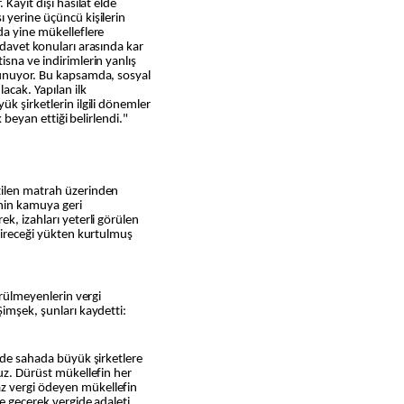
 Kayıt dışı hasılat elde
 yerine üçüncü kişilerin
da yine mükelleflere
 davet konuları arasında kar
sna ve indirimlerin yanlış
lunuyor. Bu kapsamda, sosyal
acak. Yapılan ilk
k şirketlerin ilgili dönemler
k beyan ettiği belirlendi."
tilen matrah üzerinden
inin kamuya geri
k, izahları yeterli görülen
etireceği yükten kurtulmuş
örülmeyenlerin vergi
Şimşek, şunları kaydetti:
inde sahada büyük şirketlere
ruz. Dürüst mükellefin her
z vergi ödeyen mükellefin
ne geçerek vergide adaleti