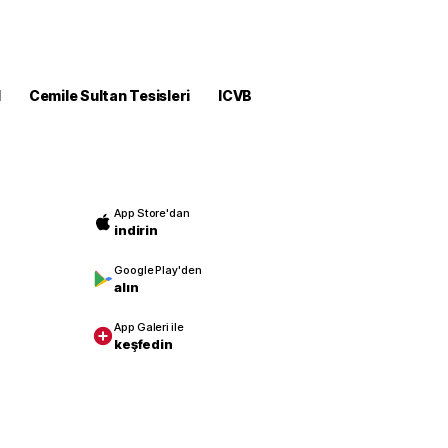
M
Cemile Sultan Tesisleri
ICVB
App Store'dan
indirin
Google Play'den
alın
App Galeri ile
keşfedin