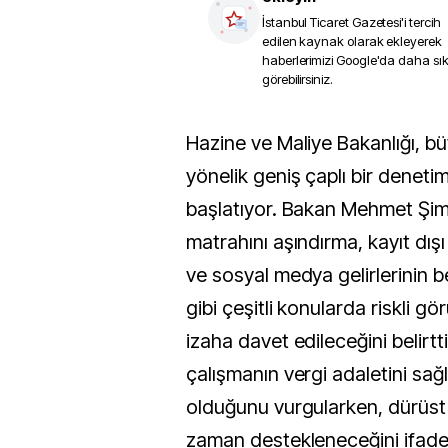
İstanbul Ticaret Gazetesi
'i tercih
edilen kaynak olarak ekleyerek
haberlerimizi Google'da daha sı
görebilirsiniz.
Hazine ve Maliye Bakanlığı, büyük şirketlere
yönelik geniş çaplı bir deneti
başlatıyor. Bakan Mehmet Şim
matrahını aşındırma, kayıt dışı
ve sosyal medya gelirlerinin 
gibi çeşitli konularda riskli gö
izaha davet edileceğini belirt
çalışmanın vergi adaletini sa
olduğunu vurgularken, dürüst 
zaman destekleneceğini ifade 