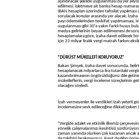
aşındıracak şekilde uygulanması da yer alıyor.
edilmesi, işletmeye ait banka hesap numarası
IBAN hesapları üzerinden tahsilat yapılması 
sorulacak konular arasında yer alacak. İzaha
payı ödemelerinden tevkifat yapılmaması, isti
uygulanması gibi 30'a yakın farklı husus bu
medya gelirlerinin beyan edilmemesi de sorul
hesaplamalara göre, izaha davet edilecek büyü
için 23 milyar liralık vergi matrah farkını eksi
"DÜRÜST MÜKELLEFİ KORUYORUZ"
Bakan Şimşek, izaha davet sonucunda, belir
hesaplanacak milyarlarca lira tutardaki verg
kazandırılmasının öngörüldüğünü dile getirere
mükelleflerin, vergi inceleme süreçlerinin g
olacağını söyledi.
İzah vermeyenler ile verdikleri izah yeterli g
incelemesine sevk edileceğine dikkati çeken 
"Vergide adalet ve etkinlik ilkemiz çerçeves
yönelik çalışmalarımızı kesintisiz sürdürüyo
zaman yanında olurken çok kazanan ancak a
de takibini bırakmıyoruz. Kayıt dışılığın önü