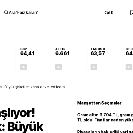
Ara
"
Faiz kararı
"
Ctrl K
RA
GBP
ALTIN
XAGUSD
BTC
64,41
6.661
63,57
64
+0,32%
+0,38%
+2,59%
+3,37%
0,18
0,24
167,96
2,07
ek: Büyük şirketler izaha davet edilecek
Manşetten Seçmeler
şlıyor!
Gram altın 6.704 TL, gram
TL oldu: Fiyatlar neden yük
: Büyük
Piyasaların beklediği veri g