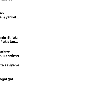
man
e iş yerinde
hi ittifak:
e Pakistan
dı
Türkiye
onuma geliyor
ta seviye ve
doğal gaz