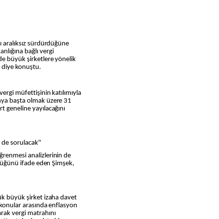
nı aralıksız sürdürdüğüne
lığına bağlı vergi
de büyük şirketlere yönelik
 diye konuştu.
vergi müfettişinin katılımıyla
onya başta olmak üzere 31
t geneline yayılacağını
 de sorulacak"
ğrenmesi analizlerinin de
üldüğünü ifade eden Şimşek,
ük büyük şirket izaha davet
i konular arasında enflasyon
rak vergi matrahını