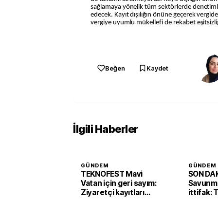
sağlamaya yönelik tüm sektörlerde denetim
edecek. Kayıt dışılığın önüne geçerek vergide
vergiye uyumlu mükellefi de rekabet eşitsizli
Beğen
Kaydet
İlgili Haberler
GÜNDEM
GÜNDEM
TEKNOFEST Mavi
SON DAK
Vatan için geri sayım:
Savunma
Ziyaretçi kayıtları
ittifak:
başladı
Arabist
'Mekke 