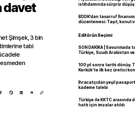
a davet
istihdamında sürpriz düşüş
BDDK’dan tasarruf finans
düzenlemesi: Taşıt, konut v
limitler değişti
Editörün Seçimi
et Şimşek, 3 bin
imlerine tabi
SON DAKİKA | Savunmada tari
Türkiye, Suudi Arabistan v
 mücadele
'Mekke Anlaşması'nı imzala
 kesmeden
100 yıl sonra tarihi dönüş: 
Kerkük’te ilk kez üretici k
İhracatçıdan yeşil pasaport
kademe talebi
N
Türkiye ile KKTC arasında 
hattı için imzalar atıldı
Kaynak ekle