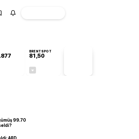
ÜYE
CANLI BORSA
Girişi
BRENTSPOT
.877
81,50
PİYASA
VERİLERİ
+0,83%
-1,55%
+0,00
-1,28
 gümüş 99.70
seldi?
eldi: ABD