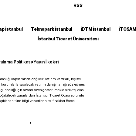
RSS
ap İstanbul
Teknopark İstanbul
İDTM İstanbul
İTOSA
İstanbul Ticaret Üniversitesi
ulama Politikası
•
Yayın İlkeleri
anlığı kapsamında değildir. Yatırım kararları, kişisel
ili kurumlarla yapılacak yatırım danışmanlığı sözleşmesi
 güncelliği için azami özen gösterilmekle birlikte, olası
doğabilecek zararlardan İstanbul Ticaret Odası sorumlu
çıklanan tüm bilgi ve verilerin telif hakları Borsa