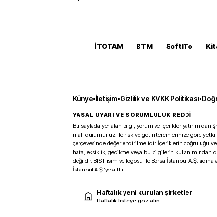
İTOTAM
BTM
SoftITo
Kit
Künye
•
İletişim
•
Gizlilik ve KVKK Politikası
•
Doğr
YASAL UYARI VE SORUMLULUK REDDİ
Bu sayfada yer alan bilgi, yorum ve içerikler yatırım danışm
mali durumunuz ile risk ve getiri tercihlerinize göre yetk
çerçevesinde değerlendirilmelidir. İçeriklerin doğruluğu ve
hata, eksiklik, gecikme veya bu bilgilerin kullanımından 
değildir. BIST isim ve logosu ile Borsa İstanbul A.Ş. adına a
İstanbul A.Ş.’ye aittir.
Haftalık yeni kurulan şirketler
Haftalık listeye göz atın