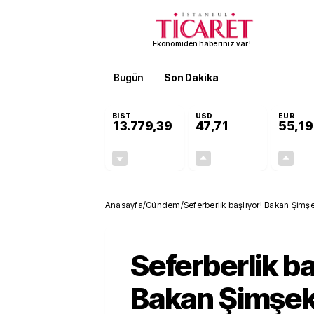
Ekonomiden haberiniz var!
Bugün
Son Dakika
Finans
EKST
BIST
USD
EUR
13.779,39
47,71
55,19
-0,14%
+0,18%
-19,42
0,09
Anasayfa
/
Gündem
/
Seferberlik başlıyor! Bakan Şimş
Seferberlik ba
Bakan Şimşek