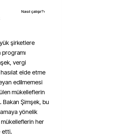
Nasıl çalışır?
›
k
m programı
şek, vergi
 hasılat elde etme
beyan edilmemesi
rülen mükelleflerin
ti. Bakan Şimşek, bu
ğlamaya yönelik
mükelleflerin her
etti.