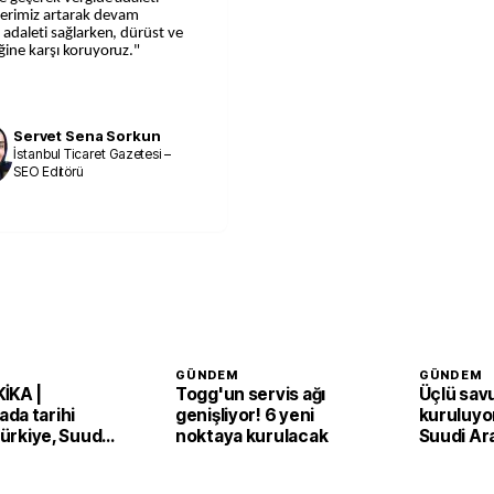
lerimiz artarak devam
 adaleti sağlarken, dürüst ve
ğine karşı koruyoruz."
Servet Sena Sorkun
İstanbul Ticaret Gazetesi –
SEO Editörü
GÜNDEM
GÜNDEM
İKA |
Togg'un servis ağı
Üçlü sav
da tarihi
genişliyor! 6 yeni
kuruluyor
 Türkiye, Suudi
noktaya kurulacak
Suudi Ar
an ve Pakistan
Pakistan
Anlaşması'nı
adım