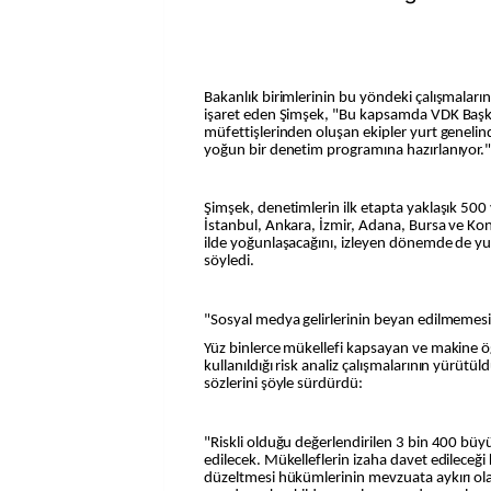
Bakanlık birimlerinin bu yöndeki çalışmaları
işaret eden Şimşek, "Bu kapsamda VDK Başkan
müfettişlerinden oluşan ekipler yurt genelin
yoğun bir denetim programına hazırlanıyor."
Şimşek, denetimlerin ilk etapta yaklaşık 500 
İstanbul, Ankara, İzmir, Adana, Bursa ve K
ilde yoğunlaşacağını, izleyen dönemde de yur
söyledi.
"Sosyal medya gelirlerinin beyan edilmemesi
Yüz binlerce mükellefi kapsayan ve makine ö
kullanıldığı risk analiz çalışmalarının yürüt
sözlerini şöyle sürdürdü:
"Riskli olduğu değerlendirilen 3 bin 400 büy
edilecek. Mükelleflerin izaha davet edileceğ
düzeltmesi hükümlerinin mevzuata aykırı ola