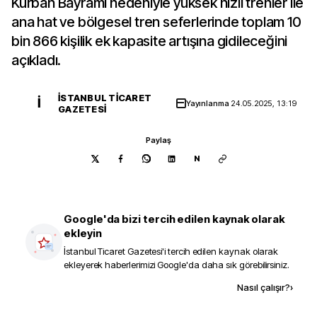
Kurban Bayramı nedeniyle yüksek hızlı trenler ile
ana hat ve bölgesel tren seferlerinde toplam 10
bin 866 kişilik ek kapasite artışına gidileceğini
açıkladı.
İSTANBUL TICARET
İ
Yayınlanma
24.05.2025, 13:19
GAZETESI
Paylaş
N
Google'da bizi tercih edilen kaynak olarak
ekleyin
İstanbul Ticaret Gazetesi
'i tercih edilen kaynak olarak
ekleyerek haberlerimizi Google'da daha sık görebilirsiniz.
Kaynak ekle
Nasıl çalışır?
›