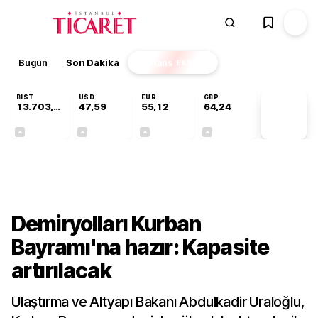
Bugün
Son Dakika
Finans
EKSTRA
BIST
USD
EUR
GBP
13.703,13
47,59
55,12
64,24
PİYASA
VERİLERİ
+0,11%
+0,04%
+0,19%
+0,22%
Gündem
Demiryolları Kurban
Bayramı'na hazır: Kapasite
artırılacak
Ulaştırma ve Altyapı Bakanı Abdulkadir Uraloğlu,