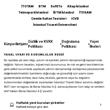
İTOTAM
BTM
SoftITo
Kitap İstanbul
Teknopark İstanbul
İDTM İstanbul
İTOSAM
Cemile Sultan Tesisleri
ICVB
İstanbul Ticaret Üniversitesi
Gizlilik ve KVKK
Doğrulama
Yayın
Künye
•
İletişim
•
•
•
Politikası
Politikası
İlkeleri
YASAL UYARI VE SORUMLULUK REDDİ
Bu sayfada yer alan bilgi, yorum ve içerikler yatırım danışmanlığı kapsamında
değildir. Yatırım kararları, kişisel mali durumunuz ile risk ve getiri tercihlerinize
göre yetkili kurumlarla yapılacak yatırım danışmanlığı sözleşmesi çerçevesinde
değerlendirilmelidir. İçeriklerin doğruluğu ve güncelliği için azami özen
gösterilmekle birlikte, olası hata, eksiklik, gecikme veya bu bilgilerin
kullanımından doğabilecek zararlardan İstanbul Ticaret Odası sorumlu değildir.
BIST isim ve logosu ile Borsa İstanbul A.Ş. adına açıklanan tüm bilgi ve verilerin
telif hakları Borsa İstanbul A.Ş.’ye aittir.
Haftalık yeni kurulan şirketler
Haftalık listeye göz atın