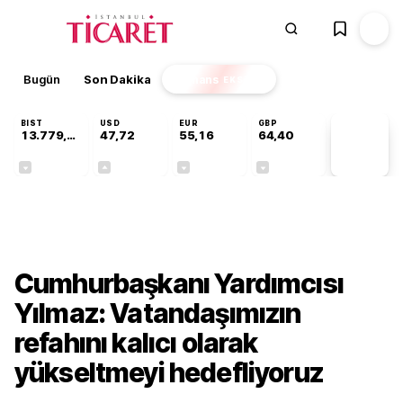
Bugün
Son Dakika
Finans
EKSTRA
BIST
USD
EUR
GBP
13.779,39
47,72
55,16
64,40
PİYASA
VERİLERİ
-0,14%
+0,01%
-0,06%
-0,03%
Gündem
Cumhurbaşkanı Yardımcısı
Yılmaz: Vatandaşımızın
refahını kalıcı olarak
yükseltmeyi hedefliyoruz