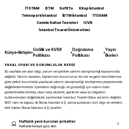
İTOTAM
BTM
SoftITo
Kitap İstanbul
Teknopark İstanbul
İDTM İstanbul
İTOSAM
Cemile Sultan Tesisleri
ICVB
İstanbul Ticaret Üniversitesi
Gizlilik ve KVKK
Doğrulama
Yayın
Künye
•
İletişim
•
•
•
Politikası
Politikası
İlkeleri
YASAL UYARI VE SORUMLULUK REDDİ
Bu sayfada yer alan bilgi, yorum ve içerikler yatırım danışmanlığı kapsamında
değildir. Yatırım kararları, kişisel mali durumunuz ile risk ve getiri tercihlerinize
göre yetkili kurumlarla yapılacak yatırım danışmanlığı sözleşmesi çerçevesinde
değerlendirilmelidir. İçeriklerin doğruluğu ve güncelliği için azami özen
gösterilmekle birlikte, olası hata, eksiklik, gecikme veya bu bilgilerin
kullanımından doğabilecek zararlardan İstanbul Ticaret Odası sorumlu değildir.
BIST isim ve logosu ile Borsa İstanbul A.Ş. adına açıklanan tüm bilgi ve verilerin
telif hakları Borsa İstanbul A.Ş.’ye aittir.
Haftalık yeni kurulan şirketler
Haftalık listeye göz atın