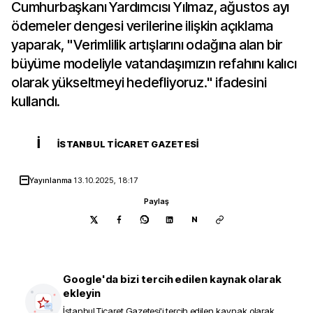
Cumhurbaşkanı Yardımcısı Yılmaz, ağustos ayı
ödemeler dengesi verilerine ilişkin açıklama
yaparak, "Verimlilik artışlarını odağına alan bir
büyüme modeliyle vatandaşımızın refahını kalıcı
olarak yükseltmeyi hedefliyoruz." ifadesini
kullandı.
İ
İSTANBUL TICARET GAZETESI
Yayınlanma
13.10.2025, 18:17
Paylaş
N
Google'da bizi tercih edilen kaynak olarak
ekleyin
İstanbul Ticaret Gazetesi
'i tercih edilen kaynak olarak