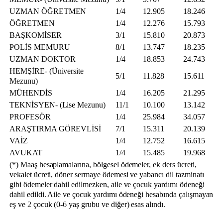
UZMAN ÖĞRETMEN
1/4
12.905
18.246
ÖĞRETMEN
1/4
12.276
15.793
BAŞKOMİSER
3/1
15.810
20.873
POLİS MEMURU
8/1
13.747
18.235
UZMAN DOKTOR
1/4
18.853
24.743
HEMŞİRE- (Üniversite
5/1
11.828
15.611
Mezunu)
MÜHENDİS
1/4
16.205
21.295
TEKNİSYEN- (Lise Mezunu)
11/1
10.100
13.142
PROFESÖR
1/4
25.984
34.057
ARAŞTIRMA GÖREVLİSİ
7/1
15.311
20.139
VAİZ
1/4
12.752
16.615
AVUKAT
1/4
15.485
19.968
(*) Maaş hesaplamalarına, bölgesel ödemeler, ek ders ücreti,
vekalet ücreti, döner sermaye ödemesi ve yabancı dil tazminatı
gibi ödemeler dahil edilmezken, aile ve çocuk yardımı ödeneği
dahil edildi. Aile ve çocuk yardımı ödeneği hesabında çalışmayan
eş ve 2 çocuk (0-6 yaş grubu ve diğer) esas alındı.