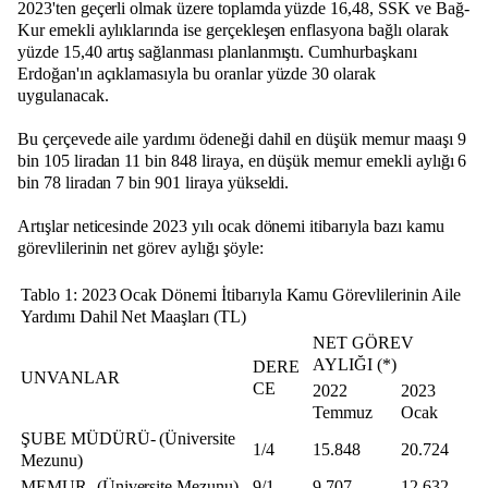
2023'ten geçerli olmak üzere toplamda yüzde 16,48, SSK ve Bağ-
Kur emekli aylıklarında ise gerçekleşen enflasyona bağlı olarak
yüzde 15,40 artış sağlanması planlanmıştı. Cumhurbaşkanı
Erdoğan'ın açıklamasıyla bu oranlar yüzde 30 olarak
uygulanacak.
Bu çerçevede aile yardımı ödeneği dahil en düşük memur maaşı 9
bin 105 liradan 11 bin 848 liraya, en düşük memur emekli aylığı 6
bin 78 liradan 7 bin 901 liraya yükseldi.
Artışlar neticesinde 2023 yılı ocak dönemi itibarıyla bazı kamu
görevlilerinin net görev aylığı şöyle:
Tablo 1: 2023 Ocak Dönemi İtibarıyla Kamu Görevlilerinin Aile
Yardımı Dahil Net Maaşları (TL)
NET GÖREV
AYLIĞI (*)
DERE
UNVANLAR
CE
2022
2023
Temmuz
Ocak
ŞUBE MÜDÜRÜ- (Üniversite
1/4
15.848
20.724
Mezunu)
MEMUR- (Üniversite Mezunu)
9/1
9.707
12.632