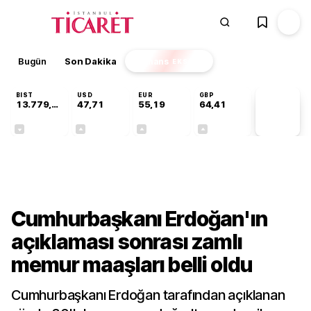
Bugün
Son Dakika
Finans
EKSTRA
BIST
USD
EUR
GBP
13.779,39
47,71
55,19
64,41
PİYASA
VERİLERİ
-0,14%
+0,18%
+0,32%
+0,38%
Gündem
Cumhurbaşkanı Erdoğan'ın
açıklaması sonrası zamlı
memur maaşları belli oldu
Cumhurbaşkanı Erdoğan tarafından açıklanan