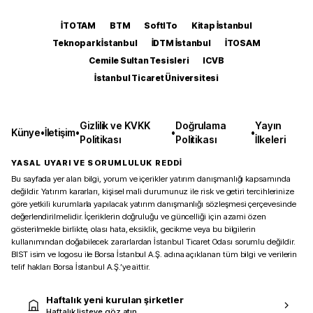
İTOTAM
BTM
SoftITo
Kitap İstanbul
Teknopark İstanbul
İDTM İstanbul
İTOSAM
Cemile Sultan Tesisleri
ICVB
İstanbul Ticaret Üniversitesi
Gizlilik ve KVKK
Doğrulama
Yayın
Künye
•
İletişim
•
•
•
Politikası
Politikası
İlkeleri
YASAL UYARI VE SORUMLULUK REDDİ
Bu sayfada yer alan bilgi, yorum ve içerikler yatırım danışmanlığı kapsamında
değildir. Yatırım kararları, kişisel mali durumunuz ile risk ve getiri tercihlerinize
göre yetkili kurumlarla yapılacak yatırım danışmanlığı sözleşmesi çerçevesinde
değerlendirilmelidir. İçeriklerin doğruluğu ve güncelliği için azami özen
gösterilmekle birlikte, olası hata, eksiklik, gecikme veya bu bilgilerin
kullanımından doğabilecek zararlardan İstanbul Ticaret Odası sorumlu değildir.
BIST isim ve logosu ile Borsa İstanbul A.Ş. adına açıklanan tüm bilgi ve verilerin
telif hakları Borsa İstanbul A.Ş.’ye aittir.
Haftalık yeni kurulan şirketler
Haftalık listeye göz atın