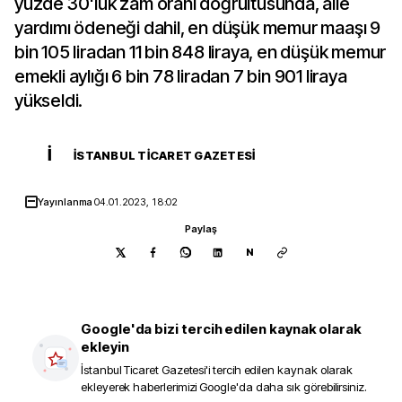
yüzde 30'luk zam oranı doğrultusunda, aile
yardımı ödeneği dahil, en düşük memur maaşı 9
bin 105 liradan 11 bin 848 liraya, en düşük memur
emekli aylığı 6 bin 78 liradan 7 bin 901 liraya
yükseldi.
İ
İSTANBUL TICARET GAZETESI
Yayınlanma
04.01.2023, 18:02
Paylaş
N
Google'da bizi tercih edilen kaynak olarak
ekleyin
İstanbul Ticaret Gazetesi
'i tercih edilen kaynak olarak
ekleyerek haberlerimizi Google'da daha sık görebilirsiniz.