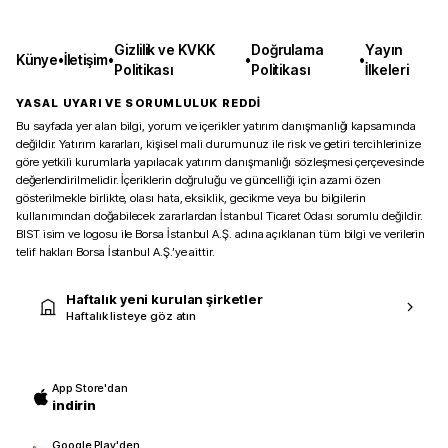
Gizlilik ve KVKK
Doğrulama
Yayın
Künye
•
İletişim
•
•
•
Politikası
Politikası
İlkeleri
YASAL UYARI VE SORUMLULUK REDDİ
Bu sayfada yer alan bilgi, yorum ve içerikler yatırım danışmanlığı kapsamında
değildir. Yatırım kararları, kişisel mali durumunuz ile risk ve getiri tercihlerinize
göre yetkili kurumlarla yapılacak yatırım danışmanlığı sözleşmesi çerçevesinde
değerlendirilmelidir. İçeriklerin doğruluğu ve güncelliği için azami özen
gösterilmekle birlikte, olası hata, eksiklik, gecikme veya bu bilgilerin
kullanımından doğabilecek zararlardan İstanbul Ticaret Odası sorumlu değildir.
BIST isim ve logosu ile Borsa İstanbul A.Ş. adına açıklanan tüm bilgi ve verilerin
telif hakları Borsa İstanbul A.Ş.’ye aittir.
Haftalık yeni kurulan şirketler
Haftalık listeye göz atın
App Store'dan
indirin
Google Play'den