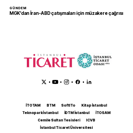
GÜNDEM
MGK’dan İran-ABD çatışmaları için müzakere çağrısı
•
•
•
•
İTOTAM
BTM
SoftITo
Kitap İstanbul
Teknopark İstanbul
İDTM İstanbul
İTOSAM
Cemile Sultan Tesisleri
ICVB
İstanbul Ticaret Üniversitesi