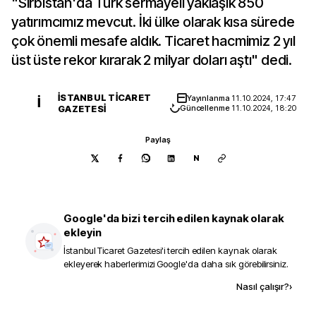
"Sırbistan'da Türk sermayeli yaklaşık 850
yatırımcımız mevcut. İki ülke olarak kısa sürede
çok önemli mesafe aldık. Ticaret hacmimiz 2 yıl
üst üste rekor kırarak 2 milyar doları aştı" dedi.
İSTANBUL TICARET
Yayınlanma
11.10.2024, 17:47
İ
GAZETESI
Güncellenme
11.10.2024, 18:20
Paylaş
N
Google'da bizi tercih edilen kaynak olarak
ekleyin
İstanbul Ticaret Gazetesi
'i tercih edilen kaynak olarak
ekleyerek haberlerimizi Google'da daha sık görebilirsiniz.
Kaynak ekle
Nasıl çalışır?
›