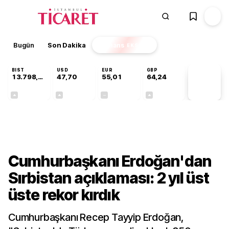
Bugün
Son Dakika
Finans
EKSTRA
BIST
USD
EUR
GBP
13.798,82
47,70
55,01
64,24
PİYASA
VERİLERİ
+0,70%
+0,17%
+0,00%
+0,10%
Gündem
Cumhurbaşkanı Erdoğan'dan
Sırbistan açıklaması: 2 yıl üst
üste rekor kırdık
Cumhurbaşkanı Recep Tayyip Erdoğan,