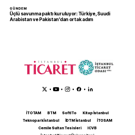
GÜNDEM
Üçlü savunma paktı kuruluyor: Türkiye, Suudi
Arabistan ve Pakistan’dan ortak adım
•
•
•
•
İTOTAM
BTM
SoftITo
Kitap İstanbul
Teknopark İstanbul
İDTM İstanbul
İTOSAM
Cemile Sultan Tesisleri
ICVB