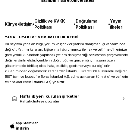
İstanbul Ticaret Üniversitesi
Gizlilik ve KVKK
Doğrulama
Yayın
Künye
•
İletişim
•
•
•
Politikası
Politikası
İlkeleri
YASAL UYARI VE SORUMLULUK REDDİ
Bu sayfada yer alan bilgi, yorum ve içerikler yatırım danışmanlığı kapsamında
değildir. Yatırım kararları, kişisel mali durumunuz ile risk ve getiri tercihlerinize
göre yetkili kurumlarla yapılacak yatırım danışmanlığı sözleşmesi çerçevesinde
değerlendirilmelidir. İçeriklerin doğruluğu ve güncelliği için azami özen
gösterilmekle birlikte, olası hata, eksiklik, gecikme veya bu bilgilerin
kullanımından doğabilecek zararlardan İstanbul Ticaret Odası sorumlu değildir.
BIST isim ve logosu ile Borsa İstanbul A.Ş. adına açıklanan tüm bilgi ve verilerin
telif hakları Borsa İstanbul A.Ş.’ye aittir.
Haftalık yeni kurulan şirketler
Haftalık listeye göz atın
App Store'dan
indirin