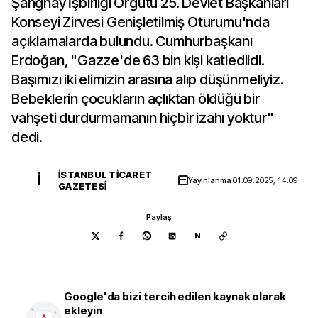
Şanghay İşbirliği Örgütü 25. Devlet Başkanları
Konseyi Zirvesi Genişletilmiş Oturumu'nda
açıklamalarda bulundu. Cumhurbaşkanı
Erdoğan, "Gazze'de 63 bin kişi katledildi.
Başımızı iki elimizin arasına alıp düşünmeliyiz.
Bebeklerin çocukların açlıktan öldüğü bir
vahşeti durdurmamanın hiçbir izahı yoktur"
dedi.
İSTANBUL TICARET
İ
Yayınlanma
01.09.2025, 14:09
GAZETESI
Paylaş
N
Google'da bizi tercih edilen kaynak olarak
ekleyin