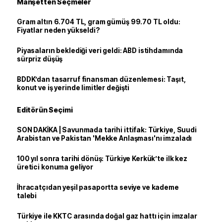
Manşetten Seçmeler
Gram altın 6.704 TL, gram gümüş 99.70 TL oldu:
Fiyatlar neden yükseldi?
Piyasaların beklediği veri geldi: ABD istihdamında
sürpriz düşüş
BDDK’dan tasarruf finansman düzenlemesi: Taşıt,
konut ve iş yerinde limitler değişti
Editörün Seçimi
SON DAKİKA | Savunmada tarihi ittifak: Türkiye, Suudi
Arabistan ve Pakistan 'Mekke Anlaşması'nı imzaladı
100 yıl sonra tarihi dönüş: Türkiye Kerkük’te ilk kez
üretici konuma geliyor
İhracatçıdan yeşil pasaportta seviye ve kademe
talebi
Türkiye ile KKTC arasında doğal gaz hattı için imzalar