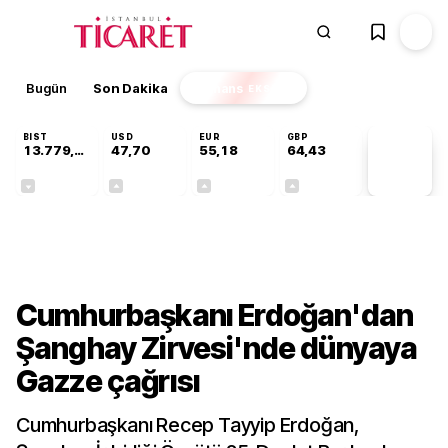
Bugün
Son Dakika
Finans
EKSTRA
BIST
USD
EUR
GBP
13.779,39
47,70
55,18
64,43
PİYASA
VERİLERİ
-0,14%
+0,15%
+0,31%
+0,40%
Gündem
Cumhurbaşkanı Erdoğan'dan
Şanghay Zirvesi'nde dünyaya
Gazze çağrısı
Cumhurbaşkanı Recep Tayyip Erdoğan,