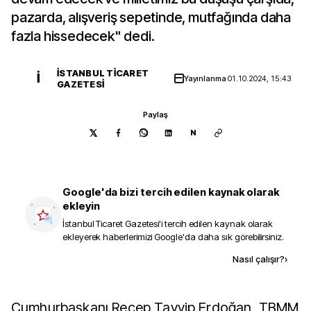
pazarda, alışveriş sepetinde, mutfağında daha
fazla hissedecek" dedi.
İSTANBUL TICARET
İ
Yayınlanma
01.10.2024, 15:43
GAZETESI
Paylaş
N
Google'da bizi tercih edilen kaynak olarak
ekleyin
İstanbul Ticaret Gazetesi
'i tercih edilen kaynak olarak
ekleyerek haberlerimizi Google'da daha sık görebilirsiniz.
Kaynak ekle
Nasıl çalışır?
›
Cumhurbaşkanı Recep Tayyip Erdoğan, TBMM