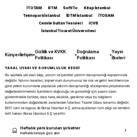
İTOTAM
BTM
SoftITo
Kitap İstanbul
Teknopark İstanbul
İDTM İstanbul
İTOSAM
Cemile Sultan Tesisleri
ICVB
İstanbul Ticaret Üniversitesi
Gizlilik ve KVKK
Doğrulama
Yayın
Künye
•
İletişim
•
•
•
Politikası
Politikası
İlkeleri
YASAL UYARI VE SORUMLULUK REDDİ
Bu sayfada yer alan bilgi, yorum ve içerikler yatırım danışmanlığı kapsamında
değildir. Yatırım kararları, kişisel mali durumunuz ile risk ve getiri tercihlerinize
göre yetkili kurumlarla yapılacak yatırım danışmanlığı sözleşmesi çerçevesinde
değerlendirilmelidir. İçeriklerin doğruluğu ve güncelliği için azami özen
gösterilmekle birlikte, olası hata, eksiklik, gecikme veya bu bilgilerin
kullanımından doğabilecek zararlardan İstanbul Ticaret Odası sorumlu değildir.
BIST isim ve logosu ile Borsa İstanbul A.Ş. adına açıklanan tüm bilgi ve verilerin
telif hakları Borsa İstanbul A.Ş.’ye aittir.
Haftalık yeni kurulan şirketler
Haftalık listeye göz atın