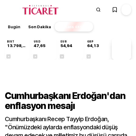
Bugün
Son Dakika
Finans
EKSTRA
BIST
USD
EUR
GBP
13.798,82
47,65
54,94
64,13
PİYASA
VERİLERİ
+0,70%
+0,04%
-0,14%
-0,07%
Gündem
Cumhurbaşkanı Erdoğan'dan
enflasyon mesajı
Cumhurbaşkanı Recep Tayyip Erdoğan,
"Önümüzdeki aylarda enflasyondaki düşüş
devam edecek ve milletimiz bu düşüşü çarşıda,