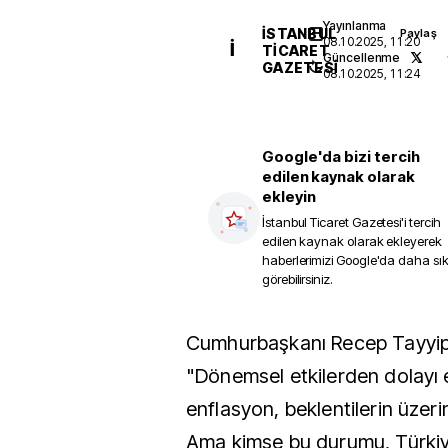
Yayınlanma
İSTANBUL
Paylaş
08.10.2025, 11:20
İ
TICARET
Güncellenme
GAZETESI
08.10.2025, 11:24
Google'da bizi tercih
edilen kaynak olarak
ekleyin
İstanbul Ticaret Gazetesi
'i tercih
edilen kaynak olarak ekleyerek
haberlerimizi Google'da daha sı
görebilirsiniz.
Cumhurbaşkanı Recep Tayyip Erdoğan,
"Dönemsel etkilerden dolayı 
enflasyon, beklentilerin üzeri
Ama kimse bu durumu, Türki