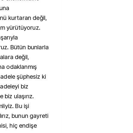
suna
ü kurtaran değil,
am yürütüyoruz.
aşarıyla
z. Bütün bunlarla
lara değil,
na odaklanmış
adele şüphesiz ki
adeleyi biz
 biz ulaşırız.
yiz. Bu işi
lırız, bunun gayreti
isi, hiç endişe