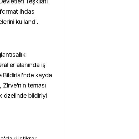
evletleri Teşkilatı
r format ihdas
lerini kullandı.
antısallık
eraller alanında iş
e Bildirisi'nde kayda
, Zirve'nin teması
 özelinde bildiriyi
'daki istikrar