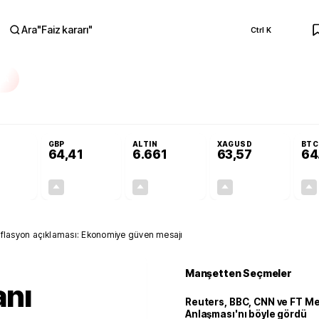
Ara
"
Faiz kararı
"
Ctrl K
RA
Adalet Komisyonu’nda kabul edildi
Terörsüz Türkiye Yasası teklifi Adalet K
GBP
ALTIN
XAGUSD
BTC
64,41
6.661
63,57
64
+0,32%
+0,38%
+2,59%
+3,37%
0,18
0,24
167,96
2,07
lasyon açıklaması: Ekonomiye güven mesajı
Manşetten Seçmeler
nı
Reuters, BBC, CNN ve FT M
Anlaşması'nı böyle gördü