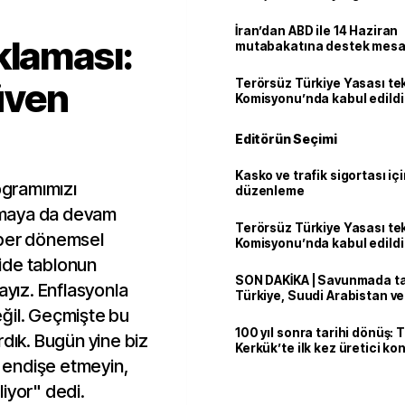
İran’dan ABD ile 14 Haziran
klaması:
mutabakatına destek mesa
üven
Terörsüz Türkiye Yasası tek
Komisyonu’nda kabul edildi
Editörün Seçimi
Kasko ve trafik sigortası içi
gramımızı
düzenleme
lamaya da devam
Terörsüz Türkiye Yasası tek
aber dönemsel
Komisyonu’nda kabul edildi
ide tablonun
SON DAKİKA | Savunmada tari
yız. Enflasyonla
Türkiye, Suudi Arabistan v
'Mekke Anlaşması'nı imzala
ğil. Geçmişte bu
100 yıl sonra tarihi dönüş: 
rdık. Bugün yine biz
Kerkük’te ilk kez üretici k
ç endişe etmeyin,
iyor" dedi.