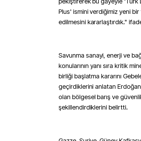
pekiştirerek bu gayeyle 'Türk D
Plus' ismini verdiğimiz yeni bi
edilmesini kararlaştırdık." ifade
Savunma sanayi, enerji ve bağl
konularının yanı sıra kritik min
birliği başlatma kararını Gebel
geçirdiklerini anlatan Erdoğan
olan bölgesel barış ve güvenlik
şekillendirdiklerini belirtti.
Gazze, Suriye, Güney Kafkasya