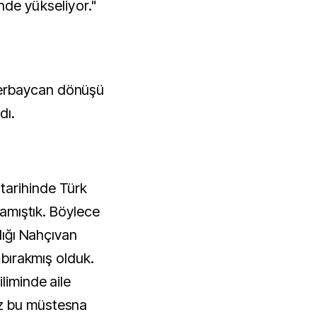
nde yükseliyor."
erbaycan dönüşü
dı.
tarihinde Türk
tlamıştık. Böylece
ldığı Nahçıvan
e bırakmış olduk.
liminde aile
z bu müstesna