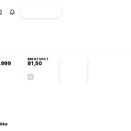
ÜYE
CANLI BORSA
Girişi
omisyonu’nda kabul edildi
BRENTSPOT
.999
81,50
PİYASA
VERİLERİ
+0,40%
-1,55%
+0,00
-1,28
ekke