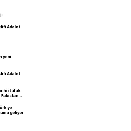
jı
lifi Adalet
n yeni
lifi Adalet
hi ittifak:
e Pakistan
dı
Türkiye
onuma geliyor