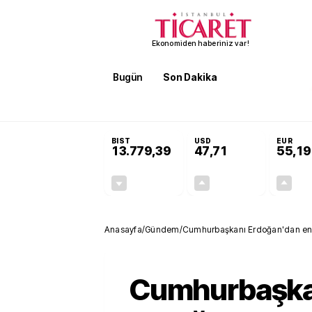
Ekonomiden haberiniz var!
Bugün
Son Dakika
Finans
EKST
SON DAKİKA
Terörsüz Türkiye Yasası teklifi 
BIST
USD
EUR
13.779,39
47,71
55,19
-0,14%
+0,18%
-19,42
0,09
Anasayfa
/
Gündem
/
Cumhurbaşkanı Erdoğan'dan enf
Cumhurbaşka