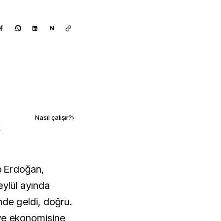
N
Kaynak ekle
Nasıl çalışır?
›
k
eylül ayında
nde geldi, doğru.
ye ekonomisine