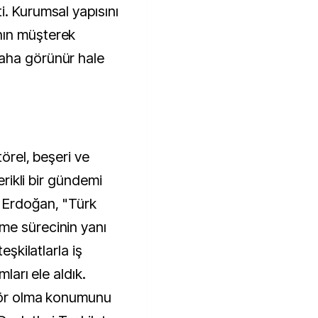
i. Kurumsal yapısını
nın müşterek
aha görünür hale
törel, beşeri ve
çerikli bir gündemi
n Erdoğan, "Türk
me sürecinin yanı
eşkilatlarla iş
mları ele aldık.
ktör olma konumunu