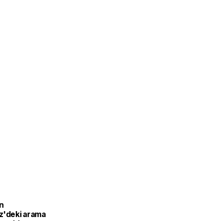
n
z'deki arama