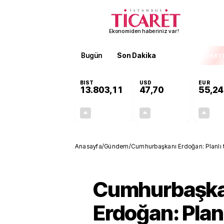
Ekonomiden haberiniz var!
Bugün
Son Dakika
Finans
EKST
BIST
USD
EUR
13.803,11
47,70
55,24
+0,03%
+0,17%
4,29
0,08
Anasayfa
/
Gündem
/
Cumhurbaşkanı Erdoğan: Planlı t
Cumhurbaşka
Erdoğan: Planl