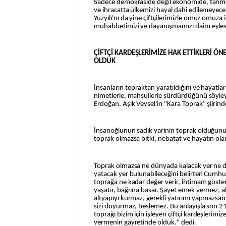
Sadece demokraside değil ekonomide, tarımd
ve ihracatta ülkemizi hayal dahi edilemeyecek
Yüzyılı'nı da yine çiftçilerimizle omuz omuza
muhabbetimizi ve dayanışmamızı daim eyles
ÇİFTÇİ KARDEŞLERİMİZE HAK ETTİKLERİ Ö
OLDUK
İnsanların topraktan yaratıldığını ve hayatlar
nimetlerle, mahsullerle sürdürdüğünü söy
Erdoğan, Aşık Veysel'in "Kara Toprak" şiirin
İnsanoğlunun sadık yarinin toprak olduğun
toprak olmazsa bitki, nebatat ve hayatın ola
Toprak olmazsa ne dünyada kalacak yer ne 
yatacak yer bulunabileceğini belirten Cumhu
toprağa ne kadar değer verir, ihtimam gösteri
yaşatır, bağrına basar. Şayet emek vermez, al
altyapıyı kurmaz, gerekli yatırımı yapmazsan
sizi doyurmaz, beslemez. Bu anlayışla son 
toprağı bizim için işleyen çiftçi kardeşlerimiz
vermenin gayretinde olduk." dedi.