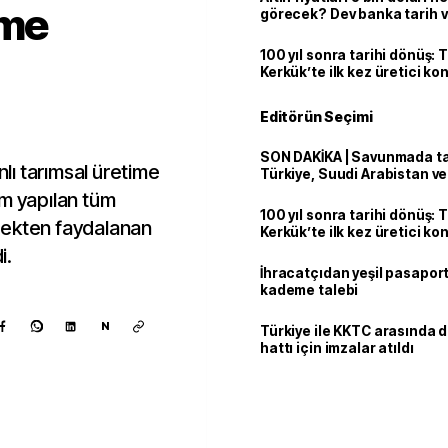
ime
görecek? Dev banka tarih v
100 yıl sonra tarihi dönüş: 
Kerkük’te ilk kez üretici k
Editörün Seçimi
SON DAKİKA | Savunmada tari
ı tarımsal üretime
Türkiye, Suudi Arabistan v
'Mekke Anlaşması'nı imzala
ım yapılan tüm
100 yıl sonra tarihi dönüş: 
estekten faydalanan
Kerkük’te ilk kez üretici k
i.
İhracatçıdan yeşil pasaport
kademe talebi
N
Türkiye ile KKTC arasında 
hattı için imzalar atıldı