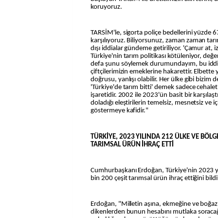
koruyoruz.
TARSİM'le, sigorta poliçe bedellerini yüzde 6
karşılıyoruz. Biliyorsunuz, zaman zaman tarı
dışı iddialar gündeme getiriliyor. 'Çamur at, iz
Türkiye'nin tarım politikası kötüleniyor, değers
defa şunu söylemek durumundayım, bu iddiala
çiftçilerimizin emeklerine hakarettir. Elbette y
doğrusu, yanlışı olabilir. Her ülke gibi bizim 
'Türkiye'de tarım bitti' demek sadece cehaleti
işaretidir. 2002 ile 2023'ün basit bir karşılaş
doladığı eleştirilerin temelsiz, mesnetsiz ve 
göstermeye kafidir."
TÜRKİYE, 2023 YILINDA 212 ÜLKE VE BÖLGE
TARIMSAL ÜRÜN İHRAÇ ETTİ
Cumhurbaşkanı Erdoğan, Türkiye'nin 2023 yı
bin 200 çeşit tarımsal ürün ihraç ettiğini bildi
Erdoğan, "Milletin aşına, ekmeğine ve boğaz
dikenlerden bunun hesabını mutlaka soracağ