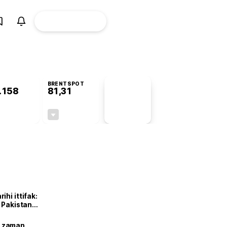
ÜYE
CANLI BORSA
Girişi
BRENTSPOT
.158
81,31
PİYASA
VERİLERİ
+1,46%
-1,78%
+0,00
-1,47
hi ittifak:
e Pakistan
dı
ne zaman