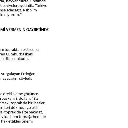
a, hayvancılıkta, üretimde
 seviyelere getirdik. Türkiye
 inşa edeceğiz. Rabb'im
in diyorum."
NEMİ VERMENİN GAYRETİNDE
ını topraktan elde edilen
leyen Cumhurbaşkanı
den dizeler okudu.
u vurgulayan Erdoğan,
mayacağını söyledi.
de öteki aleme göçünce
rbaşkanı Erdoğan, "Biz
rsek, toprak da bizi besler,
ın teri dökmez, gerekli
ız, toprak da size bakmaz,
21 yılda hem toprağa hem de
e hak ettikleri önemi