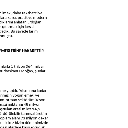
ebilmek, daha rekabetçi ve
lara kalıcı, pratik ve modern
ıklarını anlatan Erdoğan,
 çıkarmak için kırsal
ğladık. Bu sayede tarım
konuştu.
N EMEKLERİNE HAKARETTİR
amlarla 1 trilyon 364 milyar
mhurbaşkanı Erdoğan, şunları
eme yaptık. Yıl sonuna kadar
lerimizin yoğun emeği ve
tarım-orman sektörümüz son
razi miktarını 48 milyon
tırılan arazi miktarı 4,5
rdürülebilir tarımsal üretim
 toplam alanı 93 milyon dekar
ık. İlk kez bizim dönemimizde
doğal afetlere karşı koruduk,