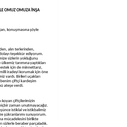
MİZLE OMUZ OMUZA İNŞA
doğan, konuşmasına şöyle
den, alın terlerinden,
 dolayı teşekkür ediyorum.
imize sizlerin yokluğunu
e ülkemiz tarımına yaptıkları
destek için de minnettarız,
illi iradeyi korumak için öne
iz vardı. Birileri uçakları
benim çiftçi kardeşim
nü ateşe verdi.
 koyan çiftçilerimizin
ni hiçbir zaman unutmayacağız.
şünce istiklal ve istikbalimiz
ize şükranlarımı sunuyorum.
a mücadelesini birlikte
 sizlerle beraber parçaladık.