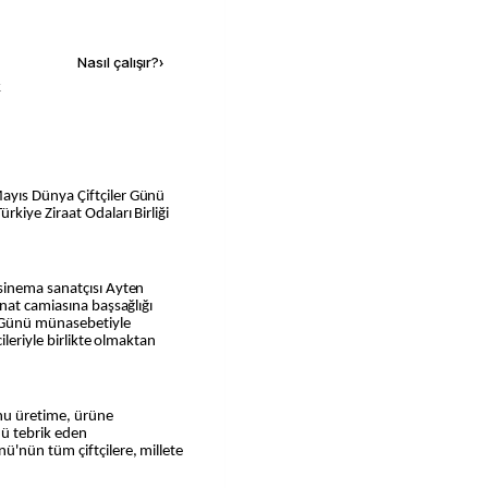
Kaynak ekle
Nasıl çalışır?
›
k
yıs Dünya Çiftçiler Günü
kiye Ziraat Odaları Birliği
sinema sanatçısı Ayten
nat camiasına başsağlığı
r Günü münasebetiyle
ileriyle birlikte olmaktan
onu üretime, ürüne
nü tebrik eden
'nün tüm çiftçilere, millete