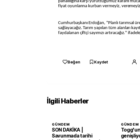
pahalılığına karşı yürüttüğümüz kararlı müc
fiyat oyunlarına kurban vermeyiz, veremeyiz
Cumhurbaşkanı Erdoğan, "Planlı tarımsal ür
sağlayacağız. Tarım yapılan tüm alanları kayıt
faydalanan çiftçi sayımızı artıracağız." ifadele
Beğen
Kaydet
İlgili Haberler
GÜNDEM
GÜNDEM
SON DAKİKA |
Togg'un 
Savunmada tarihi
genişliy