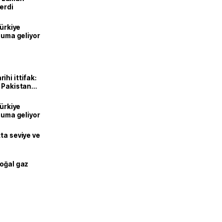
erdi
Türkiye
onuma geliyor
hi ittifak:
e Pakistan
dı
Türkiye
onuma geliyor
ta seviye ve
doğal gaz