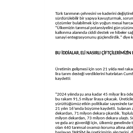
Türk tarımının çehresini ve kaderini değiştir
sürdürülebilir bir yapıya kavuşturmak, sorun
çözümler bulabilmek için yoğun mesai harcad
"Ülkemizin tarımsal potansiyelini gün yüzüne
kalkınma alanında ciddi destek ve hibeler sa
sanayi entegrasyonunu güçlendirdik." diye 
BU İDDİALAR, ELİ NASIRLI ÇİFTÇİLERİMİZİ
Üretimin gelişmesi için son 21 yılda reel rak
lira tarım desteği verdiklerini hatırlatan Cu
kaydetti:
"2024 yılında şu ana kadar 45 milyar lira öd
bu rakam 91,5 milyar liraya çıkacak. Üretici
yürüttüğümüz etkin politikalar sayesinde 
21 yılın 16'sında büyüme kaydetti. Sulanan a
dekardan, 71 milyon dekara çıkardık. Toplulaş
milyon dekardan, 73 milyon dekara ulaştı. Sü
ve gıda arz güvenliği için, ülkemiz genelinde
olan 440 tarımsal ovamızı koruma altına ald
başlayan TARSİM ile üreticimizin alın terini, 