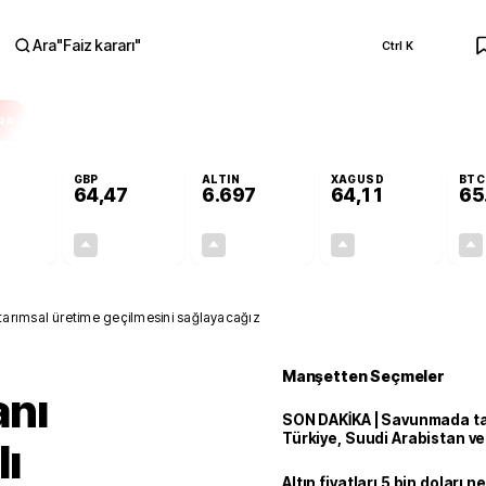
Ara
"
Faiz kararı
"
Ctrl K
RA
GBP
ALTIN
XAGUSD
BTC
64,47
6.697
64,11
65
+0,41%
+0,47%
+3,15%
+4,24%
0,23
0,30
204,81
2,61
arımsal üretime geçilmesini sağlayacağız
Manşetten Seçmeler
nı
SON DAKİKA | Savunmada tari
Türkiye, Suudi Arabistan v
ı
'Mekke Anlaşması'nı imzala
Altın fiyatları 5 bin doları 