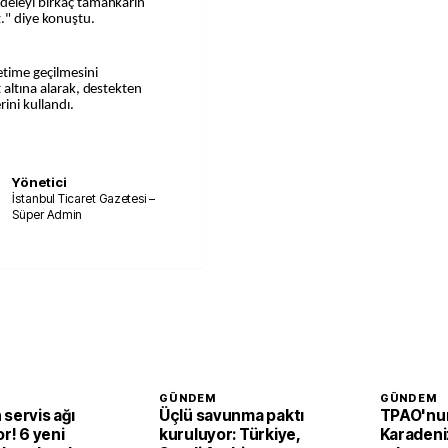
adeleyi birkaç tamahkarın
." diye konuştu.
etime geçilmesini
 altına alarak, destekten
rini kullandı.
Yönetici
İstanbul Ticaret Gazetesi –
Süper Admin
GÜNDEM
GÜNDEM
servis ağı
Üçlü savunma paktı
TPAO'nu
or! 6 yeni
kuruluyor: Türkiye,
Karadeni