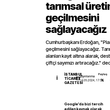
tarımsal üret
geçilmesini
sağlayacağız
Cumhurbaşkanı Erdoğan, "Planl
geçilmesini sağlayacağız. Tar
alanları kayıt altına alarak, d
çiftçi sayımızı artıracağız." ded
İSTANBUL
Paylaş
Yayınlanma
İ
TICARET
14.05.2024, 17:56
GAZETESI
Google'da bizi tercih
edilen kaynak olarak