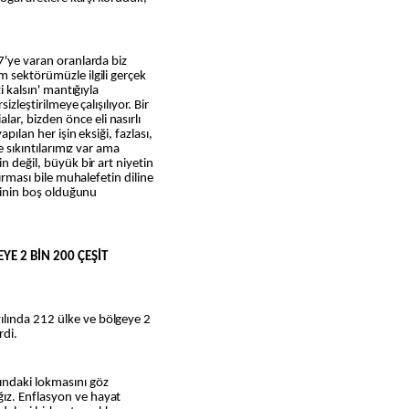
7'ye varan oranlarda biz
m sektörümüzle ilgili gerçek
i kalsın' mantığıyla
izleştirilmeye çalışılıyor. Bir
r, bizden önce eli nasırlı
apılan her işin eksiği, fazlası,
de sıkıntılarımız var ama
n değil, büyük bir art niyetin
tırması bile muhalefetin diline
içinin boş olduğunu
YE 2 BİN 200 ÇEŞİT
lında 212 ülke ve bölgeye 2
rdi.
ındaki lokmasını göz
ız. Enflasyon ve hayat