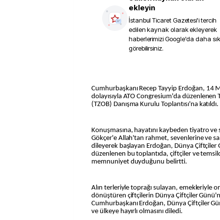
ekleyin
İstanbul Ticaret Gazetesi
'i tercih
edilen kaynak olarak ekleyerek
haberlerimizi Google'da daha sı
görebilirsiniz.
Cumhurbaşkanı Recep Tayyip Erdoğan, 14 Ma
dolayısıyla ATO Congresium'da düzenlenen Tür
(TZOB) Danışma Kurulu Toplantısı'na katıldı.
Konuşmasına, hayatını kaybeden tiyatro ve 
Gökçer'e Allah'tan rahmet, sevenlerine ve sa
dileyerek başlayan Erdoğan, Dünya Çiftçile
düzenlenen bu toplantıda, çiftçiler ve temsilc
memnuniyet duyduğunu belirtti.
Alın terleriyle toprağı sulayan, emekleriyle 
dönüştüren çiftçilerin Dünya Çiftçiler Günü'
Cumhurbaşkanı Erdoğan, Dünya Çiftçiler Günü
ve ülkeye hayırlı olmasını diledi.