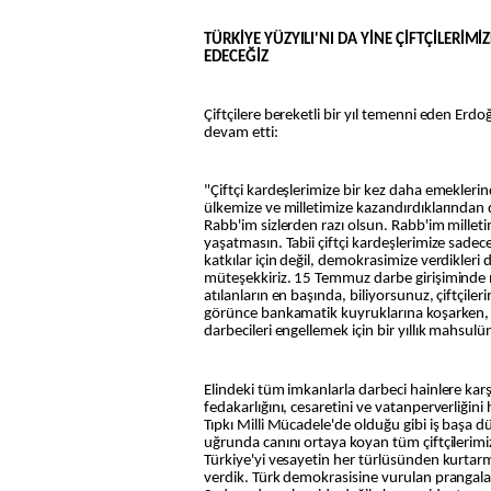
TÜRKİYE YÜZYILI'NI DA YİNE ÇİFTÇİLERİ
EDECEĞİZ
Çiftçilere bereketli bir yıl temenni eden Er
devam etti:
"Çiftçi kardeşlerimize bir kez daha emeklerin
ülkemize ve milletimize kazandırdıklarından
Rabb'im sizlerden razı olsun. Rabb'im millet
yaşatmasın. Tabii çiftçi kardeşlerimize sadec
katkılar için değil, demokrasimize verdikleri 
müteşekkiriz. 15 Temmuz darbe girişiminde m
atılanların en başında, biliyorsunuz, çiftçilerim
görünce bankamatik kuyruklarına koşarken, 
darbecileri engellemek için bir yıllık mahsulü
Elindeki tüm imkanlarla darbeci hainlere karşı
fedakarlığını, cesaretini ve vatanperverliği
Tıpkı Milli Mücadele'de olduğu gibi iş başa dü
uğrunda canını ortaya koyan tüm çiftçilerim
Türkiye'yi vesayetin her türlüsünden kurtarm
verdik. Türk demokrasisine vurulan prangaları